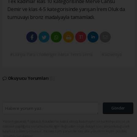
Tek kadınlar klas 10 kategorisinde Merve Cansu
Demir ve klas 4-5 kategorisinde yarışan İrem Oluk da
turnuvayı bronz madalyayla tamamladı.
#Dünya Para Challenger Masa Tenisi Serisi
#Slovenya
Okuyucu Yorumları
(0)
Gönder
Yorum yazarak Topluluk Kuralları’nı kabul etmiş bulunuyor ve turkishpress.co.uk
sitesine yaptığınız yorumunuzla ilgili doğrudan veya dolaylı tüm sorumluluğu tek
başınıza üstleniyorsunuz. Yazılan tüm yorumlardan site yönetimi hiçbir şekilde
sorumlu tutulamaz.