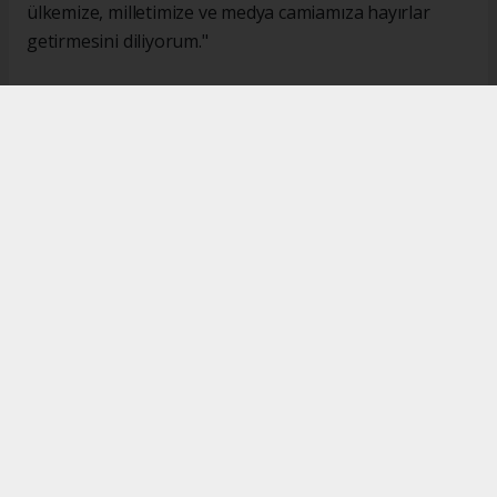
ülkemize, milletimize ve medya camiamıza hayırlar
getirmesini diliyorum."
#İsmail Karakaş
#TİMBİR
Okuyucu Yorumları
(0)
Gönder
Yorum yazarak Topluluk Kuralları’nı kabul etmiş bulunuyor ve turkishpress.co.uk
sitesine yaptığınız yorumunuzla ilgili doğrudan veya dolaylı tüm sorumluluğu tek
başınıza üstleniyorsunuz. Yazılan tüm yorumlardan site yönetimi hiçbir şekilde
sorumlu tutulamaz.