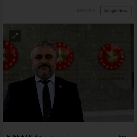
ABONE OL
Erkek
|
Kadın
(Haberi Sesli Oku)