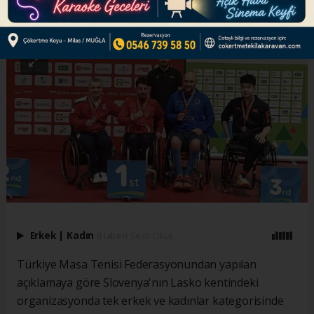
ABONE OL
Erkek
|
Kadın
(Haberi Sesli Oku)
Türkiye Masa Tenisi Federasyonundan yapılan
açıklamaya göre Slovenya'nın Lasko kentindeki
organizasyonda tek erkek ve kadınlar kategorisinde