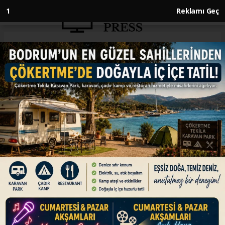
Anasayfa
SPOR
Milli para masa tenisçiler,
Slovenya'daki turnuvada 2'si
altın 4 madalya kazandı
SPOR
09.05.2026 - 11:30, Güncelleme: 09.05.2026 - 11:30
Dünya Para Challenger Masa Tenisi Serisi'nin
Lasko ayağına katılan milli sporcular, 2 altın, 2
bronz olmak üzere 4 madalya kazandı.