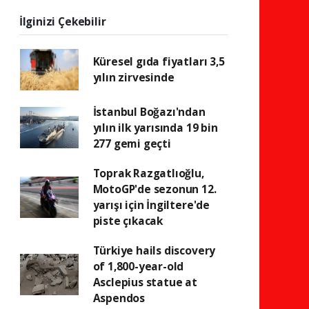
İlginizi Çekebilir
Küresel gıda fiyatları 3,5
yılın zirvesinde
İstanbul Boğazı'ndan
yılın ilk yarısında 19 bin
277 gemi geçti
Toprak Razgatlıoğlu,
MotoGP'de sezonun 12.
yarışı için İngiltere'de
piste çıkacak
Türkiye hails discovery
of 1,800-year-old
Asclepius statue at
Aspendos