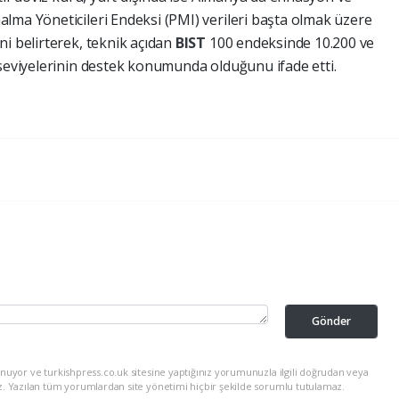
lma Yöneticileri Endeksi (PMI) verileri başta olmak üzere
ni belirterek, teknik açıdan
BIST
100 endeksinde 10.200 ve
 seviyelerinin destek konumunda olduğunu ifade etti.
Gönder
nuyor ve turkishpress.co.uk sitesine yaptığınız yorumunuzla ilgili doğrudan veya
z. Yazılan tüm yorumlardan site yönetimi hiçbir şekilde sorumlu tutulamaz.