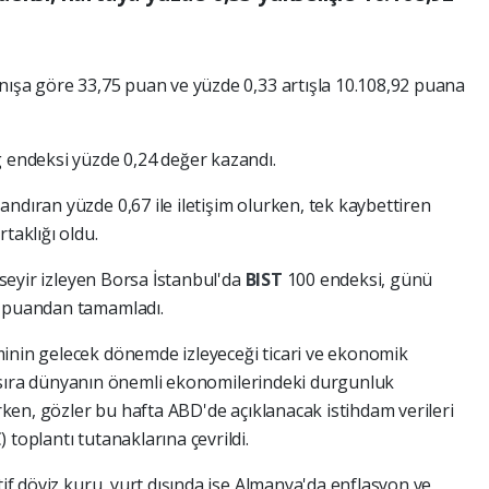
ışa göre 33,75 puan ve yüzde 0,33 artışla 10.108,92 puana
g endeksi yüzde 0,24 değer kazandı.
ndıran yüzde 0,67 ile iletişim olurken, tek kaybettiren
taklığı oldu.
r seyir izleyen Borsa İstanbul'da
BIST
100 endeksi, günü
7 puandan tamamladı.
minin gelecek dönemde izleyeceği ticari ve ekonomik
anı sıra dünyanın önemli ekonomilerindeki durgunluk
arken, gözler bu hafta ABD'de açıklanacak istihdam verileri
 toplantı tutanaklarına çevrildi.
tif döviz kuru, yurt dışında ise Almanya'da enflasyon ve