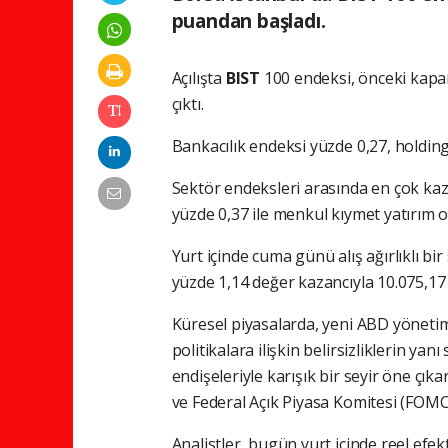
puandan başladı.
Açılışta
BIST
100 endeksi, önceki kapan
çıktı.
Bankacılık endeksi yüzde 0,27, holdin
Sektör endeksleri arasında en çok kaza
yüzde 0,37 ile menkul kıymet yatırım or
Yurt içinde cuma günü alış ağırlıklı bi
yüzde 1,14 değer kazancıyla 10.075,1
Küresel piyasalarda, yeni ABD yöneti
politikalara ilişkin belirsizliklerin y
endişeleriyle karışık bir seyir öne çık
ve Federal Açık Piyasa Komitesi (FOMC)
Analistler, bugün yurt içinde reel efek