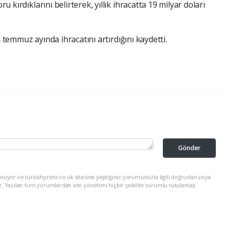
ru kırdıklarını belirterek, yıllık ihracatta 19 milyar doları
n temmuz ayında ihracatını artırdığını kaydetti.
Gönder
nuyor ve turkishpress.co.uk sitesine yaptığınız yorumunuzla ilgili doğrudan veya
z. Yazılan tüm yorumlardan site yönetimi hiçbir şekilde sorumlu tutulamaz.