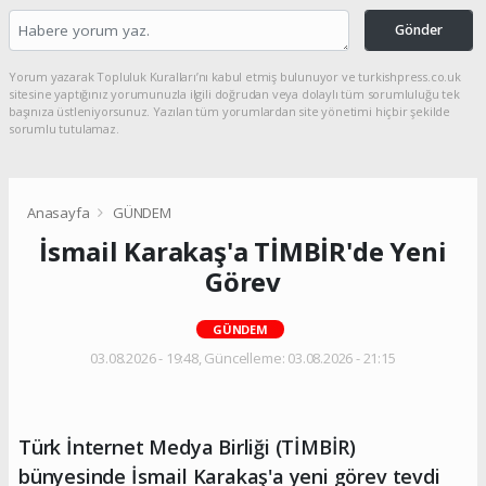
Gönder
Yorum yazarak Topluluk Kuralları’nı kabul etmiş bulunuyor ve turkishpress.co.uk
sitesine yaptığınız yorumunuzla ilgili doğrudan veya dolaylı tüm sorumluluğu tek
başınıza üstleniyorsunuz. Yazılan tüm yorumlardan site yönetimi hiçbir şekilde
sorumlu tutulamaz.
Anasayfa
GÜNDEM
İsmail Karakaş'a TİMBİR'de Yeni
Görev
GÜNDEM
03.08.2026 - 19:48, Güncelleme: 03.08.2026 - 21:15
Türk İnternet Medya Birliği (TİMBİR)
bünyesinde İsmail Karakaş'a yeni görev tevdi