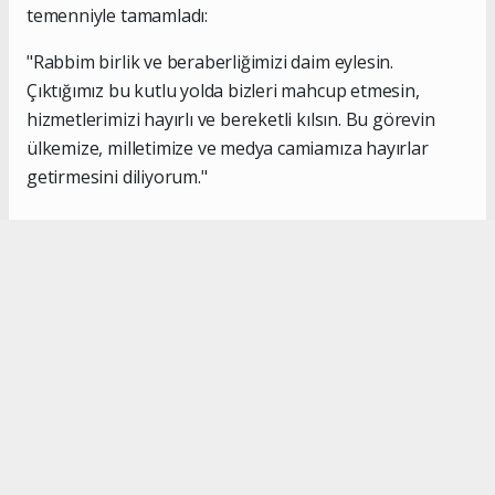
temenniyle tamamladı:
"Rabbim birlik ve beraberliğimizi daim eylesin.
Çıktığımız bu kutlu yolda bizleri mahcup etmesin,
hizmetlerimizi hayırlı ve bereketli kılsın. Bu görevin
ülkemize, milletimize ve medya camiamıza hayırlar
getirmesini diliyorum."
#İsmail Karakaş
#TİMBİR
Okuyucu Yorumları
(0)
Gönder