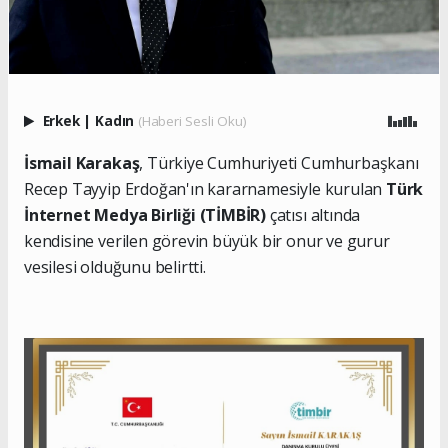
Erkek
|
Kadın
(Haberi Sesli Oku)
İsmail Karakaş
, Türkiye Cumhuriyeti Cumhurbaşkanı
Recep Tayyip Erdoğan'ın kararnamesiyle kurulan
Türk
İnternet Medya Birliği (TİMBİR)
çatısı altında
kendisine verilen görevin büyük bir onur ve gurur
vesilesi olduğunu belirtti.