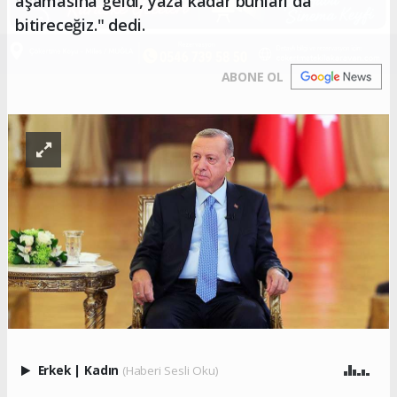
aşamasına geldi, yaza kadar bunları da
bitireceğiz." dedi.
ABONE OL
Erkek
|
Kadın
(Haberi Sesli Oku)