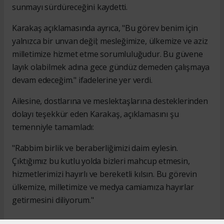
sunmayı sürdüreceğini kaydetti.
Karakaş açıklamasında ayrıca, "Bu görev benim için
yalnızca bir unvan değil; mesleğimize, ülkemize ve aziz
milletimize hizmet etme sorumluluğudur. Bu güvene
layık olabilmek adına gece gündüz demeden çalışmaya
devam edeceğim." ifadelerine yer verdi.
Ailesine, dostlarına ve meslektaşlarına desteklerinden
dolayı teşekkür eden Karakaş, açıklamasını şu
temenniyle tamamladı:
"Rabbim birlik ve beraberliğimizi daim eylesin.
Çıktığımız bu kutlu yolda bizleri mahcup etmesin,
hizmetlerimizi hayırlı ve bereketli kılsın. Bu görevin
ülkemize, milletimize ve medya camiamıza hayırlar
getirmesini diliyorum."