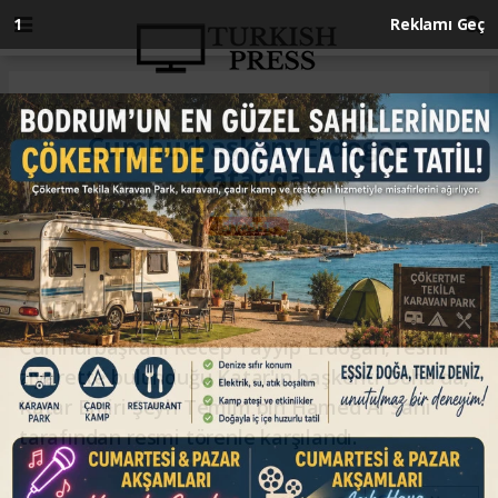
Anasayfa
SİYASET
Cumhurbaşkanı Erdoğan
Katar'da
SİYASET
18.07.2023 - 18:57, Güncelleme: 18.07.2023 - 18:57
Cumhurbaşkanı Recep Tayyip Erdoğan, resmi
ziyarette bulunduğu Katar'ın başkenti Doha'da,
Katar Emiri Şeyh Temim bin Hamed Al Sani
tarafından resmi törenle karşılandı.