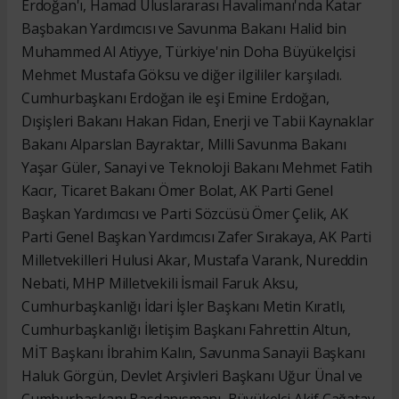
Erdoğan'ı, Hamad Uluslararası Havalimanı'nda Katar
Başbakan Yardımcısı ve Savunma Bakanı Halid bin
Muhammed Al Atiyye, Türkiye'nin Doha Büyükelçisi
Mehmet Mustafa Göksu ve diğer ilgililer karşıladı.
Cumhurbaşkanı Erdoğan ile eşi Emine Erdoğan,
Dışişleri Bakanı Hakan Fidan, Enerji ve Tabii Kaynaklar
Bakanı Alparslan Bayraktar, Milli Savunma Bakanı
Yaşar Güler, Sanayi ve Teknoloji Bakanı Mehmet Fatih
Kacır, Ticaret Bakanı Ömer Bolat, AK Parti Genel
Başkan Yardımcısı ve Parti Sözcüsü Ömer Çelik, AK
Parti Genel Başkan Yardımcısı Zafer Sırakaya, AK Parti
Milletvekilleri Hulusi Akar, Mustafa Varank, Nureddin
Nebati, MHP Milletvekili İsmail Faruk Aksu,
Cumhurbaşkanlığı İdari İşler Başkanı Metin Kıratlı,
Cumhurbaşkanlığı İletişim Başkanı Fahrettin Altun,
MİT Başkanı İbrahim Kalın, Savunma Sanayii Başkanı
Haluk Görgün, Devlet Arşivleri Başkanı Uğur Ünal ve