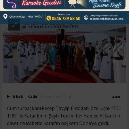
ABONE OL
Erkek
|
Kadın
(Haberi Sesli Oku)
Cumhurbaşkanı Recep Tayyip Erdoğan, özel uçak "TC-
TRK" ile Katar Emiri Şeyh Temim bin Hamed Al Sani'nin
davetine icabetle Katar'ın başkent Doha'ya geldi.