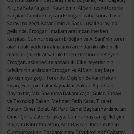
Cumhurbaşkanı Başdanışmanı, Büyükelçi Akif Çağatay
Kılıç da Katar'a geldi. Katar Emiri Al Sani resmi törenle
karşıladı Cumhurbaşkanı Erdoğan, daha sonra Lusail
Sarayı'na geçti. Katar Emiri Al Sani, Lusail Sarayı'na
gelişinde, Erdoğan'ı makam aracından inerken
karşıladı. Cumhurbaşkanı Erdoğan ve Al Sani'nin tören
alanındaki yerlerini almasının ardından iki ülke milli
marşları çalındı. Al Sani ile tören kıtasını denetleyen
Erdoğan, askerleri selamladı. İki ülke heyetlerinin
takdiminin ardından Erdoğan ve Al Sani, baş başa
görüşmeye geçti. Törende, Dışişleri Bakanı Hakan
Fidan, Enerji ve Tabii Kaynaklar Bakanı Alparslan
Bayraktar, Milli Savunma Bakanı Yaşar Güler, Sanayi
ve Teknoloji Bakanı Mehmet Fatih Kacır, Ticaret
Bakanı Ömer Bolat, AK Parti Genel Başkan Yardımcıları
Ömer Çelik, Zafer Sırakaya, Cumhurbaşkanlığı İletişim
Başkanı Fahrettin Altun, MİT Başkanı İbrahim Kalın,
Cumhurbaşkanı Başdanışmanı Büyükelçi Akif Çağatay