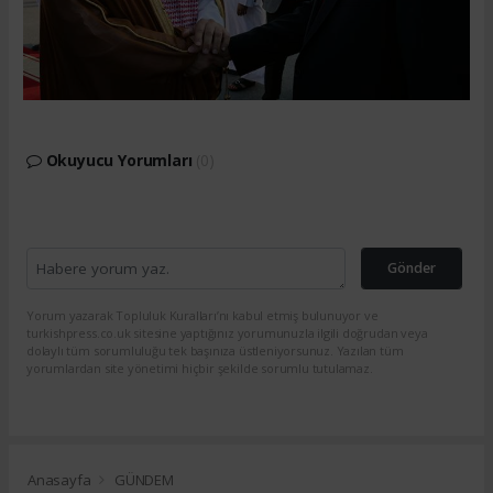
Okuyucu Yorumları
(0)
Gönder
Yorum yazarak Topluluk Kuralları’nı kabul etmiş bulunuyor ve
turkishpress.co.uk sitesine yaptığınız yorumunuzla ilgili doğrudan veya
dolaylı tüm sorumluluğu tek başınıza üstleniyorsunuz. Yazılan tüm
yorumlardan site yönetimi hiçbir şekilde sorumlu tutulamaz.
Anasayfa
GÜNDEM