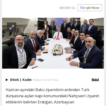
ABONE OL
Erkek
|
Kadın
(Haberi Sesli Oku)
Haziran ayındaki Bakü ziyaretinin ardından Türk dünyasına açılan kapı konumundaki Nahçıvan'ı ziyaret ettiklerini belirten Erdoğan, Azerbaycan Cumhurbaşkanı İlham Aliyev ile Iğdır-Nahçıvan Doğal Gaz Boru Hattı'nın temelini attıklarını, toplam 80 bin 150 metrelik hattın günlük 2 milyon metreküp taşıma kapasitesine ulaşmasını hedeflediklerini bildirdi. Erdoğan, projeyle Nahçıvan halkının doğal gaz ihtiyacının tamamının karşılandığını hatırlatarak, ayrıca Nahçıvan Onarım Üretim Askeri Kompleksi'nin açılışını gerçekleştirdiklerini kaydetti. Güncel gelişmelerin savunma sanayinde yerli ve milli kabiliyetlerin ehemmiyetini bir kez daha gösterdiğine dikkati çeken Erdoğan, kompleksin Azerbaycan ve Nahçıvan'ın savunma kabiliyetine önemli katkı yapacağına inandığını dile getirdi. Erdoğan, enerji, ulaşım ve toplu konut alanlarında imzalanan üç anlaşmayla Nahçıvan ziyaretinin adeta taçlanmış olduğunu vurgulayarak, yeni projelerle Azerbaycan'la işbirliğinin her seferinde bir adım daha öteye taşımanın bahtiyarlığı içinde olduklarını söyledi. "Can Azerbaycan'ımızı tarihi başarıdan dolayı tebrik ediyorum" Aliyev ile yaptıkları görüşmede ikili ve bölgesel birçok hususu ele alma fırsatı bulduklarını, Karabağ'daki son durum üzerinde özellikle durduklarını ve Azerbaycan'ın haklı davasında güçlü desteği tekrarladıklarını bildiren Erdoğan, şöyle devam etti: "Can Azerbaycan'ımızı, antiterör operasyonunda elde ettiği tarihi başarıdan dolayı bir kez daha tebrik ediyorum. Şehitlerimize Allah'tan rahmet, yaralılarımıza acil şifalar diliyorum. Azerbaycan ordusu teröristlere karşı tavizsiz, sivillere ise son derece merhametli davranmıştır. 30 yıl önce Karabağ'ın işgali sırasında yaşananlar ile işgal edilmiş toprakların kurtarılması sonrasında yaşananlar arasındaki büyük fark şimdiden hafızalara kazınmıştır. Sivillerin ihtiyaç duyduğu tüm malzemeler, ciddi manada tırlar dolusu gıda ürünleri bölgeye ulaştırılıyor. Azerbaycanlı kardeşlerimizi harekat sonrasında sivillere yönelik sergiledikleri bu insani ve vicdani tutum dolayısıyla ayrıca kutluyorum. Türkiye olarak tüm süreçlerde Azerbaycan'ın yanında yer aldık. Desteğimizi, geçtiğimiz hafta Birleşmiş Milletler Genel Kurulundaki hitabımda güçlü bir şekilde vurguladım. Harekat neticesinde Azerbaycan'ın Karabağ'ın tamamındaki egemenliği perçinlenmiş oldu. Çok daha önemlisi 44 günlük vatan savunmasının ardından bölgede kalıcı barış ve istikrarın tesisi yolunda yeni bir fırsat penceresi açıldı. Bu imkanın değerlendirilmesi gerektiğine dair görüşümüz herkesin malumudur. Ermenistan'ın süreci uzatmak yerine artık güçlü bir irade sergilemesini bekliyoruz. Bu beklentimizi 11 Eylül'de telefonla görüştüğüm Ermenistan Başbakanı Sayın Nikol Paşinyan'a da ifade ettim." Erdoğan, Azerbaycan'ın toprak bütünlüğüne, egemenliğine ve komşuluk hukukuna riayet edildiği takdirde çözülemeyecek hiçbir sorun görmediklerini ifade ederek, şu değerlendirmede bulundu: "Azerbaycan-Ermenistan sürecinde ilerleme sağlanması, bölgesel normalleşmeye de büyük ivme kazandıracaktır. Güney Kafkasya'da istikrar, barış ve refahın tesis edilmesi için Azerbaycan'la birlikte çalışmayı sürdüreceğiz. Ziyaretimizin, sadece ikili ilişkilerimiz değil tüm bölgemiz için hayırlara vesile olmasını temenni ediyorum. Şahsıma ve heyetime gösterilen hüsnü kabulden dolayı kardeşim Azerbaycan Cumhurbaşkanı İlham Aliyev'e bir kez daha teşekkür ediyorum." "Menendez'in devreden çıkması bize avantaj sağlıyor" Değerlendirmesinin ardından gazetecilerin sorularını yanıtlayan Erdoğan, "ABD'den ülkemize F-16 satışı ve modernizasyonunun önündeki en büyük engellerden biri ABD'li Senatör Bob Menendez, hakkında hazırlanan yolsuzluk iddianamesinden sonra geçici olarak görevini bırakmak zorunda kaldı. Beyaz Saray'dan gerek F-16 satışının Senato'ya sunulması gerekse modernizasyonun onaylanmasıyla ilgili bir hareket bekliyor musunuz?" sorusuna, şu yanıtı verdi: "Bizim, F-16'larla ilgili bu konuda en önemli sıkıntılarımızdan biri de ABD'li Senatör Bob Menendez'in ülkemiz aleyhine faaliyetleriydi. Dolayısıyla Dışişleri Bakanımız Hakan Fidan şu anda bu süreci yakından takip edecek. Zaten ABD Dışişleri Bakanı Antony Blinken ile Dışişleri Bakanımız Hakan Fidan 3-4 gün önce Amerika'da görüştüler. Bu görüşmeler hala devam ediyor. Ama şimdi bu durumu fırsata dönüştürüp kendisiyle tekrar görüşmekte fayda var. Bu sayede F-16 ile ilgili süreci de belki hızlandırma fırsatımız da olabilir. Sadece F-16 değil, diğer bütün konularda Menendez ve onun zihniyetindekiler bize karşı engelleyici faaliyet yürütüyor. Menendez'in devreden çıkması bize avantaj sağlıyor ancak F-16 meselesi sadece Menendez'e bağlı bir konu değil. Yönetilmesi gereken alanları Dışişleri Bakanımız Hakan Fidan yürütecek. Bu konuda ABD'den artık net bir yanıt bekliyoruz. Temenni ediyoruz ki beklediğimiz olumlu neticeyi fazla uzamadan alırız. Bu konu dahi bizlere savunma sanayi noktasında kendi kendine yeten bir ülke olmanın ne kadar önemli olduğunu gösteriyor. Daha önce İHA-SİHA noktasında da aynı durumdaydık. O zamanlar Predator meselesi vardı. İhtiyacımız olduğu halde müttefikimizden alamamıştık. Ne yaptık, kendi İHA'larımızı ürettik. Durmadık SİHA yaptık, TİHA yaptık, Kızılelma yaptık, Hürkuş yaptık, Atak yaptık… Şimdi de F-16'lara ihtiyacımız var fakat bir yandan da yeni nesil savaş uçağımız KAAN'ı üretmek için çalışıyoruz." "Zengezur Koridoru'nun hayata geçmesi stratejik bir konudur" Erdoğan, "Geçen yıl Azerbaycan'dan dönüşümüzde Zengezur Koridoru konusunun ilerlemesinde Ermenistan'dan daha çok İran'ın sorun çıkardığını söylemiştiniz. Azerbaycan'ın Karabağ'daki terörle mücadele operasyonlarından sonra Zengezur Koridoru'nda nasıl bir süreç bekleniyor?" sorusu üzerine, kara ve demir yolu hatlarıyla Nahçıvan ve Azerbaycan'ın diğer bölgeleri ile doğrudan bağlantı kurmalarının ilişkileri daha güçlü hale getireceğini belirtti. Bu güçlü bağ sayesinde birçok konuda yürüyerek aldıkları mesafenin katbekat fazlasını gelecek süreçte koşarak alacaklarını vurgulayan Erdoğan, "Bu nedenle bir an önce bu koridorun açılması için elimizden gelen gayreti göstereceğiz. Türkiye ve Azerbaycan için çok önemli bu koridorun hayata geçmesi stratejik bir konudur ve muhakkak tamamlanmalıdır. Bu koridor açıldığında Bakü'den çıkan bir araç ya da tren doğrudan Kars'a gelebilecek. Türkiye-Azerbaycan kardeşliği çok daha güçlenecek. İran'dan da bu konuda olumlu sinyaller gelmesi sevindirici." dedi. "Ermenistan şu anda Hocalı Katliamı'nın bedelini ödüyor" Erdoğan, Hocalı Katliamı'na tanık olan bir kız çocuğuyla TRT'nin 31 yıl sonra röportaj yaptığı hatırlatılarak, "Hocalı'da artık Azerbaycan bayrağı dalgalanıyor. Hocalı'yı özlemle bekleyenler için tekrar evlerine dönme yolu açıldı. Bu gelişmenin sizde oluşturduğu hissiyatı paylaşmanız mümkün mü?" sorusuna, "En az o yavrumuz kadar biz de o süreci yaşadık. O katliamın açtığı yaralar var. Tabii o katliamı yaşayanlar için de bizler için de Hocalı Katliamı unutulmaz." ifadesini kullandı. Cumhurbaşkanı Erdoğan, sözlerini şöyle sürdürdü: "Hocalı Katliamı'nın şu anda Ermenistan bedelini ödüyor ve ödeyecek çünkü 1 milyon Azerbaycanlı, Hocalı'dan ve diğer şehirlerden adeta hicret etti. Nereye? Azerbaycan'a. Şimdi ondan 10 yıllar sonra Azerbaycan bu katliamın hesabını sordu. Çok çok farklı bir şekilde sordu ve topraklarını geri aldı. Malum, Amerika, Rusya, Fransa, Minsk Üçlüsü denilen bu ülkeler, yıllarca Azerbaycan'ın bu hakkını tanımadılar. Sonunda Azerbaycan kendi göbeğini kendi kesti ve işi bitirdi. Şimdi Hocalı'da artık kim var? Hocalı'nın gerçek sahipleri. Tüm şehitlere Allah'tan rahmet diliyoruz. Azerbaycan ordusu Hocalı'ya kaos, kan ve ölüm değil, huzur ve barış getirmek için girdi. Yıllar önce oraya Ermeni çetelerin girdiği gibi girmedi. İnsanları katletmek için girmedi. Hocalı'ya hak ettiği barışı ve huzuru sağlamak için girdi. Kendi öz toprağına ardındaki zaferlerin müjdesiyle girdi. Artık Hocalı için de Karabağ için de Azerbaycan egemenliği altında kalıcı barış ve huzurun vakti gelmiştir. Ermenistan'a düşen de bu huzurun tesisi ve muhafazası için barışın yanında durmaktır." "Kıbrıs Adası barış ve huzurla anılmayı hak ediyor" Kuzey Kıbrıs Türk Cumhuriyeti'nin (KKTC) Türk devletleri ile daha fazla bütünleşmesi yolunda yeni adımların atılıp atılmayacağına ilişkin soru üzerine Erdoğan, gelecek süreçte Türk Devletleri Teşkilatının toplantısı olacağını bildirdi. Erdoğan, Azerbaycan'ın toplantıya KKTC Cumhurbaşkanı Ersin Tatar Bey'in de davet edilmesini çok istediğini belirterek, şöyle devam etti: "Kazakistan'da toplantı yapılacak ve bu toplantıda inşallah gözlemci üye olarak Kuzey Kıbrıs Türk Cumhuriyeti'ni de göreceğiz. Bu konuda sağ olsun Azerbaycan Cumhurbaşkanı İlham Aliyev'in de ciddi bir kararlılığı var. O da KKTC bayrağının oralarda dalgalanmasını istediğini ortaya koyuyor. Bizler de KKTC ile alakalı atılan bu adımda beraberce, el ele, omuz omuza kararlılığımızı göstermeye inşallah devam edeceğiz. KKTC'nin tanınması Kıbrıs Adası'nda kalıcı barış ve huzurun sağlanmasını isteyen tüm ülkeler için en doğru seçenektir. Adanın gerçekleri ortadadır ve KKTC, Kıbrıs'ın en somut gerçeğidir. Yıllarca oradaki Türk varlığını görmezden gelmeye çalışanların denemediği yol kalmadı fakat giriştikleri her adım temelsiz olduğu için onlar açısından hüsranla sonuçlandı. Bizler, KKTC ile birlikte çözüm için tüm yolları denedik. Federasyon formülü dahil tüm formüllere samimiyetle yaklaştık. Fakat bundan böyle Kıbrıs'ta iki devletli çözüm dışında seçeneğin kalmadığı açık ve net bir şekilde ortaya çıkmıştır. Kimse bizden KKTC'nin haklarını görmezden gelmemizi, onları çiğnettirmemizi beklemesin. Bizler KKTC'nin artık diğer ülkelerce tanınması için sesimizi daha çok yükselteceğiz. Biz daha önce de 'çözümsüzlük çözüm değildir' diyerek bu sorunun ortada bırakılmasının, görmezden gelinmesinin yanlış olduğunu anlatmıştık. Artık tüm yanlışları silecek doğru adımın vaktidir. KKTC'nin tanınması başta Avrupa Birliği olmak üzere birçok tarafın attığı yan