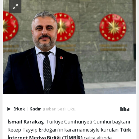
Erkek
|
Kadın
(Haberi Sesli Oku)
İsmail Karakaş
, Türkiye Cumhuriyeti Cumhurbaşkanı
Recep Tayyip Erdoğan'ın kararnamesiyle kurulan
Türk
İnternet Medya Birliği (TİMBİR)
çatısı altında