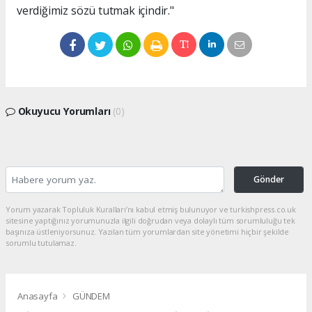
Okuyucu Yorumları
(0)
Gönder
Yorum yazarak Topluluk Kuralları’nı kabul etmiş bulunuyor ve turkishpress.co.uk
sitesine yaptığınız yorumunuzla ilgili doğrudan veya dolaylı tüm sorumluluğu tek
başınıza üstleniyorsunuz. Yazılan tüm yorumlardan site yönetimi hiçbir şekilde
sorumlu tutulamaz.
Anasayfa
GÜNDEM