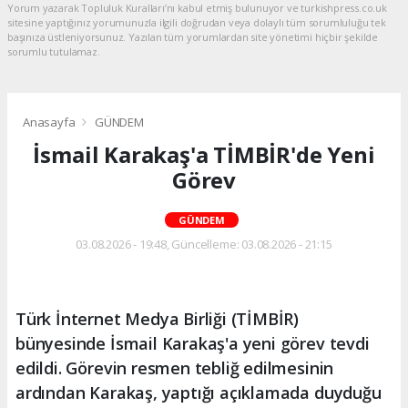
Yorum yazarak Topluluk Kuralları’nı kabul etmiş bulunuyor ve turkishpress.co.uk
sitesine yaptığınız yorumunuzla ilgili doğrudan veya dolaylı tüm sorumluluğu tek
başınıza üstleniyorsunuz. Yazılan tüm yorumlardan site yönetimi hiçbir şekilde
sorumlu tutulamaz.
Anasayfa
GÜNDEM
İsmail Karakaş'a TİMBİR'de Yeni
Görev
GÜNDEM
03.08.2026 - 19:48, Güncelleme: 03.08.2026 - 21:15
Türk İnternet Medya Birliği (TİMBİR)
bünyesinde İsmail Karakaş'a yeni görev tevdi
edildi. Görevin resmen tebliğ edilmesinin
ardından Karakaş, yaptığı açıklamada duyduğu