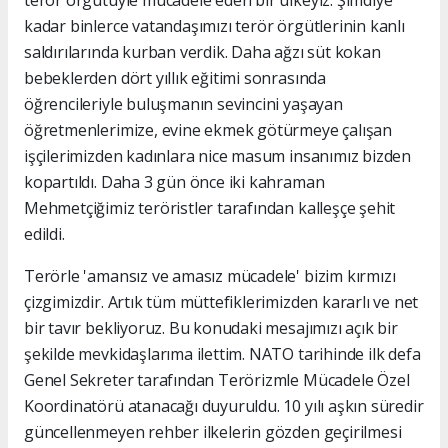
terör örgütüyle mücadele eden bir ülkeyiz. Şimdiye
kadar binlerce vatandaşımızı terör örgütlerinin kanlı
saldırılarında kurban verdik. Daha ağzı süt kokan
bebeklerden dört yıllık eğitimi sonrasında
öğrencileriyle buluşmanın sevincini yaşayan
öğretmenlerimize, evine ekmek götürmeye çalışan
işçilerimizden kadınlara nice masum insanımız bizden
kopartıldı. Daha 3 gün önce iki kahraman
Mehmetçiğimiz teröristler tarafından kalleşçe şehit
edildi.
Terörle 'amansız ve amasız mücadele' bizim kırmızı
çizgimizdir. Artık tüm müttefiklerimizden kararlı ve net
bir tavır bekliyoruz. Bu konudaki mesajımızı açık bir
şekilde mevkidaşlarıma ilettim. NATO tarihinde ilk defa
Genel Sekreter tarafından Terörizmle Mücadele Özel
Koordinatörü atanacağı duyuruldu. 10 yılı aşkın süredir
güncellenmeyen rehber ilkelerin gözden geçirilmesi