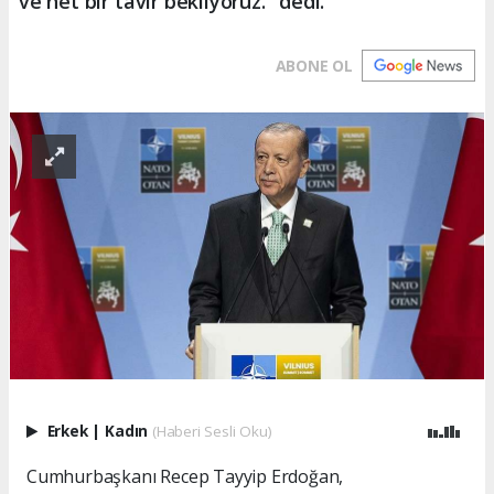
ve net bir tavır bekliyoruz." dedi.
ABONE OL
Erkek
|
Kadın
(Haberi Sesli Oku)
Cumhurbaşkanı Recep Tayyip Erdoğan,