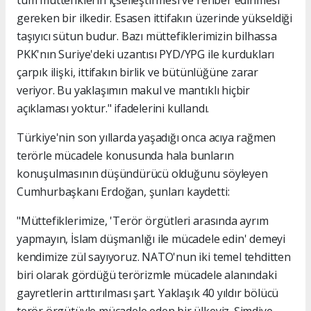
tüm müttefiklerin içselleştirmesi ve rehber edinmesi
gereken bir ilkedir. Esasen ittifakın üzerinde yükseldiği
taşıyıcı sütun budur. Bazı müttefiklerimizin bilhassa
PKK'nın Suriye'deki uzantısı PYD/YPG ile kurdukları
çarpık ilişki, ittifakın birlik ve bütünlüğüne zarar
veriyor. Bu yaklaşımın makul ve mantıklı hiçbir
açıklaması yoktur." ifadelerini kullandı.
Türkiye'nin son yıllarda yaşadığı onca acıya rağmen
terörle mücadele konusunda hala bunların
konuşulmasının düşündürücü olduğunu söyleyen
Cumhurbaşkanı Erdoğan, şunları kaydetti:
"Müttefiklerimize, 'Terör örgütleri arasında ayrım
yapmayın, İslam düşmanlığı ile mücadele edin' demeyi
kendimize zül sayıyoruz. NATO'nun iki temel tehditten
biri olarak gördüğü terörizmle mücadele alanındaki
gayretlerin arttırılması şart. Yaklaşık 40 yıldır bölücü