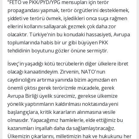
"FETÖ ve PKK/PYD/YPG mensupları için terör
propagandası yapmak, terör örgütlerini desteklemek,
şiddeti ve terörü övmek, işledikleri onca suça rağmen
ellerini kollarını sallayarak gezmek çok daha zor
olacaktır. Türkiye'nin bu konudaki hassasiyeti, Avrupa
toplumlarında habis bir ur gibi büyüyen PKK
tehdidinin boyutunu gözler önüne sermiştir.
İsveç'in yaşadığı kötü tecrübelerin diğer ülkelere ibret
olacağı kanaatindeyim. Zirvenin, NATO'nun
caydırıcılığını artırma yanında bizim açımızdan en
önemli çıktısı gerek terörizmle mücadele, gerek
Avrupa Birliği üyelik sürecimiz, gerekse ülkemize
yönelik yaptırımların kaldırılması noktasında yeni
başlangıçlara, kritik kararların alınmasına vesile
olmasıdır. Yapacağımız hamlelerle, elde ettiğimiz bu
kazanımları inşallah daha da sağlamlaştıracağız.
Ülkemizin çıkarlarını, milletimizin hak ve hukukunu her