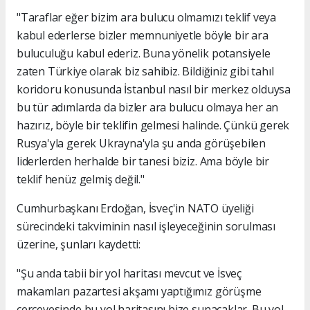
"Taraflar eğer bizim ara bulucu olmamızı teklif veya
kabul ederlerse bizler memnuniyetle böyle bir ara
buluculuğu kabul ederiz. Buna yönelik potansiyele
zaten Türkiye olarak biz sahibiz. Bildiğiniz gibi tahıl
koridoru konusunda İstanbul nasıl bir merkez olduysa
bu tür adımlarda da bizler ara bulucu olmaya her an
hazırız, böyle bir teklifin gelmesi halinde. Çünkü gerek
Rusya'yla gerek Ukrayna'yla şu anda görüşebilen
liderlerden herhalde bir tanesi biziz. Ama böyle bir
teklif henüz gelmiş değil."
Cumhurbaşkanı Erdoğan, İsveç'in NATO üyeliği
sürecindeki takviminin nasıl işleyeceğinin sorulması
üzerine, şunları kaydetti:
"Şu anda tabii bir yol haritası mevcut ve İsveç
makamları pazartesi akşamı yaptığımız görüşme
çerçevesinde bu yol haritasını bize sunacaklar. Bu yol