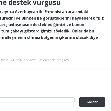
ine
destek
vurgusu
n
ayrıca
Azerbaycan
ile
Ermenistan
arasındaki
sürecini
de
Blinken
ile
görüştüklerini
kaydederek
"Biz
arış
anlaşmasını
desteklediğimizi
ve
bunun
n
tüm
çabayı
gösterdiğimizi
söyledik.
Onlar
da
bu
rmalleşmenin
olması
bölgenin
çıkarına
olacak
diye
#BM Güvenlik Konseyi
#Gazze'de ateşkes
Gönder