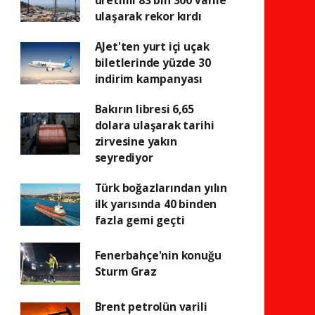
üretimi 83 bin 300 varile
ulaşarak rekor kırdı
AJet'ten yurt içi uçak
biletlerinde yüzde 30
indirim kampanyası
Bakırın libresi 6,65
dolara ulaşarak tarihi
zirvesine yakın
seyrediyor
Türk boğazlarından yılın
ilk yarısında 40 binden
fazla gemi geçti
Fenerbahçe'nin konuğu
Sturm Graz
Brent petrolün varili