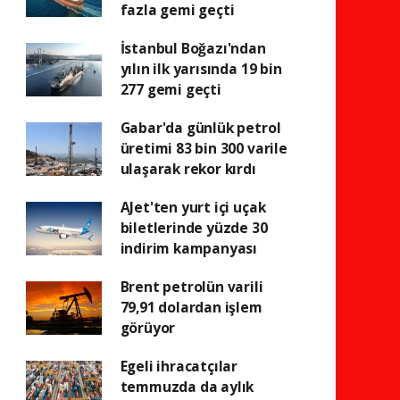
fazla gemi geçti
İstanbul Boğazı'ndan
yılın ilk yarısında 19 bin
277 gemi geçti
Gabar'da günlük petrol
üretimi 83 bin 300 varile
ulaşarak rekor kırdı
AJet'ten yurt içi uçak
biletlerinde yüzde 30
indirim kampanyası
Brent petrolün varili
79,91 dolardan işlem
görüyor
Egeli ihracatçılar
temmuzda da aylık