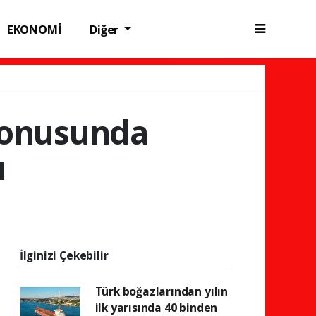
EKONOMİ
Diğer
 konusunda
ı
İlginizi Çekebilir
Türk boğazlarından yılın
ilk yarısında 40 binden