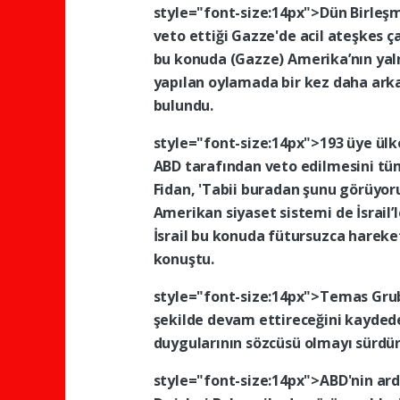
style="font-size:14px">Dün
Birleş
veto
ettiği
Gazze'de
acil
ateşkes
ç
bu
konuda
(Gazze)
Amerika’nın
yal
yapılan
oylamada
bir
kez
daha
ark
bulundu.
style="font-size:14px">193
üye
ülk
ABD
tarafından
veto
edilmesini
tü
Fidan,
'Tabii
buradan
şunu
görüyor
Amerikan
siyaset
sistemi
de
İsrail’
İsrail
bu
konuda
fütursuzca
hareke
konuştu.
style="font-size:14px">Temas
Gru
şekilde
devam
ettireceğini
kayded
duygularının
sözcüsü
olmayı
sürdür
style="font-size:14px">ABD'nin
ar