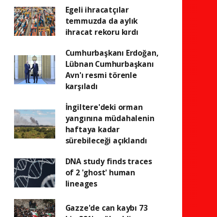
Egeli ihracatçılar
temmuzda da aylık
ihracat rekoru kırdı
Cumhurbaşkanı Erdoğan,
Lübnan Cumhurbaşkanı
Avn'ı resmi törenle
karşıladı
İngiltere'deki orman
yangınına müdahalenin
haftaya kadar
sürebileceği açıklandı
DNA study finds traces
of 2 'ghost' human
lineages
Gazze'de can kaybı 73