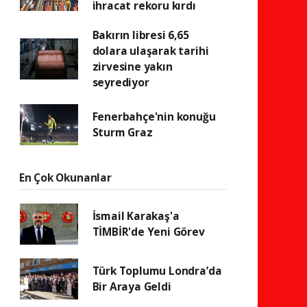
ihracat rekoru kırdı
Bakırın libresi 6,65
dolara ulaşarak tarihi
zirvesine yakın
seyrediyor
Fenerbahçe'nin konuğu
Sturm Graz
En Çok Okunanlar
İsmail Karakaş'a
TİMBİR'de Yeni Görev
Türk Toplumu Londra’da
Bir Araya Geldi