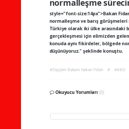
normalleşme
sürec
style="font-size:14px">Bakan
Fida
normalleşme
ve
barış
görüşmeleri
Türkiye
olarak
iki
ülke
arasındaki
b
gerçekleşmesi
için
elimizden
gele
konuda
aynı
fikirdeler,
bölgede
no
düşünüyoruz."
şeklinde
konuştu.
#Dışişleri Bakanı Hakan Fidan
#
#ABD
Okuyucu Yorumları
(0)