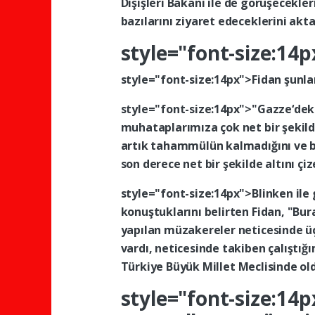
Dışişleri
Bakanı
ile
de
görüşecekler
bazılarını
ziyaret
edeceklerini
akta
style="font-size:14
style="font-size:14px">Fidan
şunla
style="font-size:14px">"Gazze‘dek
muhataplarımıza
çok
net
bir
şekil
artık
tahammülün
kalmadığını
ve
son
derece
net
bir
şekilde
altını
çi
style="font-size:14px">Blinken
ile
konuştuklarını
belirten
Fidan,
"Bur
yapılan
müzakereler
neticesinde
ü
vardı,
neticesinde
takiben
çalıştığ
Türkiye
Büyük
Millet
Meclisinde
ol
style="font-size:1