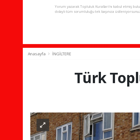
Yorum yazarak Topluluk Kuralları’nı kabul etmiş bulu
dolaylı tüm sorumluluğu tek başınıza üstleniyorsunu
Anasayfa
İNGİLTERE
Türk Topl