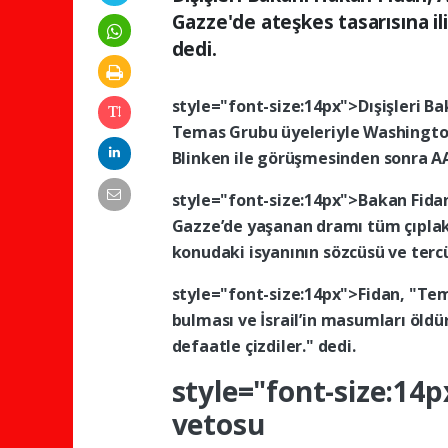
Gazze'de ateşkes tasarısına il
dedi.
style="font-size:14px">Dışişleri
Ba
Temas
Grubu
üyeleriyle
Washingt
Blinken
ile
görüşmesinden
sonra
A
style="font-size:14px">Bakan
Fida
Gazze’de
yaşanan
dramı
tüm
çıpla
konudaki
isyanının
sözcüsü
ve
ter
style="font-size:14px">Fidan,
"Te
bulması
ve
İsrail’in
masumları
öldü
defaatle
çizdiler."
dedi.
style="font-size:14
vetosu