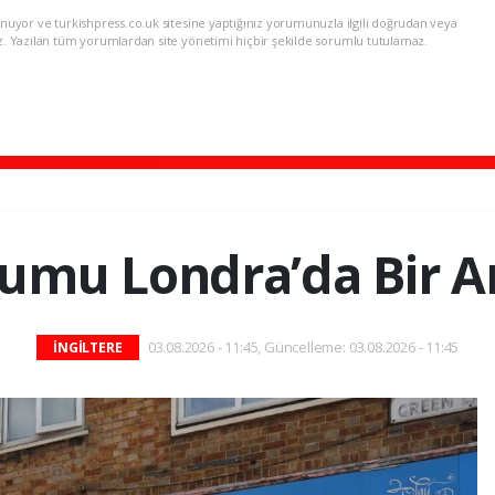
nuyor ve turkishpress.co.uk sitesine yaptığınız yorumunuzla ilgili doğrudan veya
z. Yazılan tüm yorumlardan site yönetimi hiçbir şekilde sorumlu tutulamaz.
umu Londra’da Bir A
03.08.2026 - 11:45, Güncelleme: 03.08.2026 - 11:45
İNGİLTERE