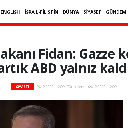
ENGLISH
İSRAİL-FİLİSTİN
DÜNYA
SİYASET
GÜNDEM
IK
TEKNOLOJİ
 Bakanı Fidan: Gazze
artık ABD yalnız kald
09.12.2023 - 12:09, Güncelleme: 09.12.2023 - 12:09
SİYASET