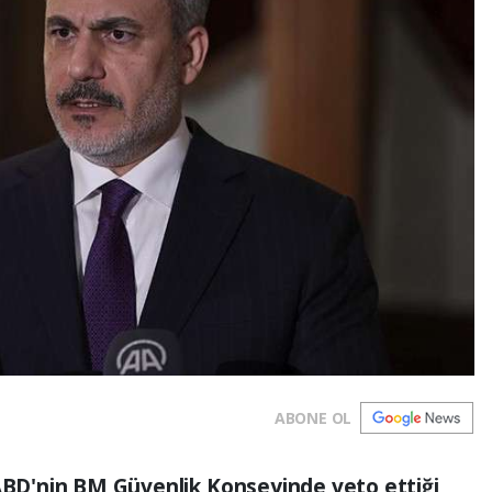
ABONE OL
 ABD'nin BM Güvenlik Konseyinde veto ettiği