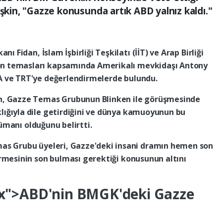
işkin, "Gazze konusunda artık ABD yalnız kaldı."
kanı
Fidan,
İslam
İşbirliği
Teşkilatı
(İİT)
ve
Arap
Birliği
on
temasları
kapsamında
Amerikalı
mevkidaşı
Antony
A
ve
TRT'ye
değerlendirmelerde
bulundu.
n,
Gazze
Temas
Grubunun
Blinken
ile
görüşmesinde
klığıyla
dile
getirdiğini
ve
dünya
kamuoyunun
bu
cümanı
olduğunu
belirtti.
mas
Grubu
üyeleri,
Gazze'deki
insani
dramın
hemen
son
rmesinin
son
bulması
gerektiği
konusunun
altını
px">ABD'nin
BMGK'deki
Gazze