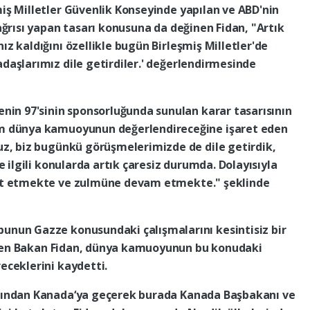
miş
Milletler
Güvenlik
Konseyinde
yapılan
ve
ABD'nin
ağrısı
yapan
tasarı
konusuna
da
değinen
Fidan,
"Artık
nız
kaldığını
özellikle
bugün
Birleşmiş
Milletler'de
adaşlarımız
dile
getirdiler.'
değerlendirmesinde
enin
97'sinin
sponsorluğunda
sunulan
karar
tasarısının
m
dünya
kamuoyunun
değerlendireceğine
işaret
eden
uz,
biz
bugünkü
görüşmelerimizde
de
dile
getirdik,
le
ilgili
konularda
artık
çaresiz
durumda.
Dolayısıyla
t
etmekte
ve
zulmüne
devam
etmekte."
şeklinde
bunun
Gazze
konusundaki
çalışmalarını
kesintisiz
bir
en
Bakan
Fidan,
dünya
kamuoyunun
bu
konudaki
eceklerini
kaydetti.
dından
Kanada‘ya
geçerek
burada
Kanada
Başbakanı
ve