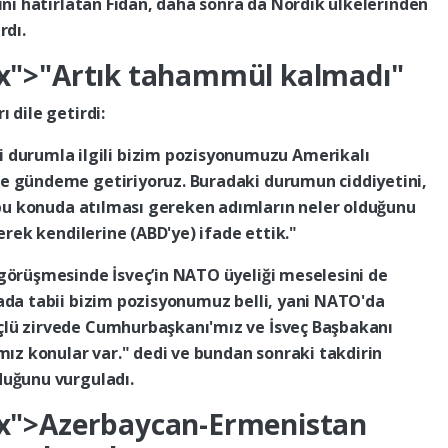
ini
hatırlatan
Fidan,
daha
sonra
da
Nordik
ülkelerinden
rdı.
px">"Artık
tahammül
kalmadı"
rı
dile
getirdi:
i
durumla
ilgili
bizim
pozisyonumuzu
Amerikalı
de
gündeme
getiriyoruz.
Buradaki
durumun
ciddiyetini,
bu
konuda
atılması
gereken
adımların
neler
olduğunu
zerek
kendilerine
(ABD'ye)
ifade
ettik."
görüşmesinde
İsveç’in
NATO
üyeliği
meselesini
de
ada
tabii
bizim
pozisyonumuz
belli,
yani
NATO'da
çlü
zirvede
Cumhurbaşkanı'mız
ve
İsveç
Başbakanı
ımız
konular
var."
dedi
ve
bundan
sonraki
takdirin
duğunu
vurguladı.
4px">Azerbaycan-Ermenistan