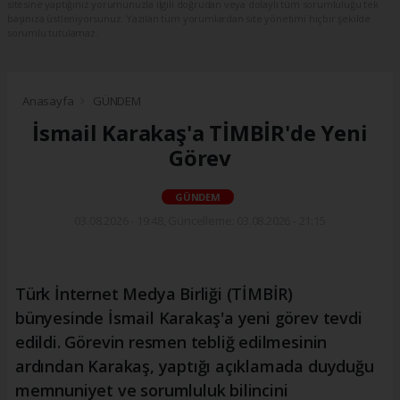
sitesine yaptığınız yorumunuzla ilgili doğrudan veya dolaylı tüm sorumluluğu tek
başınıza üstleniyorsunuz. Yazılan tüm yorumlardan site yönetimi hiçbir şekilde
sorumlu tutulamaz.
Anasayfa
GÜNDEM
İsmail Karakaş'a TİMBİR'de Yeni
Görev
GÜNDEM
03.08.2026 - 19:48, Güncelleme: 03.08.2026 - 21:15
Türk İnternet Medya Birliği (TİMBİR)
bünyesinde İsmail Karakaş'a yeni görev tevdi
edildi. Görevin resmen tebliğ edilmesinin
ardından Karakaş, yaptığı açıklamada duyduğu
memnuniyet ve sorumluluk bilincini