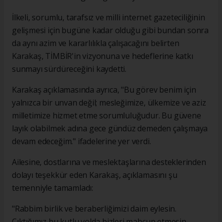
İlkeli, sorumlu, tarafsız ve milli internet gazeteciliğinin
gelişmesi için bugüne kadar olduğu gibi bundan sonra
da aynı azim ve kararlılıkla çalışacağını belirten
Karakaş, TİMBİR'in vizyonuna ve hedeflerine katkı
sunmayı sürdüreceğini kaydetti.
Karakaş açıklamasında ayrıca, "Bu görev benim için
yalnızca bir unvan değil; mesleğimize, ülkemize ve aziz
milletimize hizmet etme sorumluluğudur. Bu güvene
layık olabilmek adına gece gündüz demeden çalışmaya
devam edeceğim." ifadelerine yer verdi.
Ailesine, dostlarına ve meslektaşlarına desteklerinden
dolayı teşekkür eden Karakaş, açıklamasını şu
temenniyle tamamladı:
"Rabbim birlik ve beraberliğimizi daim eylesin.
Çıktığımız bu kutlu yolda bizleri mahcup etmesin,