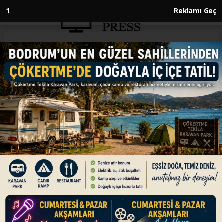
1
Reklamı Geç
Anasayfa
GÜNDEM
Dışişleri Bakanı Fidan, IKBY
Başbakan Yardımcısı Talabani
ile bir araya geldi
GÜNDEM
03.07.2026 - 17:38, Güncelleme: 03.07.2026 - 17:38
Diplomatik kaynaklardan edinilen bilgiye göre
Bakan Fidan, IKBY Başbakan Yardımcısı
Talabani ile Ankara'da bir araya geldi.