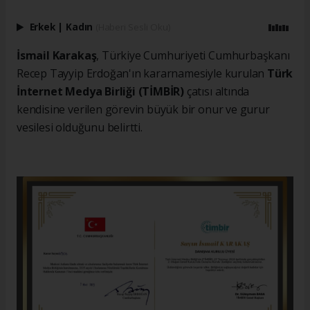
Erkek
|
Kadın
(Haberi Sesli Oku)
İsmail Karakaş
, Türkiye Cumhuriyeti Cumhurbaşkanı
Recep Tayyip Erdoğan'ın kararnamesiyle kurulan
Türk
İnternet Medya Birliği (TİMBİR)
çatısı altında
kendisine verilen görevin büyük bir onur ve gurur
vesilesi olduğunu belirtti.