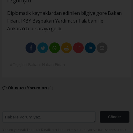
ile görüştü.
Diplomatik kaynaklardan edinilen bilgiye göre Bakan
Fidan, IKBY Başbakan Yardımcısı Talabani ile
Ankara'da bir araya geldi.
#Dışişleri Bakanı Hakan Fidan
Okuyucu Yorumları
(0)
Gönder
Yorum yazarak Topluluk Kuralları’nı kabul etmiş bulunuyor ve turkishpress.co.uk