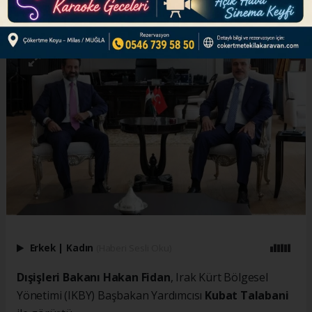
ABONE OL
Erkek
|
Kadın
(Haberi Sesli Oku)
Dışişleri Bakanı Hakan Fidan
, Irak Kürt Bölgesel
Yönetimi (IKBY) Başbakan Yardımcısı
Kubat Talabani