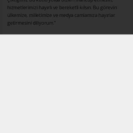
hizmetlerimizi hayırlı ve bereketli kılsın. Bu görevin
ülkemize, milletimize ve medya camiamıza hayırlar
getirmesini diliyorum."
#İsmail Karakaş
#TİMBİR
Okuyucu Yorumları
(0)
Gönder
Yorum yazarak Topluluk Kuralları’nı kabul etmiş bulunuyor ve turkishpress.co.uk
sitesine yaptığınız yorumunuzla ilgili doğrudan veya dolaylı tüm sorumluluğu tek
başınıza üstleniyorsunuz. Yazılan tüm yorumlardan site yönetimi hiçbir şekilde
sorumlu tutulamaz.