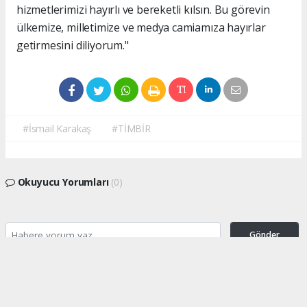
hizmetlerimizi hayırlı ve bereketli kılsın. Bu görevin
ülkemize, milletimize ve medya camiamıza hayırlar
getirmesini diliyorum."
#İsmail Karakaş
#TİMBİR
Okuyucu Yorumları
(0)
Gönder
Yorum yazarak Topluluk Kuralları’nı kabul etmiş bulunuyor ve turkishpress.co.uk
sitesine yaptığınız yorumunuzla ilgili doğrudan veya dolaylı tüm sorumluluğu tek
başınıza üstleniyorsunuz. Yazılan tüm yorumlardan site yönetimi hiçbir şekilde
sorumlu tutulamaz.