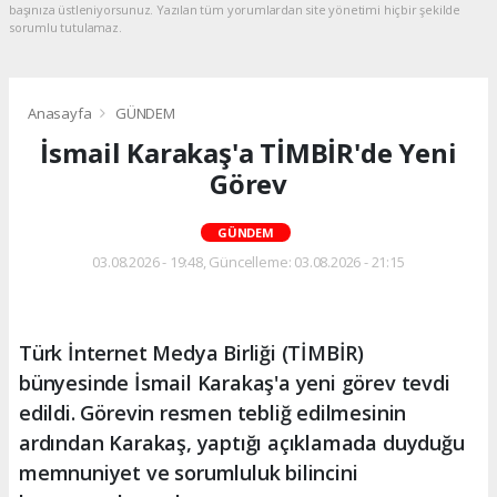
başınıza üstleniyorsunuz. Yazılan tüm yorumlardan site yönetimi hiçbir şekilde
sorumlu tutulamaz.
Anasayfa
GÜNDEM
İsmail Karakaş'a TİMBİR'de Yeni
Görev
GÜNDEM
03.08.2026 - 19:48, Güncelleme: 03.08.2026 - 21:15
Türk İnternet Medya Birliği (TİMBİR)
bünyesinde İsmail Karakaş'a yeni görev tevdi
edildi. Görevin resmen tebliğ edilmesinin
ardından Karakaş, yaptığı açıklamada duyduğu
memnuniyet ve sorumluluk bilincini