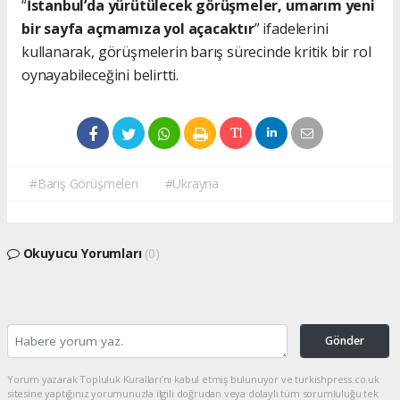
“
İstanbul’da yürütülecek görüşmeler, umarım yeni
bir sayfa açmamıza yol açacaktır
” ifadelerini
kullanarak, görüşmelerin barış sürecinde kritik bir rol
oynayabileceğini belirtti.
#Barış Görüşmeleri
#Ukrayna
Okuyucu Yorumları
(0)
Gönder
Yorum yazarak Topluluk Kuralları’nı kabul etmiş bulunuyor ve turkishpress.co.uk
sitesine yaptığınız yorumunuzla ilgili doğrudan veya dolaylı tüm sorumluluğu tek