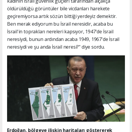
kadının İsrail güvenlik güçleri tarafından alçakça
öldürüldüğü görüntüler bile vicdanları harekete
geçiremiyorsa artık sözün bittiği yerdeyiz demektir.
Ben merak ediyorum bu İsrail neresidir, acaba bu
İsrail'in toprakları nereleri kapsıyor, 1947'de İsrail
neresiydi, bunun ardından acaba 1949, 1967'de İsrail
neresiydi ve şu anda İsrail neresi?" diye sordu.
Erdoğan, bölgeye ilişkin haritaları göstererek