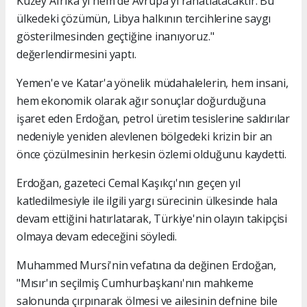
Kuzey Afrika'yı hem de Avrupa'yı rahatlatacaktır. Bu
ülkedeki çözümün, Libya halkının tercihlerine saygı
gösterilmesinden geçtiğine inanıyoruz."
değerlendirmesini yaptı.
Yemen'e ve Katar'a yönelik müdahalelerin, hem insani,
hem ekonomik olarak ağır sonuçlar doğurduğuna
işaret eden Erdoğan, petrol üretim tesislerine saldırılar
nedeniyle yeniden alevlenen bölgedeki krizin bir an
önce çözülmesinin herkesin özlemi olduğunu kaydetti.
Erdoğan, gazeteci Cemal Kaşıkçı'nın geçen yıl
katledilmesiyle ile ilgili yargı sürecinin ülkesinde hala
devam ettiğini hatırlatarak, Türkiye'nin olayın takipçisi
olmaya devam edeceğini söyledi.
Muhammed Mursi'nin vefatına da değinen Erdoğan,
"Mısır'ın seçilmiş Cumhurbaşkanı'nın mahkeme
salonunda çırpınarak ölmesi ve ailesinin defnine bile