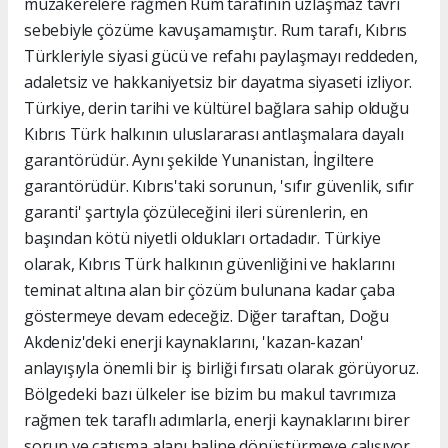
müzakerelere rağmen Rum tarafının uzlaşmaz tavrı
sebebiyle çözüme kavuşamamıştır. Rum tarafı, Kıbrıs
Türkleriyle siyasi gücü ve refahı paylaşmayı reddeden,
adaletsiz ve hakkaniyetsiz bir dayatma siyaseti izliyor.
Türkiye, derin tarihi ve kültürel bağlara sahip olduğu
Kıbrıs Türk halkının uluslararası antlaşmalara dayalı
garantörüdür. Aynı şekilde Yunanistan, İngiltere
garantörüdür. Kıbrıs'taki sorunun, 'sıfır güvenlik, sıfır
garanti' şartıyla çözüleceğini ileri sürenlerin, en
başından kötü niyetli oldukları ortadadır. Türkiye
olarak, Kıbrıs Türk halkının güvenliğini ve haklarını
teminat altına alan bir çözüm bulunana kadar çaba
göstermeye devam edeceğiz. Diğer taraftan, Doğu
Akdeniz'deki enerji kaynaklarını, 'kazan-kazan'
anlayışıyla önemli bir iş birliği fırsatı olarak görüyoruz.
Bölgedeki bazı ülkeler ise bizim bu makul tavrımıza
rağmen tek taraflı adımlarla, enerji kaynaklarını birer
sorun ve çatışma alanı haline dönüştürmeye çalışıyor.