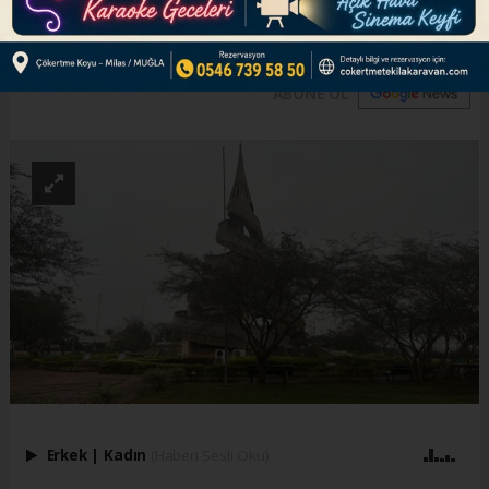
olarak kutluyor.
ABONE OL
Erkek
|
Kadın
(Haberi Sesli Oku)