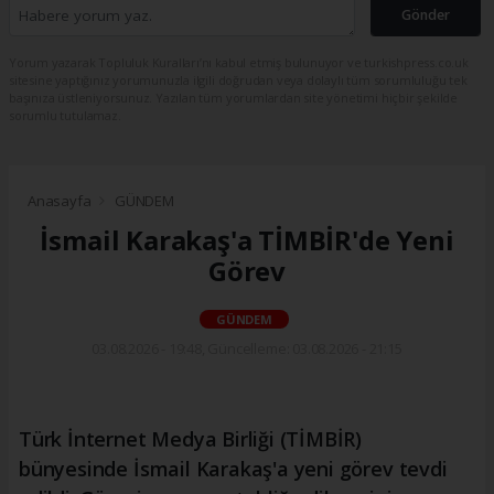
Gönder
Yorum yazarak Topluluk Kuralları’nı kabul etmiş bulunuyor ve turkishpress.co.uk
sitesine yaptığınız yorumunuzla ilgili doğrudan veya dolaylı tüm sorumluluğu tek
başınıza üstleniyorsunuz. Yazılan tüm yorumlardan site yönetimi hiçbir şekilde
sorumlu tutulamaz.
Anasayfa
GÜNDEM
İsmail Karakaş'a TİMBİR'de Yeni
Görev
GÜNDEM
03.08.2026 - 19:48, Güncelleme: 03.08.2026 - 21:15
Türk İnternet Medya Birliği (TİMBİR)
bünyesinde İsmail Karakaş'a yeni görev tevdi