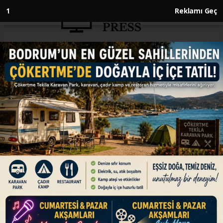
1
Reklamı Geç
Anasayfa
DÜNYA
Dünyada bağımsızlık gününü
kutlamayan tek ülke
"Kamerun"
DÜNYA
21.03.2023 - 14:41, Güncelleme: 21.03.2023 - 14:41
Orta Afrika ülkelerinden Kamerun,
bağımsızlığını ilan ettiği 1 Ocak 1960 yerine
Frankofon (Fransızca konuşan) ve Anglofon
(İngilizce konuşan) bölgelerin beraber üniter
yapıya geçtiği 20 Mayıs 1972’yi ulusal bayram