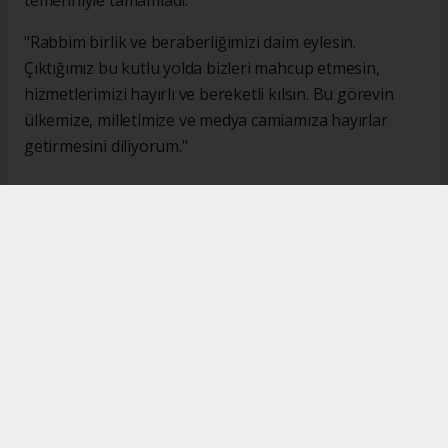
"Rabbim birlik ve beraberliğimizi daim eylesin.
Çıktığımız bu kutlu yolda bizleri mahcup etmesin,
hizmetlerimizi hayırlı ve bereketli kılsın. Bu görevin
ülkemize, milletimize ve medya camiamıza hayırlar
getirmesini diliyorum."
#İsmail Karakaş
#TİMBİR
Okuyucu Yorumları
(0)
Gönder