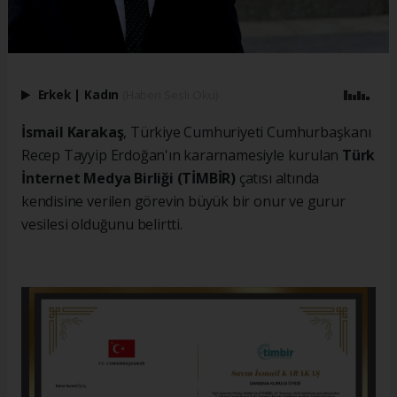
Erkek
|
Kadın
(Haberi Sesli Oku)
İsmail Karakaş
, Türkiye Cumhuriyeti Cumhurbaşkanı
Recep Tayyip Erdoğan'ın kararnamesiyle kurulan
Türk
İnternet Medya Birliği (TİMBİR)
çatısı altında
kendisine verilen görevin büyük bir onur ve gurur
vesilesi olduğunu belirtti.