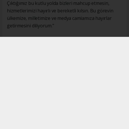
Çıktığımız bu kutlu yolda bizleri mahcup etmesin,
hizmetlerimizi hayırlı ve bereketli kılsın. Bu görevin
ülkemize, milletimize ve medya camiamıza hayırlar
getirmesini diliyorum."
#İsmail Karakaş
#TİMBİR
Okuyucu Yorumları
(0)
Gönder
Yorum yazarak Topluluk Kuralları’nı kabul etmiş bulunuyor ve turkishpress.co.uk
sitesine yaptığınız yorumunuzla ilgili doğrudan veya dolaylı tüm sorumluluğu tek
başınıza üstleniyorsunuz. Yazılan tüm yorumlardan site yönetimi hiçbir şekilde