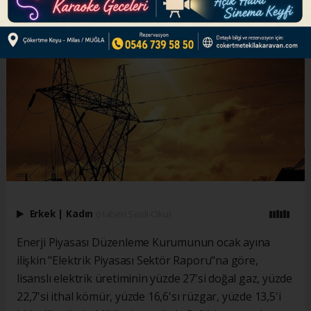
Erkek
|
Kadın
(Haberi Sesli Oku)
Enerji Piyasası Düzenleme Kurumunun ocak ayına
ilişkin "Elektrik Piyasası Sektör Raporu"na göre,
lisanslı elektrik üretiminin yüzde 27'si doğal gaz, yüzde
22,7'si ithal kömür, yüzde 16,6'sı rüzgar, yüzde 13,5'i