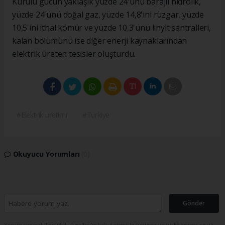
Kurulu gücün yaklaşık yüzde 24'ünü barajlı hidrolik,
yüzde 24'ünü doğal gaz, yüzde 14,8'ini rüzgar, yüzde
10,5'ini ithal kömür ve yüzde 10,3'ünü linyit santralleri,
kalan bölümünü ise diğer enerji kaynaklarından
elektrik üreten tesisler oluşturdu.
#Elektrik üretimi
#Türkiye
Okuyucu Yorumları
(0)
Gönder
Yorum yazarak Topluluk Kuralları’nı kabul etmiş bulunuyor ve turkishpress.co.uk