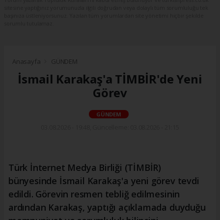
sitesine yaptığınız yorumunuzla ilgili doğrudan veya dolaylı tüm sorumluluğu tek
başınıza üstleniyorsunuz. Yazılan tüm yorumlardan site yönetimi hiçbir şekilde
sorumlu tutulamaz.
Anasayfa
GÜNDEM
İsmail Karakaş'a TİMBİR'de Yeni
Görev
GÜNDEM
03.08.2026 - 19:48, Güncelleme: 03.08.2026 - 21:15
Türk İnternet Medya Birliği (TİMBİR)
bünyesinde İsmail Karakaş'a yeni görev tevdi
edildi. Görevin resmen tebliğ edilmesinin
ardından Karakaş, yaptığı açıklamada duyduğu