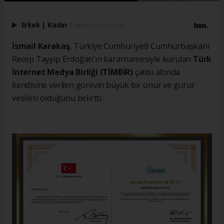
Erkek
|
Kadın
(Haberi Sesli Oku)
İsmail Karakaş
, Türkiye Cumhuriyeti Cumhurbaşkanı
Recep Tayyip Erdoğan'ın kararnamesiyle kurulan
Türk
İnternet Medya Birliği (TİMBİR)
çatısı altında
kendisine verilen görevin büyük bir onur ve gurur
vesilesi olduğunu belirtti.