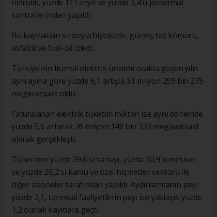
hidrolik, yüzde 11'i linyit ve yüzde 3,4'ü jeotermal
santrallerinden yapıldı.
Bu kaynakları sırasıyla biyokütle, güneş, taş kömürü,
asfaltit ve fuel-oil izledi.
Türkiye'nin lisanslı elektrik üretimi ocakta geçen yılın
aynı ayına göre yüzde 6,1 artışla 31 milyon 259 bin 275
megavatsaat oldu.
Faturalanan elektrik tüketim miktarı ise aynı dönemde
yüzde 5,6 artarak 26 milyon 148 bin 333 megavatsaat
olarak gerçekleşti.
Tüketimin yüzde 39,6'sı sanayi, yüzde 30,9'u mesken
ve yüzde 26,2'si kamu ve özel hizmetler sektörü ile
diğer aboneler tarafından yapıldı. Aydınlatmanın payı
yüzde 2,1, tarımsal faaliyetlerin payı ise yaklaşık yüzde
1,2 olarak kayıtlara geçti.