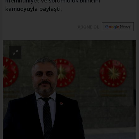
memnuniyet ve sorumluluk bilincini
kamuoyuyla paylaştı.
ABONE OL