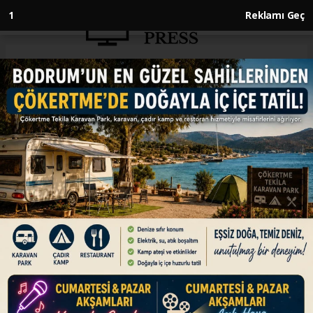
Anasayfa
EKONOMİ
Elektrik üretimi ocakta yüzde
6,1 arttı
EKONOMİ
22.03.2026 - 11:00, Güncelleme: 22.03.2026 - 11:00
Türkiye'nin lisanslı elektrik üretimi ocakta
geçen yılın aynı ayına göre yüzde 6,1 artarak 31
milyon 259 bin 275 megavatsaat oldu.
ABONE OL