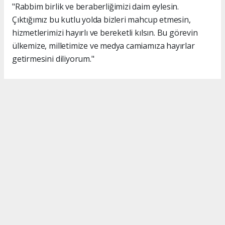
"Rabbim birlik ve beraberliğimizi daim eylesin.
Çıktığımız bu kutlu yolda bizleri mahcup etmesin,
hizmetlerimizi hayırlı ve bereketli kılsın. Bu görevin
ülkemize, milletimize ve medya camiamıza hayırlar
getirmesini diliyorum."
#İsmail Karakaş
#TİMBİR
Okuyucu Yorumları
(0)
Gönder
Yorum yazarak Topluluk Kuralları’nı kabul etmiş bulunuyor ve turkishpress.co.uk