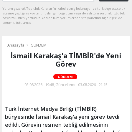
Yorum yazarak Topluluk Kuralları’nı kabul etmiş bulunuyor ve turkishpress.co.uk
sitesine yaptığınız yorumunuzla ilgili doğrudan veya dolaylı tüm sorumluluğu tek
başınıza üstleniyorsunuz. Yazılan tüm yorumlardan site yönetimi hiçbir şekilde
sorumlu tutulamaz.
Anasayfa
GÜNDEM
İsmail Karakaş'a TİMBİR'de Yeni
Görev
GÜNDEM
03.08.2026 - 19:48, Güncelleme: 03.08.2026 - 21:15
Türk İnternet Medya Birliği (TİMBİR)
bünyesinde İsmail Karakaş'a yeni görev tevdi
edildi. Görevin resmen tebliğ edilmesinin