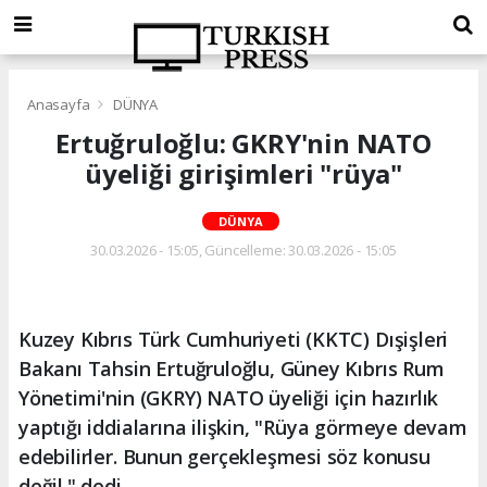
Anasayfa
DÜNYA
Ertuğruloğlu: GKRY'nin NATO
üyeliği girişimleri "rüya"
DÜNYA
30.03.2026 - 15:05, Güncelleme: 30.03.2026 - 15:05
Kuzey Kıbrıs Türk Cumhuriyeti (KKTC) Dışişleri
Bakanı Tahsin Ertuğruloğlu, Güney Kıbrıs Rum
Yönetimi'nin (GKRY) NATO üyeliği için hazırlık
yaptığı iddialarına ilişkin, "Rüya görmeye devam
edebilirler. Bunun gerçekleşmesi söz konusu
değil." dedi.