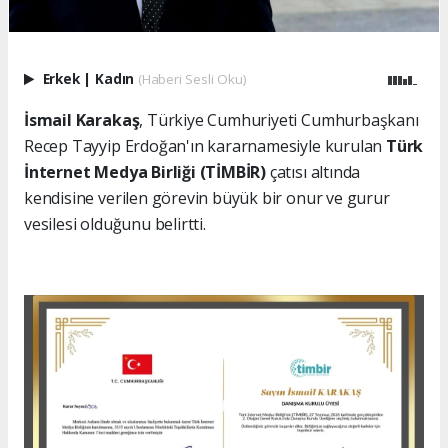
Erkek
|
Kadın
(Haberi Sesli Oku)
İsmail Karakaş
, Türkiye Cumhuriyeti Cumhurbaşkanı
Recep Tayyip Erdoğan'ın kararnamesiyle kurulan
Türk
İnternet Medya Birliği (TİMBİR)
çatısı altında
kendisine verilen görevin büyük bir onur ve gurur
vesilesi olduğunu belirtti.