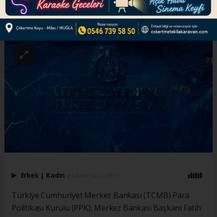
ABONE OL
Erkek
|
Kadın
(Haberi Sesli Oku)
Türkiye Cumhuriyet Merkez Bankası (TCMB) Para
Politikası Kurulu (PPK), Merkez Bankası Başkanı Fatih