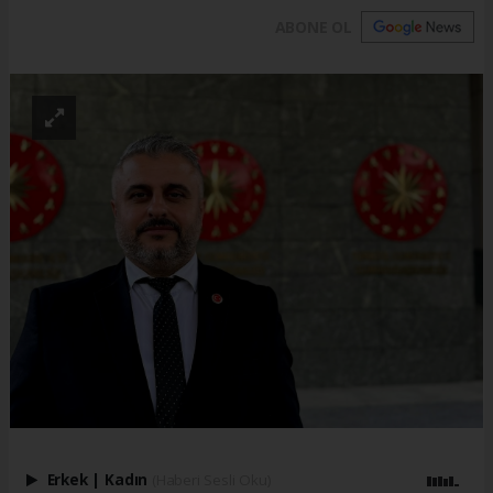
ABONE OL
Erkek
|
Kadın
(Haberi Sesli Oku)