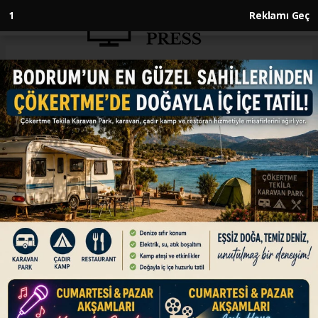
Anasayfa
EKONOMİ
Faiz kararı Perşembe günü
açıklanacak
EKONOMİ
21.01.2025 - 09:30, Güncelleme: 21.01.2025 - 09:54
Türkiye Cumhuriyet Merkezi Bankası (TCMB),
yılın ilk faiz kararını perşembe günü
açıklayacak. Banka, geçtiğimiz ay yaklaşık iki yıl
aradan sonra politika faizini 250 baz puan
düşürmüştü.