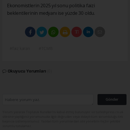
Ekonomistlerin 2025 yıl sonu politika faizi
beklentilerinin medyanı ise yüzde 30 oldu.
#faiz kararı
#TCMB
Okuyucu Yorumları
(0)
Gönder
Yorum yazarak Topluluk Kuralları’nı kabul etmiş bulunuyor ve turkishpress.co.uk
sitesine yaptığınız yorumunuzla ilgili doğrudan veya dolaylı tüm sorumluluğu tek
başınıza üstleniyorsunuz. Yazılan tüm yorumlardan site yönetimi hiçbir şekilde
sorumlu tutulamaz.