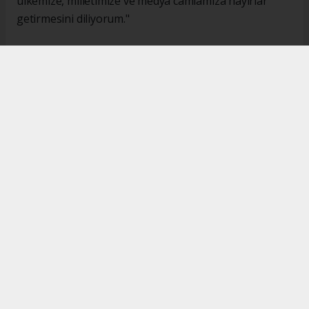
ülkemize, milletimize ve medya camiamıza hayırlar
getirmesini diliyorum."
#İsmail Karakaş
#TİMBİR
Okuyucu Yorumları
(0)
Gönder
Yorum yazarak Topluluk Kuralları’nı kabul etmiş bulunuyor ve turkishpress.co.uk
sitesine yaptığınız yorumunuzla ilgili doğrudan veya dolaylı tüm sorumluluğu tek
başınıza üstleniyorsunuz. Yazılan tüm yorumlardan site yönetimi hiçbir şekilde
sorumlu tutulamaz.