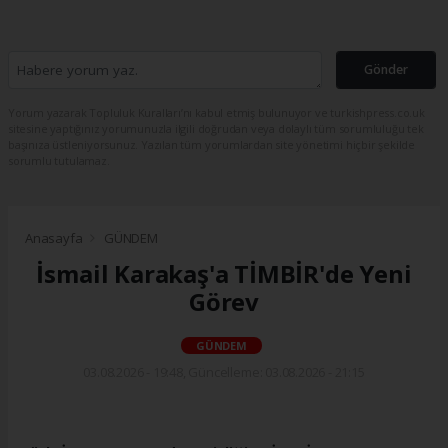
Gönder
Yorum yazarak Topluluk Kuralları’nı kabul etmiş bulunuyor ve turkishpress.co.uk
sitesine yaptığınız yorumunuzla ilgili doğrudan veya dolaylı tüm sorumluluğu tek
başınıza üstleniyorsunuz. Yazılan tüm yorumlardan site yönetimi hiçbir şekilde
sorumlu tutulamaz.
Anasayfa
GÜNDEM
İsmail Karakaş'a TİMBİR'de Yeni
Görev
GÜNDEM
03.08.2026 - 19:48, Güncelleme: 03.08.2026 - 21:15