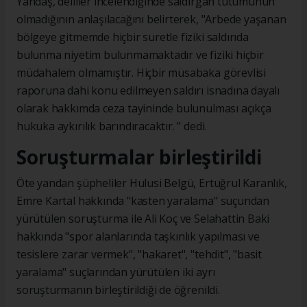
Yandaş, deliller incelendiğinde saldırgan tutumunun
olmadığının anlaşılacağını belirterek, "Arbede yaşanan
bölgeye gitmemde hiçbir suretle fiziki saldırıda
bulunma niyetim bulunmamaktadır ve fiziki hiçbir
müdahalem olmamıştır. Hiçbir müsabaka görevlisi
raporuna dahi konu edilmeyen saldırı isnadına dayalı
olarak hakkımda ceza tayininde bulunulması açıkça
hukuka aykırılık barındıracaktır. " dedi.
Soruşturmalar birleştirildi
Öte yandan şüpheliler Hulusi Belgü, Ertuğrul Karanlık,
Emre Kartal hakkında "kasten yaralama" suçundan
yürütülen soruşturma ile Ali Koç ve Selahattin Baki
hakkında "spor alanlarında taşkınlık yapılması ve
tesislere zarar vermek", "hakaret", "tehdit", "basit
yaralama" suçlarından yürütülen iki ayrı
soruşturmanın birleştirildiği de öğrenildi.