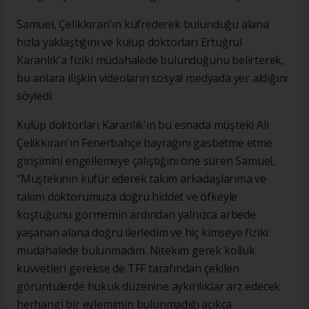
Samuel, Çelikkıran'ın küfrederek bulunduğu alana
hızla yaklaştığını ve kulüp doktorları Ertuğrul
Karanlık'a fiziki müdahalede bulunduğunu belirterek,
bu anlara ilişkin videoların sosyal medyada yer aldığını
söyledi.
Kulüp doktorları Karanlık'ın bu esnada müşteki Ali
Çelikkıran'ın Fenerbahçe bayrağını gasbetme etme
girişimini engellemeye çalıştığını öne süren Samuel,
"Müştekinin küfür ederek takım arkadaşlarıma ve
takım doktorumuza doğru hiddet ve öfkeyle
koştuğunu görmemin ardından yalnızca arbede
yaşanan alana doğru ilerledim ve hiç kimseye fiziki
müdahalede bulunmadım. Nitekim gerek kolluk
kuvvetleri gerekse de TFF tarafından çekilen
görüntülerde hukuk düzenine aykırılıklar arz edecek
herhangi bir eylemimin bulunmadığı açıkça