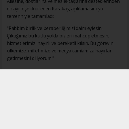
Ailesine, dostlarına ve meslektaşlarına desteklerinden
dolayı teşekkür eden Karakaş, açıklamasını şu
temenniyle tamamladı:
"Rabbim birlik ve beraberliğimizi daim eylesin.
Çıktığımız bu kutlu yolda bizleri mahcup etmesin,
hizmetlerimizi hayırlı ve bereketli kılsın. Bu görevin
ülkemize, milletimize ve medya camiamıza hayırlar
getirmesini diliyorum."
#İsmail Karakaş
#TİMBİR
Okuyucu Yorumları
(0)