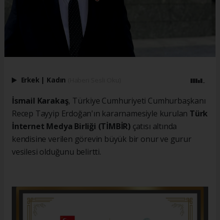
Erkek
|
Kadın
(Haberi Sesli Oku)
İsmail Karakaş
, Türkiye Cumhuriyeti Cumhurbaşkanı
Recep Tayyip Erdoğan'ın kararnamesiyle kurulan
Türk
İnternet Medya Birliği (TİMBİR)
çatısı altında
kendisine verilen görevin büyük bir onur ve gurur
vesilesi olduğunu belirtti.