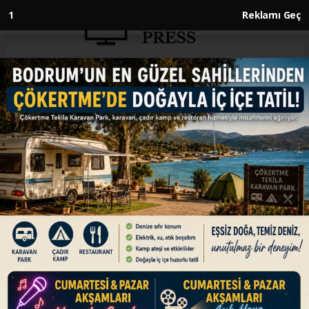
1
Reklamı Geç
Anasayfa
SPOR
Fenerbahçe-Galatasaray maçı
sonrası bilirkişi raporu
hazırlandı
SPOR
09.07.2024 - 13:36, Güncelleme: 09.07.2024 - 13:36
İstanbul Cumhuriyet Başsavcılığınca Trendyol
Süper Lig'in 37. haftasındaki Galatasaray-
Fenerbahçe derbisinin ardından çıkan olaylara
ilişkin yürütülen soruşturma kapsamında
çekilen görüntülere ilişkin hazırlanan bilirkişi