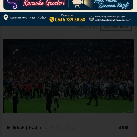
raporu tamamlandı.
ABONE OL
Erkek
|
Kadın
(Haberi Sesli Oku)