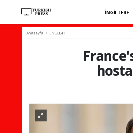
İNGİLTERE
SPOR
SAĞL
Anasayfa
ENGLISH
France'
hosta