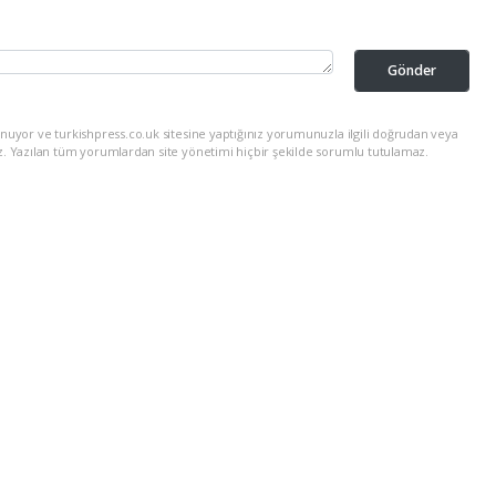
Gönder
nuyor ve turkishpress.co.uk sitesine yaptığınız yorumunuzla ilgili doğrudan veya
z. Yazılan tüm yorumlardan site yönetimi hiçbir şekilde sorumlu tutulamaz.