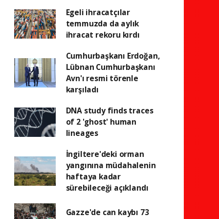
Egeli ihracatçılar
temmuzda da aylık
ihracat rekoru kırdı
Cumhurbaşkanı Erdoğan,
Lübnan Cumhurbaşkanı
Avn'ı resmi törenle
karşıladı
DNA study finds traces
of 2 'ghost' human
lineages
İngiltere'deki orman
yangınına müdahalenin
haftaya kadar
sürebileceği açıklandı
Gazze'de can kaybı 73