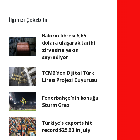
İlginizi Çekebilir
Bakırın libresi 6,65
dolara ulaşarak tarihi
zirvesine yakın
seyrediyor
TCMB’den Dijital Türk
Lirası Projesi Duyurusu
Fenerbahçe'nin konuğu
Sturm Graz
Türkiye’s exports hit
record $25.6B in July