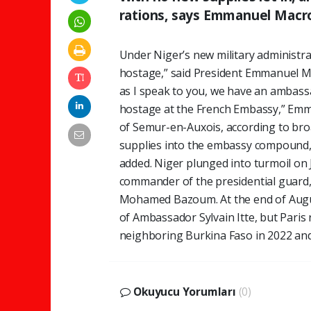
rations, says Emmanuel Macr
Under Niger’s new military administra
hostage,” said President Emmanuel Ma
as I speak to you, we have an ambass
hostage at the French Embassy,” Emma
of Semur-en-Auxois, according to bro
supplies into the embassy compound, t
added. Niger plunged into turmoil on
commander of the presidential guard, 
Mohamed Bazoum. At the end of August
of Ambassador Sylvain Itte, but Paris 
neighboring Burkina Faso in 2022 and 
Okuyucu Yorumları
(0)