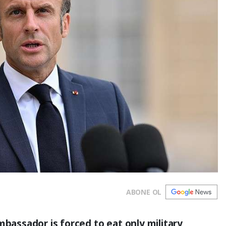
ABONE OL
mbassador is forced to eat only military