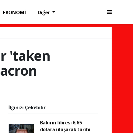
EKONOMİ
Diğer
r 'taken
Macron
İlginizi Çekebilir
Bakırın libresi 6,65
dolara ulaşarak tarihi