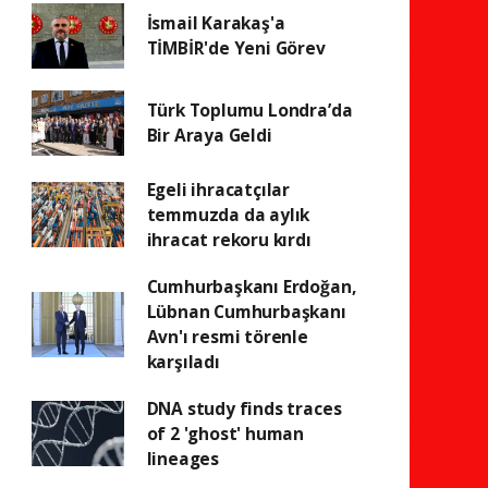
İsmail Karakaş'a
TİMBİR'de Yeni Görev
Türk Toplumu Londra’da
Bir Araya Geldi
Egeli ihracatçılar
temmuzda da aylık
ihracat rekoru kırdı
Cumhurbaşkanı Erdoğan,
Lübnan Cumhurbaşkanı
Avn'ı resmi törenle
karşıladı
DNA study finds traces
of 2 'ghost' human
lineages