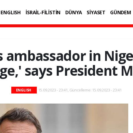
ENGLISH
İSRAİL-FİLİSTİN
DÜNYA
SİYASET
GÜNDEM
IK
TEKNOLOJİ
s ambassador in Nige
ge,' says President 
15.09.2023 - 23:41, Güncelleme: 15.09.2023 - 23:41
ENGLISH