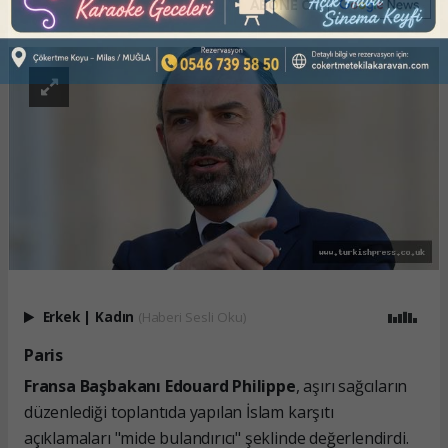
ABONE OL
Erkek
|
Kadın
(Haberi Sesli Oku)
Paris
Fransa Başbakanı Edouard Philippe
, aşırı sağcıların
düzenlediği toplantıda yapılan İslam karşıtı
açıklamaları "mide bulandırıcı" şeklinde değerlendirdi.