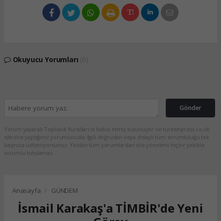
Okuyucu Yorumları
(0)
Gönder
Yorum yazarak Topluluk Kuralları’nı kabul etmiş bulunuyor ve turkishpress.co.uk
sitesine yaptığınız yorumunuzla ilgili doğrudan veya dolaylı tüm sorumluluğu tek
başınıza üstleniyorsunuz. Yazılan tüm yorumlardan site yönetimi hiçbir şekilde
sorumlu tutulamaz.
Anasayfa
GÜNDEM
İsmail Karakaş'a TİMBİR'de Yeni