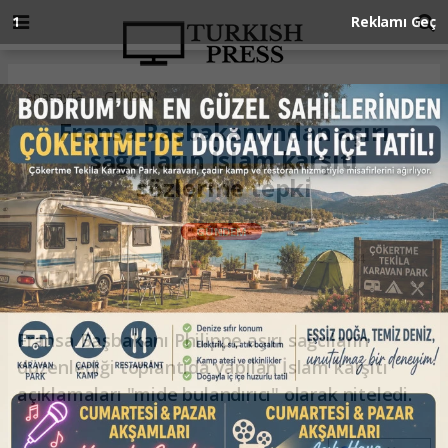
Anasayfa
GÜNDEM
Fransa Başbakanı'ndan aşırı
sağcıların İslam karşıtı
sözlerine tepki
GÜNDEM
30.09.2019 - 02:54, Güncelleme: 30.09.2019 - 02:54
Fransa Başbakanı Philippe aşırı sağcıların
düzenlediği toplantıda yapılan İslam karşıtı
açıklamaları "mide bulandırıcı" olarak niteledi.