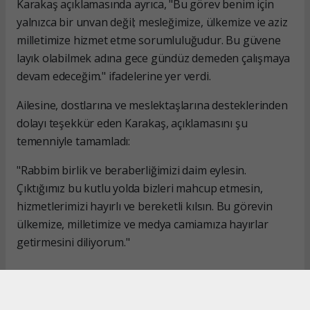
Karakaş açıklamasında ayrıca, "Bu görev benim için
yalnızca bir unvan değil; mesleğimize, ülkemize ve aziz
milletimize hizmet etme sorumluluğudur. Bu güvene
layık olabilmek adına gece gündüz demeden çalışmaya
devam edeceğim." ifadelerine yer verdi.
Ailesine, dostlarına ve meslektaşlarına desteklerinden
dolayı teşekkür eden Karakaş, açıklamasını şu
temenniyle tamamladı:
"Rabbim birlik ve beraberliğimizi daim eylesin.
Çıktığımız bu kutlu yolda bizleri mahcup etmesin,
hizmetlerimizi hayırlı ve bereketli kılsın. Bu görevin
ülkemize, milletimize ve medya camiamıza hayırlar
getirmesini diliyorum."