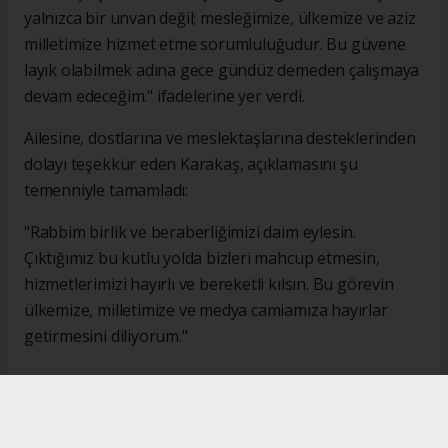
yalnızca bir unvan değil; mesleğimize, ülkemize ve aziz
milletimize hizmet etme sorumluluğudur. Bu güvene
layık olabilmek adına gece gündüz demeden çalışmaya
devam edeceğim." ifadelerine yer verdi.
Ailesine, dostlarına ve meslektaşlarına desteklerinden
dolayı teşekkür eden Karakaş, açıklamasını şu
temenniyle tamamladı:
"Rabbim birlik ve beraberliğimizi daim eylesin.
Çıktığımız bu kutlu yolda bizleri mahcup etmesin,
hizmetlerimizi hayırlı ve bereketli kılsın. Bu görevin
ülkemize, milletimize ve medya camiamıza hayırlar
getirmesini diliyorum."