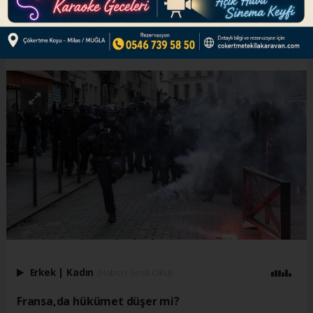
ABONE OL
Erkek
|
Kadın
(Haberi Sesli Oku)
Fransa,da hükümet düşer mi?