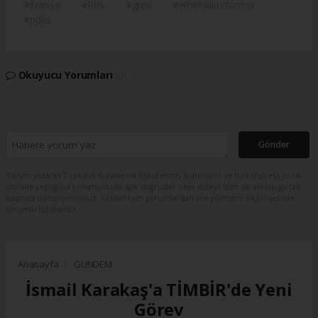
#Fransa
#Pris
#grev
#emeklilikreformu
#polis
Okuyucu Yorumları
(0)
Gönder
Yorum yazarak Topluluk Kuralları’nı kabul etmiş bulunuyor ve turkishpress.co.uk
sitesine yaptığınız yorumunuzla ilgili doğrudan veya dolaylı tüm sorumluluğu tek
başınıza üstleniyorsunuz. Yazılan tüm yorumlardan site yönetimi hiçbir şekilde
sorumlu tutulamaz.
Anasayfa
GÜNDEM
İsmail Karakaş'a TİMBİR'de Yeni
Görev