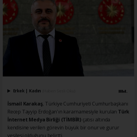
Erkek
|
Kadın
(Haberi Sesli Oku)
İsmail Karakaş
, Türkiye Cumhuriyeti Cumhurbaşkanı
Recep Tayyip Erdoğan'ın kararnamesiyle kurulan
Türk
İnternet Medya Birliği (TİMBİR)
çatısı altında
kendisine verilen görevin büyük bir onur ve gurur
vesilesi olduğunu belirtti.