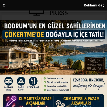
1
Reklamı Geç
Anasayfa
DÜNYA
Fransa'da emeklilik reformu
karşıtı gösterilerde gözaltı
sayısı 457'ye çıktı
DÜNYA
25.03.2023 - 15:39, Güncelleme: 25.03.2023 - 15:39
Fransa İçişleri Bakanı Gerald Darmanin, dün
ülke genelinde emeklilik reformuna karşı
düzenlenen gösterilerde gözaltına alınanların
sayısının 457'ye yükseldiğini bildirdi.
Gösterilerde, 441 polis ve jandarma yaralandı.