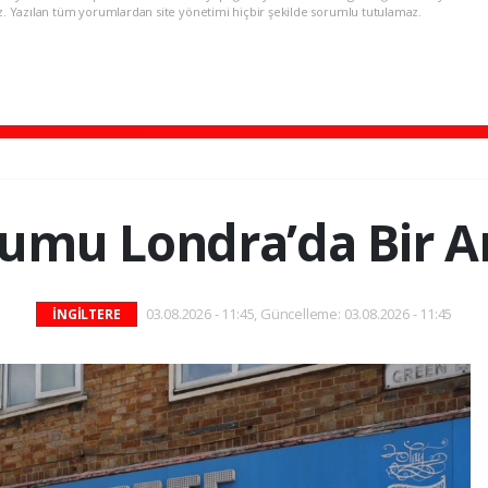
z. Yazılan tüm yorumlardan site yönetimi hiçbir şekilde sorumlu tutulamaz.
umu Londra’da Bir A
03.08.2026 - 11:45, Güncelleme: 03.08.2026 - 11:45
İNGİLTERE