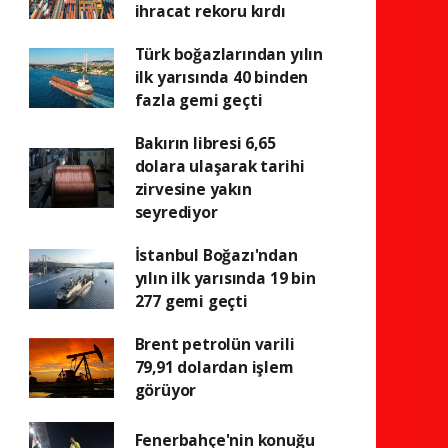
ihracat rekoru kırdı
Türk boğazlarından yılın
ilk yarısında 40 binden
fazla gemi geçti
Bakırın libresi 6,65
dolara ulaşarak tarihi
zirvesine yakın
seyrediyor
İstanbul Boğazı'ndan
yılın ilk yarısında 19 bin
277 gemi geçti
Brent petrolün varili
79,91 dolardan işlem
görüyor
Fenerbahçe'nin konuğu