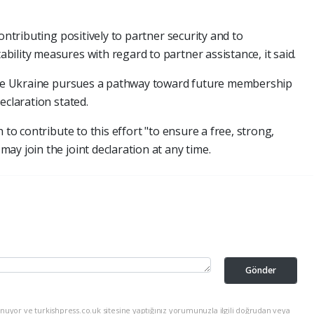
ontributing positively to partner security and to
ility measures with regard to partner assistance, it said.
hile Ukraine pursues a pathway toward future membership
eclaration stated.
 to contribute to this effort "to ensure a free, strong,
ay join the joint declaration at any time.
Gönder
nuyor ve turkishpress.co.uk sitesine yaptığınız yorumunuzla ilgili doğrudan veya