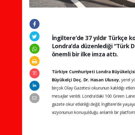
İngiltere’de 37 yıldır Türkçe 
Londra’da düzenlediği “Türk Di
önemli bir ilke imza attı.
Türkiye Cumhuriyeti Londra Büyükelçis
Büyükelçi Doç. Dr. Hasan Ulusoy
, yerel y
birçok Olay Gazetesi okurunun katıldığı etki
mesajlar verildi. Londra’daki 100 Green Lan
gazete okur etkinliği değil; İngiltere’de yaş
vizyonunun konuşulduğu anlamlı bir platform