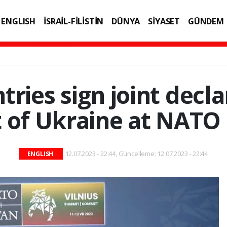
ENGLISH
İSRAİL-FİLİSTİN
DÜNYA
SİYASET
GÜNDEM
IK
TEKNOLOJİ
tries sign joint decla
 of Ukraine at NAT
12.07.2023 - 22:44, Güncelleme: 12.07.2023 - 22:44
ENGLISH