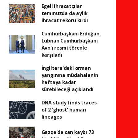
Egeli ihracatçılar
temmuzda da aylık
ihracat rekoru kırdı
Cumhurbaşkanı Erdoğan,
Lübnan Cumhurbaşkanı
Avn'ı resmi törenle
karşıladı
İngiltere'deki orman
yangınına müdahalenin
haftaya kadar
sürebileceği açıklandı
DNA study finds traces
of 2 'ghost' human
lineages
Gazze'de can kaybı 73