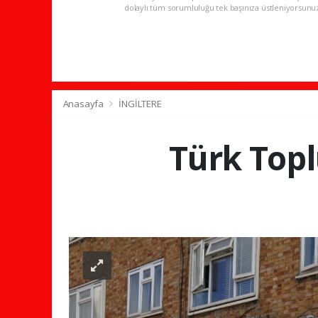
dolaylı tüm sorumluluğu tek başınıza üstleniyorsunu
Anasayfa
İNGİLTERE
Türk Topl