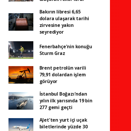
Bakırın libresi 6,65
dolara ulaşarak tarihi
zirvesine yakın
seyrediyor
Fenerbahçe'nin konuğu
Sturm Graz
Brent petrolün varili
79,91 dolardan işlem
görüyor
İstanbul Boğazı'ndan
yılın ilk yarısında 19 bin
277 gemi geçti
AJet'ten yurt içi uçak
biletlerinde yüzde 30