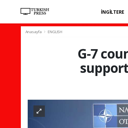
İNGİLTERE
SPOR
SAĞL
Anasayfa
ENGLISH
G-7 coun
support