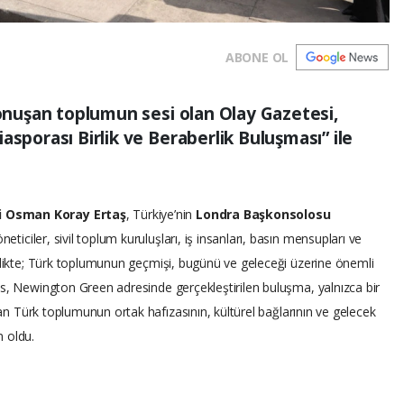
ABONE OL
konuşan toplumun sesi olan Olay Gazetesi,
asporası Birlik ve Beraberlik Buluşması” ile
i Osman Koray Ertaş
, Türkiye’nin
Londra Başkonsolosu
öneticiler, sivil toplum kuruluşları, iş insanları, basın mensupları ve
nlikte; Türk toplumunun geçmişi, bugünü ve geleceği üzerine önemli
es, Newington Green adresinde gerçekleştirilen buluşma, yalnızca bir
ayan Türk toplumunun ortak hafızasının, kültürel bağlarının ve gelecek
 oldu.