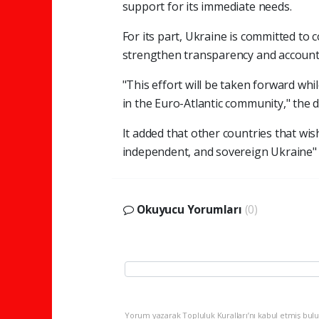
support for its immediate needs.
For its part, Ukraine is committed to c
strengthen transparency and accountab
"This effort will be taken forward w
in the Euro-Atlantic community," the d
It added that other countries that wish
independent, and sovereign Ukraine" m
Okuyucu Yorumları
(0)
Yorum yazarak Topluluk Kuralları’nı kabul etmiş bulu