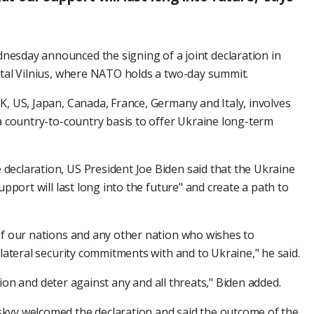
esday announced the signing of a joint declaration in
ital Vilnius, where NATO holds a two-day summit.
K, US, Japan, Canada, France, Germany and Italy, involves
 a country-to-country basis to offer Ukraine long-term
declaration, US President Joe Biden said that the Ukraine
upport will last long into the future" and create a path to
of our nations and any other nation who wishes to
ilateral security commitments with and to Ukraine," he said.
region and deter against any and all threats," Biden added.
kyy welcomed the declaration and said the outcome of the