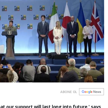
ABONE OL
at our support will last long into future,' says