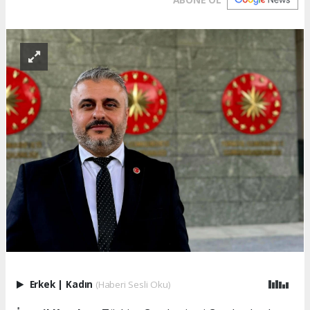
Erkek
|
Kadın
(Haberi Sesli Oku)