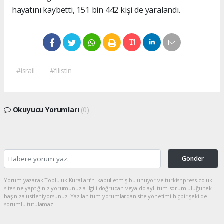
hayatını kaybetti, 151 bin 442 kişi de yaralandı.
#israil
#filistin
Okuyucu Yorumları
(0)
Gönder
Yorum yazarak Topluluk Kuralları’nı kabul etmiş bulunuyor ve turkishpress.co.uk
sitesine yaptığınız yorumunuzla ilgili doğrudan veya dolaylı tüm sorumluluğu tek
başınıza üstleniyorsunuz. Yazılan tüm yorumlardan site yönetimi hiçbir şekilde
sorumlu tutulamaz.