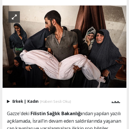
Erkek
|
Kadın
(Haberi Sesli Oku)
Gazze'deki
Filistin Sağlık Bakanlığı
ndan yapılan yazılı
açıklamada, İsrail'in devam eden saldırılarında yaşanan
can kayıpları ve yaralanmalara ilişkin son bilgiler