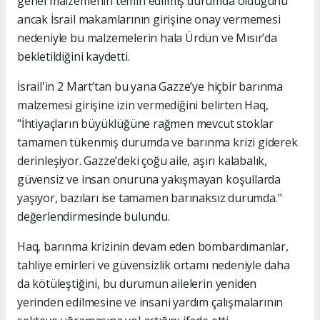
genel malzemenin temin edilmiş durumda olduğunu
ancak İsrail makamlarının girişine onay vermemesi
nedeniyle bu malzemelerin hala Ürdün ve Mısır’da
bekletildiğini kaydetti.
İsrail'in 2 Mart’tan bu yana Gazze’ye hiçbir barınma
malzemesi girişine izin vermediğini belirten Haq,
"İhtiyaçların büyüklüğüne rağmen mevcut stoklar
tamamen tükenmiş durumda ve barınma krizi giderek
derinleşiyor. Gazze’deki çoğu aile, aşırı kalabalık,
güvensiz ve insan onuruna yakışmayan koşullarda
yaşıyor, bazıları ise tamamen barınaksız durumda."
değerlendirmesinde bulundu.
Haq, barınma krizinin devam eden bombardımanlar,
tahliye emirleri ve güvensizlik ortamı nedeniyle daha
da kötüleştiğini, bu durumun ailelerin yeniden
yerinden edilmesine ve insani yardım çalışmalarının