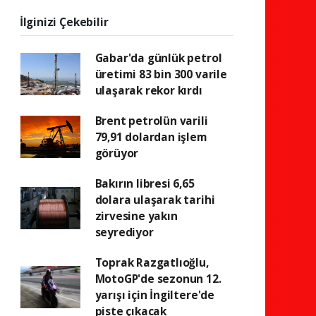
İlginizi Çekebilir
Gabar'da günlük petrol
üretimi 83 bin 300 varile
ulaşarak rekor kırdı
Brent petrolün varili
79,91 dolardan işlem
görüyor
Bakırın libresi 6,65
dolara ulaşarak tarihi
zirvesine yakın
seyrediyor
Toprak Razgatlıoğlu,
MotoGP'de sezonun 12.
yarışı için İngiltere'de
piste çıkacak