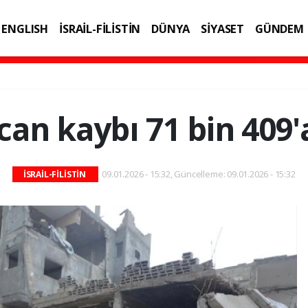
ENGLISH
İSRAİL-FİLİSTİN
DÜNYA
SİYASET
GÜNDEM
IK
TEKNOLOJİ
can kaybı 71 bin 409'
09.01.2026 - 15:32, Güncelleme: 09.01.2026 - 15:32
İSRAİL-FİLİSTİN