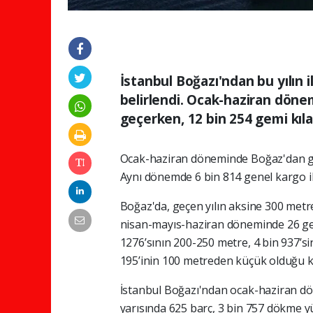
İstanbul Boğazı'ndan bu yılın i
belirlendi. Ocak-haziran dön
geçerken, 12 bin 254 gemi kıl
Ocak-haziran döneminde Boğaz'dan geç
Aynı dönemde 6 bin 814 genel kargo il
Boğaz'da, geçen yılın aksine 300 metr
nisan-mayıs-haziran döneminde 26 ge
1276’sının 200-250 metre, 4 bin 937’s
195’inin 100 metreden küçük olduğu ka
İstanbul Boğazı'ndan ocak-haziran dön
yarısında 625 barç, 3 bin 757 dökme y