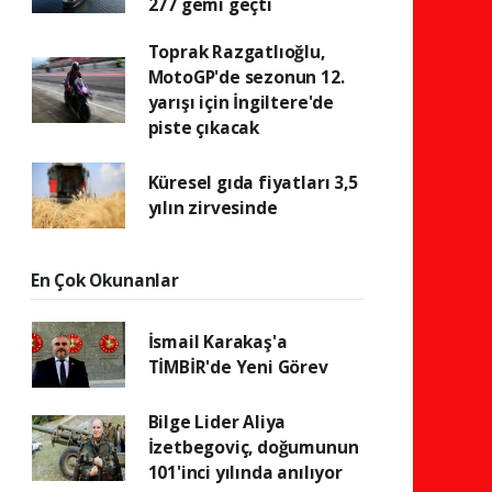
277 gemi geçti
Toprak Razgatlıoğlu,
MotoGP'de sezonun 12.
yarışı için İngiltere'de
piste çıkacak
Küresel gıda fiyatları 3,5
yılın zirvesinde
En Çok Okunanlar
İsmail Karakaş'a
TİMBİR'de Yeni Görev
Bilge Lider Aliya
İzetbegoviç, doğumunun
101'inci yılında anılıyor