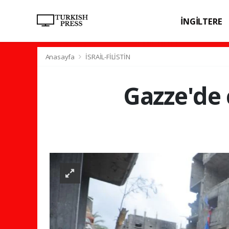
İNGİLTERE
SPOR
SAĞL
Anasayfa
İSRAİL-FİLİSTİN
Gazze'de 