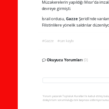
Müzakerelerin yapıldığı Mısır'da imza
devreye girmişti.
İsrail ordusu,
Gazze
Şeridi'nde varıla
Filistinlilere yönelik saldırılar düzenliy
#Gazze
#can kaybı
Okuyucu Yorumları
(0)
Yorum yazarak Topluluk Kuralları’nı kabul etmiş bulu
dolaylı tüm sorumluluğu tek başınıza üstleniyorsunu