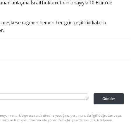
lanan anlaşma İsrail hükümetinin onayıyla 10 Ekim'de
n ateşkese rağmen hemen her gün çeşitli iddialarla
or.
Gönder
nuyor ve turkishpress.co.uk sitesine yaptığınız yorumunuzla ilgili doğrudan veya
z. Yazılan tüm yorumlardan site yönetimi hiçbir şekilde sorumlu tutulamaz.