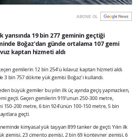
ABONE OL
lk yarısında 19 bin 277 geminin geçtiği
eminde Boğaz'dan günde ortalama 107 gemi
avuz kaptan hizmeti aldı
en gemilerin 12 bin 254'ü kılavuz kaptan hizmeti aldı.
e 3 bin 757 dökme yük gemisi Boğaz'ı kullandı.
eden büyük gemiler bu yılın ilk üç ayında geçiş yapmazken,
mi geçti. Geçen gemilerin 919’unun 250-300 metre,
ini 150-200 metre, 6 bin 924’ünün 100-150 metre, 5 bin
yıtlara geçti.
eminde kimyasal yük taşıyan 899 tanker de geçti. Yılın ilk
ük gemisi, 23 çimento gemisi, 2 bin 69 konteyner gemisi, 6