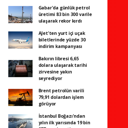
Gabar'da günlük petrol
üretimi 83 bin 300 varile
ulaşarak rekor kırdı
AJet'ten yurt içi uçak
biletlerinde yüzde 30
indirim kampanyası
Bakırın libresi 6,65
dolara ulaşarak tarihi
zirvesine yakın
seyrediyor
Brent petrolün varili
79,91 dolardan işlem
görüyor
İstanbul Boğazı'ndan
yılın ilk yarısında 19 bin