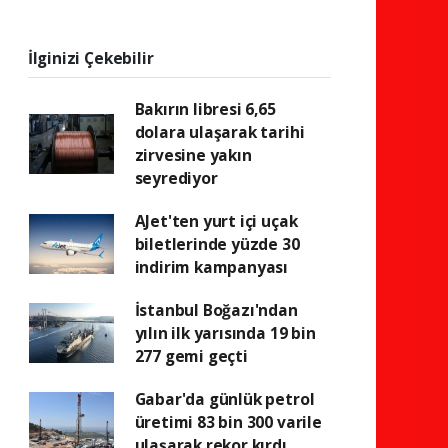
İlginizi Çekebilir
Bakırın libresi 6,65
dolara ulaşarak tarihi
zirvesine yakın
seyrediyor
AJet'ten yurt içi uçak
biletlerinde yüzde 30
indirim kampanyası
İstanbul Boğazı'ndan
yılın ilk yarısında 19 bin
277 gemi geçti
Gabar'da günlük petrol
üretimi 83 bin 300 varile
ulaşarak rekor kırdı