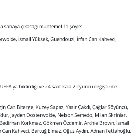
da sahaya çıkacağı muhtemel 11 şöyle:
rwolde, İsmail Yüksek, Guendouzi, İrfan Can Kahveci,
 UEFA'ya bildirdiği ve 24 saat kala 2 oyuncu değiştirme
in Can Biterge, Kuzey Sapaz, Yasir Çakdı, Çağlar Söyüncü,
ldür, Jayden Oosterwolde, Nelson Semedo, Milan Skriniar,
 Bedirhan Korkmaz, Gökmen Özdemir, Archie Brown, İsmail
n Can Kahveci, Bartuğ Elmaz, Oğuz Aydın, Adnan Fettahoğlu,