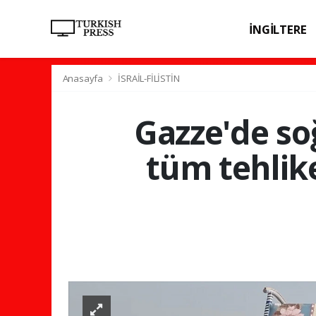
İNGİLTERE
SPOR
SAĞL
Anasayfa
İSRAİL-FİLİSTİN
Gazze'de soğ
tüm tehlik