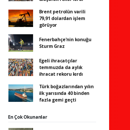
Brent petrolün varili
79,91 dolardan işlem
görüyor
Fenerbahçe'nin konuğu
Sturm Graz
Egeli ihracatçılar
temmuzda da aylık
ihracat rekoru kırdı
Türk boğazlarından yılın
ilk yarısında 40 binden
fazla gemi geçti
En Çok Okunanlar