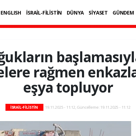
ENGLISH
İSRAİL-FİLİSTİN
DÜNYA
SİYASET
GÜNDEM
IK
TEKNOLOJİ
ukların başlamasıyla 
elere rağmen enkazla
eşya topluyor
19.11.2025 - 11:12, Güncelleme: 19.11.2025 - 11:12
İSRAİL-FİLİSTİN