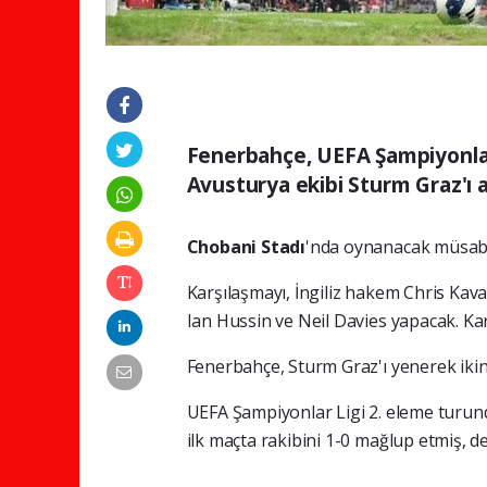
Fenerbahçe, UEFA Şampiyonlar 
Avusturya ekibi Sturm Graz'ı a
Chobani Stadı
'nda oynanacak müsaba
Karşılaşmayı, İngiliz hakem Chris Kav
Ian Hussin ve Neil Davies yapacak. K
Fenerbahçe, Sturm Graz'ı yenerek ikin
UEFA Şampiyonlar Ligi 2. eleme turun
ilk maçta rakibini 1-0 mağlup etmiş, d