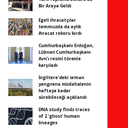
Bir Araya Geldi
Egeli ihracatçılar
temmuzda da aylık
ihracat rekoru kırdı
Cumhurbaşkanı Erdoğan,
Lübnan Cumhurbaşkanı
Avn'ı resmi törenle
karşıladı
İngiltere'deki orman
yangınına müdahalenin
haftaya kadar
sürebileceği açıklandı
DNA study finds traces
of 2 'ghost' human
lineages