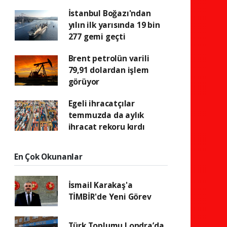
İstanbul Boğazı'ndan
yılın ilk yarısında 19 bin
277 gemi geçti
Brent petrolün varili
79,91 dolardan işlem
görüyor
Egeli ihracatçılar
temmuzda da aylık
ihracat rekoru kırdı
En Çok Okunanlar
İsmail Karakaş'a
TİMBİR'de Yeni Görev
Türk Toplumu Londra’da