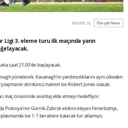
ABONE OL
Ligi 3. eleme turu ilk maçında yarın
ğırlayacak.
ka saat 21.00'de başlayacak.
anagh yönetecek. Kavanagh'ın yardımcılıklarını aynı ülkeden
arşılaşmanın dördüncü hakem ise Robert Jones olacak.
ci maç öncesinde avantaj elde etmeyi hedefliyor.
da Polonya'nın Gornik Zabrze ekibini eleyen Fenerbahçe,
eplasmanda ise 1-1 berabere kalarak tur atlamıştı.