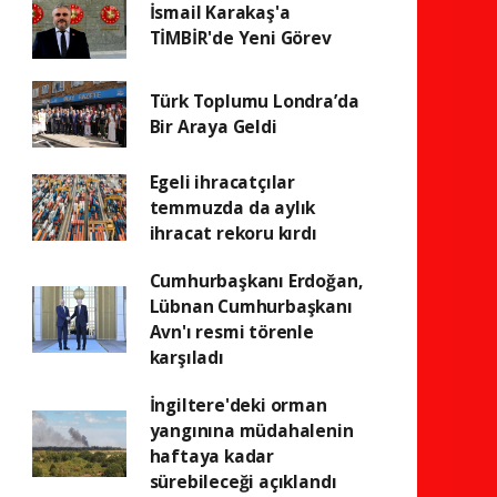
İsmail Karakaş'a
TİMBİR'de Yeni Görev
Türk Toplumu Londra’da
Bir Araya Geldi
Egeli ihracatçılar
temmuzda da aylık
ihracat rekoru kırdı
Cumhurbaşkanı Erdoğan,
Lübnan Cumhurbaşkanı
Avn'ı resmi törenle
karşıladı
İngiltere'deki orman
yangınına müdahalenin
haftaya kadar
sürebileceği açıklandı