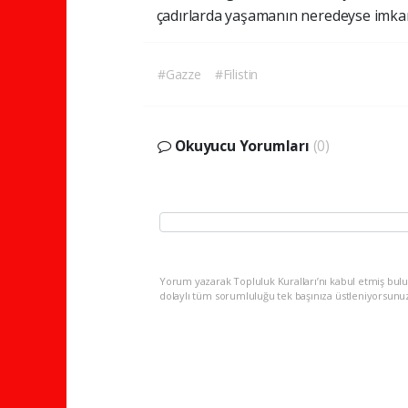
çadırlarda yaşamanın neredeyse imkans
#Gazze
#Filistin
Okuyucu Yorumları
(0)
Yorum yazarak Topluluk Kuralları’nı kabul etmiş bulu
dolaylı tüm sorumluluğu tek başınıza üstleniyorsunu