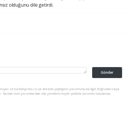
ız olduğunu dile getirdi.
Gönder
nuyor ve turkishpress.co.uk sitesine yaptığınız yorumunuzla ilgili doğrudan veya
z. Yazılan tüm yorumlardan site yönetimi hiçbir şekilde sorumlu tutulamaz.