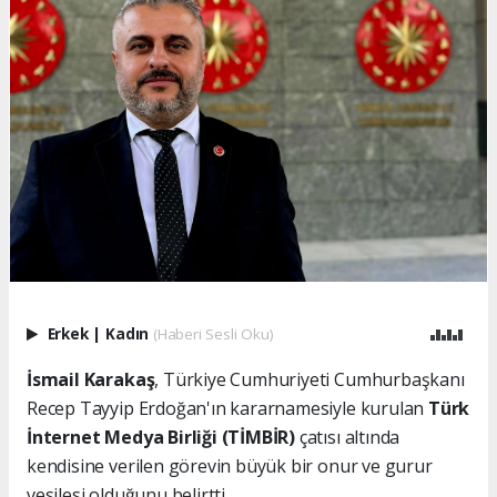
Erkek
|
Kadın
(Haberi Sesli Oku)
İsmail Karakaş
, Türkiye Cumhuriyeti Cumhurbaşkanı
Recep Tayyip Erdoğan'ın kararnamesiyle kurulan
Türk
İnternet Medya Birliği (TİMBİR)
çatısı altında
kendisine verilen görevin büyük bir onur ve gurur
vesilesi olduğunu belirtti.