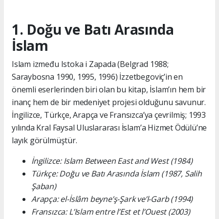
1. Doğu ve Batı Arasında
İslam
Islam između Istoka i Zapada (Belgrad 1988;
Saraybosna 1990, 1995, 1996) İzzetbegoviç’in en
önemli eserlerinden biri olan bu kitap, İslam’ın hem bir
inanç hem de bir medeniyet projesi olduğunu savunur.
İngilizce, Türkçe, Arapça ve Fransızca’ya çevrilmiş; 1993
yılında Kral Faysal Uluslararası İslam’a Hizmet Ödülü’ne
layık görülmüştür.
İngilizce: Islam Between East and West (1984)
Türkçe: Doğu ve Batı Arasında İslam (1987, Salih
Şaban)
Arapça: el-İslâm beyne’ş-Şark ve’l-Garb (1994)
Fransızca: L’Islam entre l’Est et l’Ouest (2003)