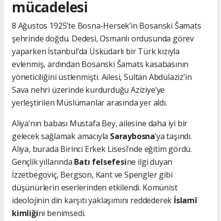
mücadelesi
8 Ağustos 1925’te Bosna-Hersek’in Bosanski Šamats
şehrinde doğdu. Dedesi, Osmanlı ordusunda görev
yaparken İstanbul’da Üsküdarlı bir Türk kızıyla
evlenmiş, ardından Bosanski Šamats kasabasının
yöneticiliğini üstlenmişti. Ailesi, Sultan Abdülaziz’in
Sava nehri üzerinde kurdurduğu Aziziye’ye
yerleştirilen Müslümanlar arasında yer aldı.
Aliya’nın babası Mustafa Bey, ailesine daha iyi bir
gelecek sağlamak amacıyla
Saraybosna
’ya taşındı.
Aliya, burada Birinci Erkek Lisesi’nde eğitim gördü.
Gençlik yıllarında
Batı felsefesi
ne ilgi duyan
İzzetbegoviç, Bergson, Kant ve Spengler gibi
düşünürlerin eserlerinden etkilendi. Komünist
ideolojinin din karşıtı yaklaşımını reddederek
İslamî
kimliği
ni benimsedi.