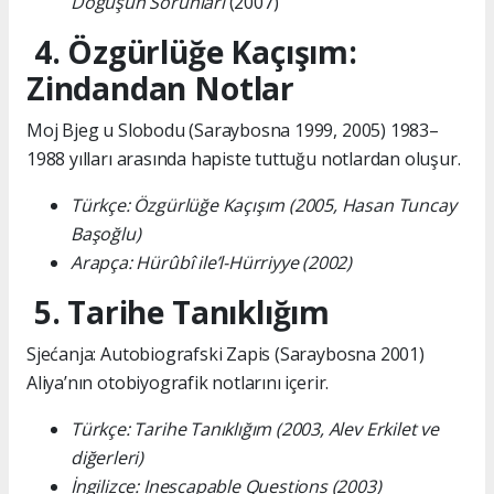
Doğuşun Sorunları
(2007)
4. Özgürlüğe Kaçışım:
Zindandan Notlar
Moj Bjeg u Slobodu (Saraybosna 1999, 2005) 1983–
1988 yılları arasında hapiste tuttuğu notlardan oluşur.
Türkçe: Özgürlüğe Kaçışım (2005, Hasan Tuncay
Başoğlu)
Arapça: Hürûbî ile’l-Hürriyye (2002)
5. Tarihe Tanıklığım
Sjećanja: Autobiografski Zapis (Saraybosna 2001)
Aliya’nın otobiyografik notlarını içerir.
Türkçe: Tarihe Tanıklığım (2003, Alev Erkilet ve
diğerleri)
İngilizce: Inescapable Questions (2003)