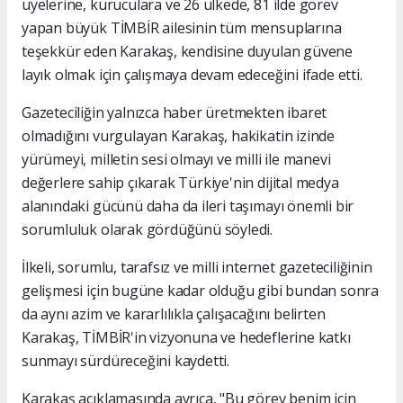
üyelerine, kuruculara ve 26 ülkede, 81 ilde görev
yapan büyük TİMBİR ailesinin tüm mensuplarına
teşekkür eden Karakaş, kendisine duyulan güvene
layık olmak için çalışmaya devam edeceğini ifade etti.
Gazeteciliğin yalnızca haber üretmekten ibaret
olmadığını vurgulayan Karakaş, hakikatin izinde
yürümeyi, milletin sesi olmayı ve milli ile manevi
değerlere sahip çıkarak Türkiye'nin dijital medya
alanındaki gücünü daha da ileri taşımayı önemli bir
sorumluluk olarak gördüğünü söyledi.
İlkeli, sorumlu, tarafsız ve milli internet gazeteciliğinin
gelişmesi için bugüne kadar olduğu gibi bundan sonra
da aynı azim ve kararlılıkla çalışacağını belirten
Karakaş, TİMBİR'in vizyonuna ve hedeflerine katkı
sunmayı sürdüreceğini kaydetti.
Karakaş açıklamasında ayrıca, "Bu görev benim için