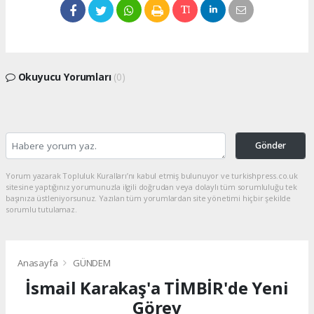
Okuyucu Yorumları
(0)
Gönder
Yorum yazarak Topluluk Kuralları’nı kabul etmiş bulunuyor ve turkishpress.co.uk
sitesine yaptığınız yorumunuzla ilgili doğrudan veya dolaylı tüm sorumluluğu tek
başınıza üstleniyorsunuz. Yazılan tüm yorumlardan site yönetimi hiçbir şekilde
sorumlu tutulamaz.
Anasayfa
GÜNDEM
İsmail Karakaş'a TİMBİR'de Yeni
Görev