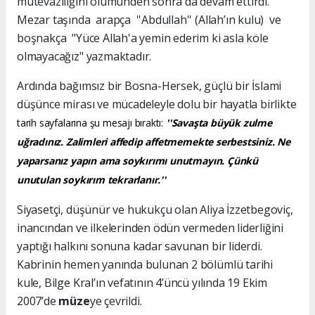
mütevazılığını ölümünden sonra da devam ettirdi.
Mezar taşında arapça ''Abdullah'' (Allah’ın kulu) ve
boşnakça "Yüce Allah'a yemin ederim ki asla köle
olmayacağız" yazmaktadır.
Ardında bağımsız bir Bosna-Hersek, güçlü bir İslami
düşünce mirası ve mücadeleyle dolu bir hayatla birlikte
tarih sayfalarına şu mesajı bıraktı:
''Savaşta büyük zulme
uğradınız. Zalimleri affedip affetmemekte serbestsiniz. Ne
yaparsanız yapın ama soykırımı unutmayın. Çünkü
unutulan soykırım tekrarlanır.''
Siyasetçi, düşünür ve hukukçu olan Aliya İzzetbegoviç,
inancından ve ilkelerinden ödün vermeden liderliğini
yaptığı halkını sonuna kadar savunan bir liderdi.
Kabrinin hemen yanında bulunan 2 bölümlü tarihi
kule, Bilge Kral’ın vefatının 4’üncü yılında 19 Ekim
2007’de
müze
ye çevrildi.