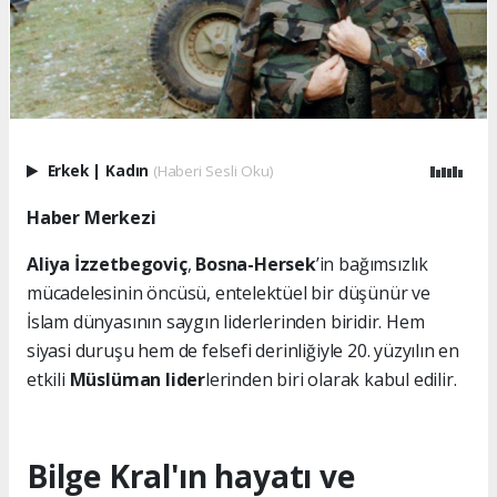
Erkek
|
Kadın
(Haberi Sesli Oku)
Haber Merkezi
Aliya İzzetbegoviç
,
Bosna-Hersek
’in bağımsızlık
mücadelesinin öncüsü, entelektüel bir düşünür ve
İslam dünyasının saygın liderlerinden biridir. Hem
siyasi duruşu hem de felsefi derinliğiyle 20. yüzyılın en
etkili
Müslüman lider
lerinden biri olarak kabul edilir.
Bilge Kral'ın hayatı ve