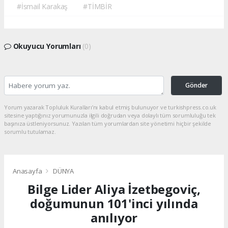
#İsmail Karakaş
#TİMBİR
Okuyucu Yorumları
(0)
Gönder
Yorum yazarak Topluluk Kuralları’nı kabul etmiş bulunuyor ve turkishpress.co.uk
sitesine yaptığınız yorumunuzla ilgili doğrudan veya dolaylı tüm sorumluluğu tek
başınıza üstleniyorsunuz. Yazılan tüm yorumlardan site yönetimi hiçbir şekilde
sorumlu tutulamaz.
Anasayfa
DÜNYA
Bilge Lider Aliya İzetbegoviç,
doğumunun 101'inci yılında
anılıyor