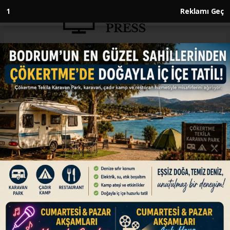
Anasayfa
GÜNDEM
Gezi Parkı soruşturması:
RTÜK'ten dönemin medya
kayıtları talep edildi
GÜNDEM
03.02.2025 - 18:53, Güncelleme: 03.02.2025 - 18:53
Gezi Parkı soruşturması kapsamında savcılık,
Radyo ve Televizyon Üst Kurulu'ndan (RTÜK) 27
Mayıs 2013'ten itibaren gerçekleşen olaylara
ilişkin o dönem yayınlanan medya kayıtlarının
gönderilmesini talep etti.