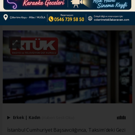
ABONE OL
Erkek
|
Kadın
(Haberi Sesli Oku)
İstanbul Cumhuriyet Başsavcılığınca, Taksim'deki Gezi