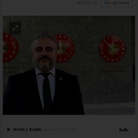
ABONE OL
Erkek
|
Kadın
(Haberi Sesli Oku)