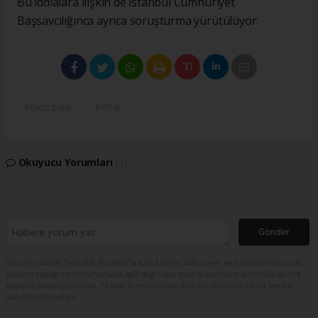
Bu iddialara ilişkin de İstanbul Cumhuriyet
Başsavcılığınca ayrıca soruşturma yürütülüyor.
#Gezi parkı
#Rtük
Okuyucu Yorumları
(0)
Gönder
Yorum yazarak Topluluk Kuralları’nı kabul etmiş bulunuyor ve turkishpress.co.uk
sitesine yaptığınız yorumunuzla ilgili doğrudan veya dolaylı tüm sorumluluğu tek
başınıza üstleniyorsunuz. Yazılan tüm yorumlardan site yönetimi hiçbir şekilde
sorumlu tutulamaz.