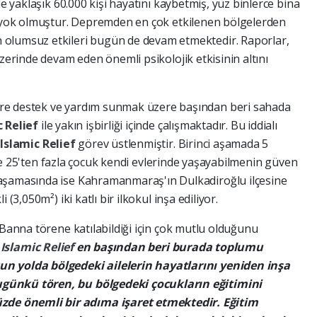
de yaklaşık 60.000 kişi hayatını kaybetmiş, yüz binlerce bina
rı yok olmuştur. Depremden en çok etkilenen bölgelerden
 olumsuz etkileri bugün de devam etmektedir. Raporlar,
üzerinde devam eden önemli psikolojik etkisinin altını
re destek ve yardım sunmak üzere başından beri sahada
c Relief
ile yakın işbirliği içinde çalışmaktadır. Bu iddialı
e
Islamic Relief
görev üstlenmiştir. Birinci aşamada 5
di ve 25'ten fazla çocuk kendi evlerinde yaşayabilmenin güven
aşamasında ise Kahramanmaraş'ın Dulkadiroğlu ilçesine
(3,050m²) iki katlı bir ilkokul inşa ediliyor.
-Banna törene katılabildiği için çok mutlu olduğunu
"
Islamic Relief
en başından beri burada toplumu
n yolda bölgedeki ailelerin hayatlarını yeniden inşa
günkü tören, bu bölgedeki çocukların eğitimini
e önemli bir adıma işaret etmektedir. Eğitim