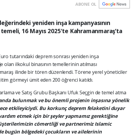
ABONE OL
 değerindeki yeniden inşa kampanyasının
n temeli, 16 Mayıs 2025'te Kahramanmaraş’ta
 Euro tutarındaki deprem sonrası yeniden inşa
 olan ilkokul binasının temellerinin atılması
raş ilinde bir tören düzenlendi. Törene yerel yöneticiler
ğitim görmeyi ümit eden 200 öğrenci katıldı.
arlama ve Satış Grubu Başkanı Ufuk Seçgin de temel atma
anda bulunmak ve bu önemli projenin inşasına yönelik
ece etkileyiciydi. Bu korkunç deprem felaketini duyar
ardım etmek için bir şeyler yapmamız gerektiğine
terilerimizin cömertliği ve partnerimiz Islamic
de bugün bölgedeki çocukların ve ailelerinin