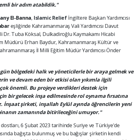
mli bir adım atabildik."
Hany El-Banna
,
Islamic Relief
İngiltere Başkan Yardımcısı
abar
eşliğinde Kahramanmaraş Vali Yardımcısı Davut
i Dr. Tuba Köksal, Dulkadiroğlu Kaymakamı Hicabi
tim Müdürü Erhan Baydur, Kahramanmaraş Kültür ve
ramanmaraş İl Milli Eğitim Müdür Yardımcısı Önder
gün bölgedeki halk ve yöneticilerle bir araya gelmek ve
in ve devam eden bir etkisi olan yıkımla ilgili
ok önemli. Bu projeye verdikleri destek için
çin bir gelecek inşa edilmesinde rol oynama fırsatına
İnşaat şirketi, inşallah Eylül ayında öğrencilerin yeni
 binanın zamanında bitirileceğini umuyor."
dostları, 6 Şubat 2023 tarihinde Suriye ve Türkiye'de
sında bağışta bulunmuş ve bu bağışlar şirketin kendi