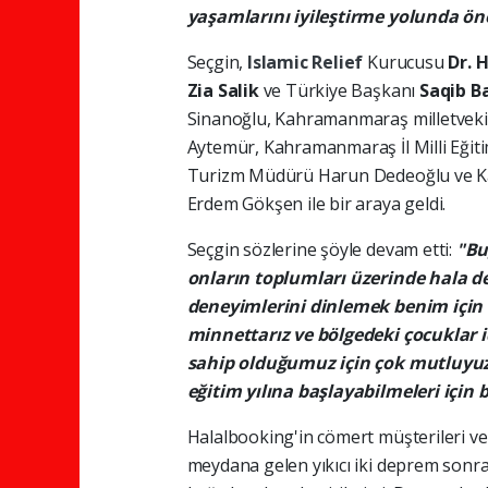
yaşamlarını iyileştirme yolunda öne
Seçgin,
Islamic Relief
Kurucusu
Dr. 
Zia Salik
ve Türkiye Başkanı
Saqib B
Sinanoğlu, Kahramanmaraş milletvekil
Aytemür, Kahramanmaraş İl Milli Eği
Turizm Müdürü Harun Dedeoğlu ve Kah
Erdem Gökşen ile bir araya geldi.
Seçgin sözlerine şöyle devam etti:
"Bu
onların toplumları üzerinde hala der
deneyimlerini dinlemek benim için ç
minnettarız ve bölgedeki çocuklar i
sahip olduğumuz için çok mutluyuz. 
eğitim yılına başlayabilmeleri için
Halalbooking'in cömert müşterileri ve 
meydana gelen yıkıcı iki deprem sonra