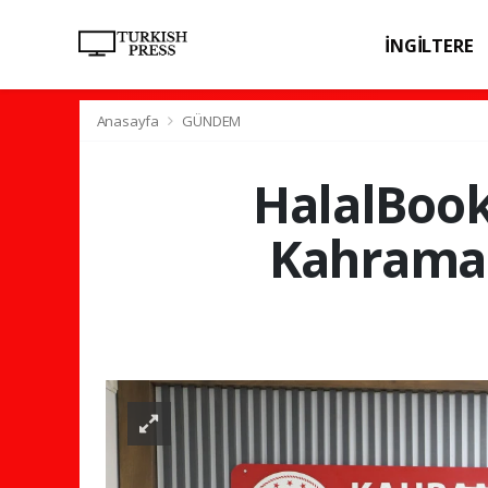
İNGİLTERE
SPOR
SAĞL
Anasayfa
GÜNDEM
HalalBooki
Kahraman