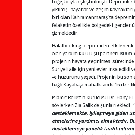
bağışlarıyla eşleştirilmişti. Depremler
yıkılmış, hayatlar ve geçim kaynakla
biri olan Kahramanmaraş'ta depremin
felaketin özellikle bölgedeki gençler 
çizmektedir.
Halalbooking, depremden etkilenenle
olan yardım kuruluşu partneri
Islami
projenin hayata geçirilmesi sürecind
Suriyeli aile için yeni evler inşa edil
ve huzurunu yaşadı. Projenin bu son 
bağlı Kayabaşı mahallesinde 16 derslikli 
Islamic Relief'in kurucusu Dr. Hany El
söylerken Zia Salik de şunları ekledi:
desteklemekte, iyileşmeye giden uzu
etmelerine yardımcı olmaktadır. Bu
desteklemeye yönelik taahhüdümüzd