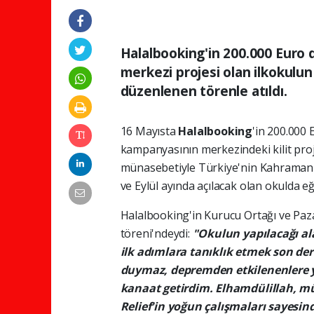
Halalbooking'in 200.000 Euro
merkezi projesi olan ilkokulu
düzenlenen törenle atıldı.
16 Mayısta
Halalbooking
'in 200.000
kampanyasının merkezindeki kilit proje
münasebetiyle Türkiye'nin Kahramanma
ve Eylül ayında açılacak olan okulda e
Halalbooking'in Kurucu Ortağı ve Paz
töreni'ndeydi:
"Okulun yapılacağı al
ilk adımlara tanıklık etmek son der
duymaz, depremden etkilenenlere y
kanaat getirdim. Elhamdülillah, müş
Relief'in yoğun çalışmaları sayesin