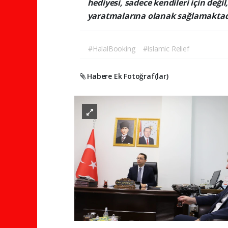
hediyesi, sadece kendileri için değil
yaratmalarına olanak sağlamaktad
#HalalBooking
#Islamic Relief
Habere Ek Fotoğraf(lar)