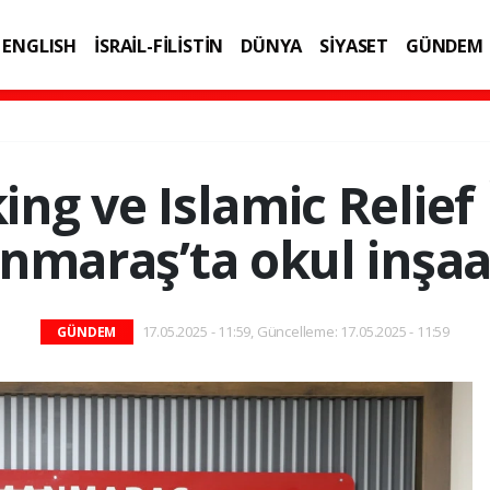
ENGLISH
İSRAİL-FİLİSTİN
DÜNYA
SİYASET
GÜNDEM
IK
TEKNOLOJİ
ng ve Islamic Relief İ
maraş’ta okul inşaat
17.05.2025 - 11:59, Güncelleme: 17.05.2025 - 11:59
GÜNDEM