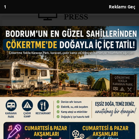
Anasayfa
EKONOMİ
Hamsi ihracatından 4 ayda 4,7
milyon dolar gelir
EKONOMİ
18.05.2025 - 17:33, Güncelleme: 18.05.2025 - 17:33
Türkiye'den ocak-nisan döneminde yapılan
hamsi ihracatı 4 milyon 738 bin 385 dolara
ulaştı.
ABONE OL