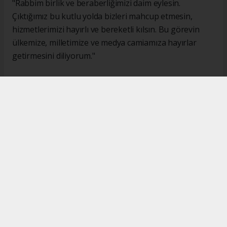
"Rabbim birlik ve beraberliğimizi daim eylesin.
Çıktığımız bu kutlu yolda bizleri mahcup etmesin,
hizmetlerimizi hayırlı ve bereketli kılsın. Bu görevin
ülkemize, milletimize ve medya camiamıza hayırlar
getirmesini diliyorum."
#İsmail Karakaş
#TİMBİR
Okuyucu Yorumları
(0)
Gönder
Yorum yazarak Topluluk Kuralları’nı kabul etmiş bulunuyor ve turkishpress.co.uk
sitesine yaptığınız yorumunuzla ilgili doğrudan veya dolaylı tüm sorumluluğu tek