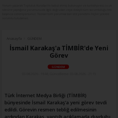
Yorum yazarak Topluluk Kuralları’nı kabul etmiş bulunuyor ve turkishpress.co.uk
sitesine yaptığınız yorumunuzla ilgili doğrudan veya dolaylı tüm sorumluluğu tek
başınıza üstleniyorsunuz. Yazılan tüm yorumlardan site yönetimi hiçbir şekilde
sorumlu tutulamaz.
Anasayfa
GÜNDEM
İsmail Karakaş'a TİMBİR'de Yeni
Görev
GÜNDEM
03.08.2026 - 19:48, Güncelleme: 03.08.2026 - 21:15
Türk İnternet Medya Birliği (TİMBİR)
bünyesinde İsmail Karakaş'a yeni görev tevdi
edildi. Görevin resmen tebliğ edilmesinin
ardından Karakaş, yaptığı açıklamada duyduğu