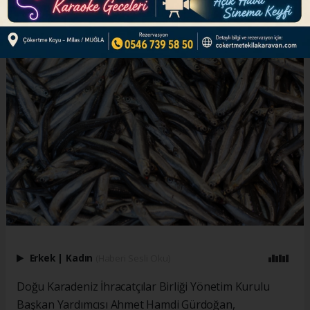
Erkek
|
Kadın
(Haberi Sesli Oku)
Doğu Karadeniz İhracatçılar Birliği Yönetim Kurulu
Başkan Yardımcısı Ahmet Hamdi Gürdoğan,