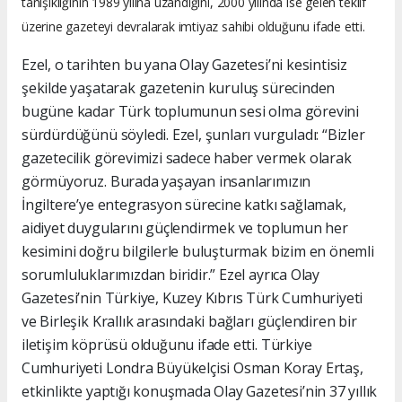
tanışıklığının 1989 yılına uzandığını, 2000 yılında ise gelen teklif
üzerine gazeteyi devralarak imtiyaz sahibi olduğunu ifade etti.
Ezel, o tarihten bu yana Olay Gazetesi’ni kesintisiz
şekilde yaşatarak gazetenin kuruluş sürecinden
bugüne kadar Türk toplumunun sesi olma görevini
sürdürdüğünü söyledi. Ezel, şunları vurguladı: “Bizler
gazetecilik görevimizi sadece haber vermek olarak
görmüyoruz. Burada yaşayan insanlarımızın
İngiltere’ye entegrasyon sürecine katkı sağlamak,
aidiyet duygularını güçlendirmek ve toplumun her
kesimini doğru bilgilerle buluşturmak bizim en önemli
sorumluluklarımızdan biridir.” Ezel ayrıca Olay
Gazetesi’nin Türkiye, Kuzey Kıbrıs Türk Cumhuriyeti
ve Birleşik Krallık arasındaki bağları güçlendiren bir
iletişim köprüsü olduğunu ifade etti. Türkiye
Cumhuriyeti Londra Büyükelçisi Osman Koray Ertaş,
etkinlikte yaptığı konuşmada Olay Gazetesi’nin 37 yıllık