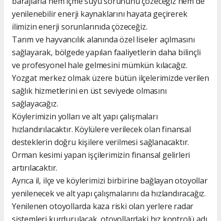
barajlarla hem içme suyu sorununu çözeceğiz hem de
yenilenebilir enerji kaynaklarını hayata geçirerek
ilimizin enerji sorunlarınıda çözeceğiz.
Tarım ve hayvancılık alanında özel liseler açılmasını
sağlayarak, bölgede yapılan faaliyetlerin daha bilinçli
ve profesyonel hale gelmesini mümkün kılacağız.
Yozgat merkez olmak üzere bütün ilçelerimizde verilen
sağlık hizmetlerini en üst seviyede olmasını
sağlayacağız.
Köylerimizin yolları ve alt yapı çalışmaları
hızlandırılacaktır. Köylülere verilecek olan finansal
desteklerin doğru kişilere verilmesi sağlanacaktır.
Orman kesimi yapan işçilerimizin finansal gelirleri
artırılacaktır.
Ayrıca il, ilçe ve köylerimizi birbirine bağlayan otoyollar
yenilenecek ve alt yapı çalışmalarını da hızlandıracağız.
Yenilenen otoyollarda kaza riski olan yerlere radar
sistemleri kurdurulacak, otoyollardaki hız kontrolü adı