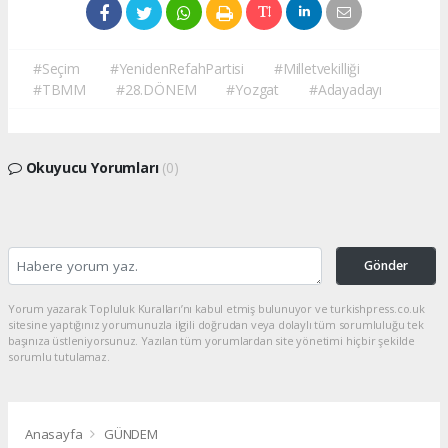
#Seçim
#YenidenRefahPartisi
#Milletvekilliği
#TBMM
#28.DÖNEM
#Yozgat
#Adayadayı
Okuyucu Yorumları
(0)
Gönder
Yorum yazarak Topluluk Kuralları’nı kabul etmiş bulunuyor ve turkishpress.co.uk
sitesine yaptığınız yorumunuzla ilgili doğrudan veya dolaylı tüm sorumluluğu tek
başınıza üstleniyorsunuz. Yazılan tüm yorumlardan site yönetimi hiçbir şekilde
sorumlu tutulamaz.
Anasayfa
GÜNDEM