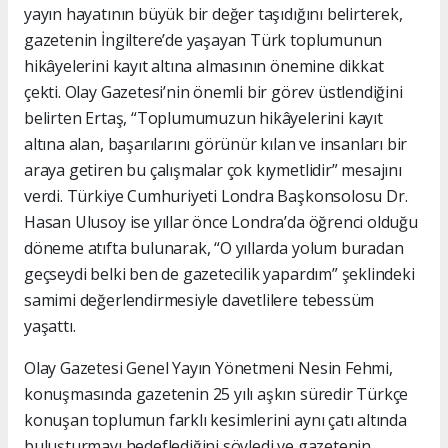
yayın hayatının büyük bir değer taşıdığını belirterek,
gazetenin İngiltere’de yaşayan Türk toplumunun
hikâyelerini kayıt altına almasının önemine dikkat
çekti. Olay Gazetesi’nin önemli bir görev üstlendiğini
belirten Ertaş, “Toplumumuzun hikâyelerini kayıt
altına alan, başarılarını görünür kılan ve insanları bir
araya getiren bu çalışmalar çok kıymetlidir” mesajını
verdi. Türkiye Cumhuriyeti Londra Başkonsolosu Dr.
Hasan Ulusoy ise yıllar önce Londra’da öğrenci olduğu
döneme atıfta bulunarak, “O yıllarda yolum buradan
geçseydi belki ben de gazetecilik yapardım” şeklindeki
samimi değerlendirmesiyle davetlilere tebessüm
yaşattı.
Olay Gazetesi Genel Yayın Yönetmeni Nesin Fehmi,
konuşmasında gazetenin 25 yılı aşkın süredir Türkçe
konuşan toplumun farklı kesimlerini aynı çatı altında
buluşturmayı hedeflediğini söyledi ve gazetenin