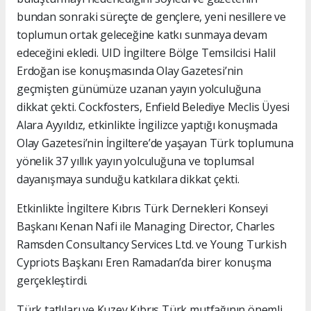
bundan sonraki süreçte de gençlere, yeni nesillere ve
toplumun ortak geleceğine katkı sunmaya devam
edeceğini ekledi. UID İngiltere Bölge Temsilcisi Halil
Erdoğan ise konuşmasında Olay Gazetesi’nin
geçmişten günümüze uzanan yayın yolculuğuna
dikkat çekti. Cockfosters, Enfield Belediye Meclis Üyesi
Alara Ayyıldız, etkinlikte İngilizce yaptığı konuşmada
Olay Gazetesi’nin İngiltere’de yaşayan Türk toplumuna
yönelik 37 yıllık yayın yolculuğuna ve toplumsal
dayanışmaya sunduğu katkılara dikkat çekti.
Etkinlikte İngiltere Kıbrıs Türk Dernekleri Konseyi
Başkanı Kenan Nafi ile Managing Director, Charles
Ramsden Consultancy Services Ltd. ve Young Turkish
Cypriots Başkanı Eren Ramadan’da birer konuşma
gerçekleştirdi.
Türk tatlıları ve Kuzey Kıbrıs Türk mutfağının önemli