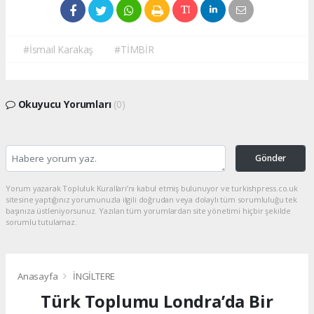
#İsmail Karakaş
#TİMBİR
Okuyucu Yorumları
(0)
Gönder
Yorum yazarak Topluluk Kuralları’nı kabul etmiş bulunuyor ve turkishpress.co.uk
sitesine yaptığınız yorumunuzla ilgili doğrudan veya dolaylı tüm sorumluluğu tek
başınıza üstleniyorsunuz. Yazılan tüm yorumlardan site yönetimi hiçbir şekilde
sorumlu tutulamaz.
Anasayfa
İNGİLTERE
Türk Toplumu Londra’da Bir