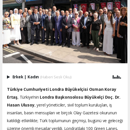
Erkek
|
Kadın
(Haberi Sesli Oku)
Türkiye Cumhuriyeti Londra Büyükelçisi Osman Koray
Ertaş
, Türkiye’nin
Londra Başkonsolosu Büyükelçi Doç. Dr.
Hasan Ulusoy
, yerel yöneticiler, sivil toplum kuruluşları, iş
insanları, basın mensupları ve birçok Olay Gazetesi okurunun
katıldığı etkinlikte; Türk toplumunun geçmişi, bugünü ve geleceği
üzerine önemli mesajlar verildi. Londra’daki 100 Green Lanes,