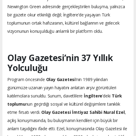
Newington Green adresinde gerçekleştirilen buluşma, yalnızca
bir gazete okur etkinliği değil; İngiltere’de yaşayan Türk
toplumunun ortak hafızasının, kültürel bağlarının ve gelecek
vizyonunun konuşulduğu anlamlı bir platform oldu.
Olay Gazetesi’nin 37 Yıllık
Yolculuğu
Program öncesinde
Olay Gazetesi
’nin 1989 yılından
günümüze uzanan yayın hayatını anlatan arşiv görüntüleri
katılımcılara sunuldu. Sunum, davetlilere
İngiltere
’deki
Türk
toplumu
nun geçirdiği sosyal ve kültürel değişimlere tanıklık
etme fırsatı verdi.
Olay Gazetesi İmtiyaz Sahibi Nural Ezel
,
açılış konuşmasında, bu buluşmanın kendileri için büyük bir
anlam taşıdığını ifade etti. Ezel, konuşmasında Olay Gazetesi ile