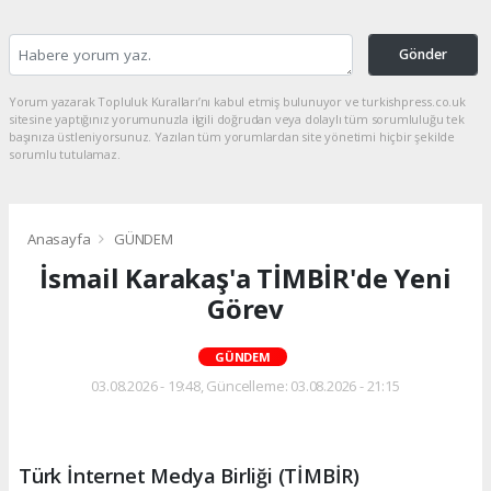
Gönder
Yorum yazarak Topluluk Kuralları’nı kabul etmiş bulunuyor ve turkishpress.co.uk
sitesine yaptığınız yorumunuzla ilgili doğrudan veya dolaylı tüm sorumluluğu tek
başınıza üstleniyorsunuz. Yazılan tüm yorumlardan site yönetimi hiçbir şekilde
sorumlu tutulamaz.
Anasayfa
GÜNDEM
İsmail Karakaş'a TİMBİR'de Yeni
Görev
GÜNDEM
03.08.2026 - 19:48, Güncelleme: 03.08.2026 - 21:15
Türk İnternet Medya Birliği (TİMBİR)