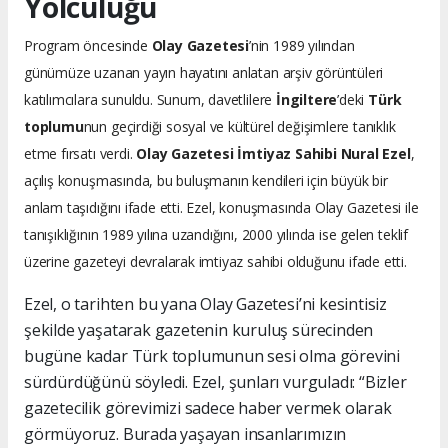
Yolculuğu
Program öncesinde
Olay Gazetesi
’nin 1989 yılından
günümüze uzanan yayın hayatını anlatan arşiv görüntüleri
katılımcılara sunuldu. Sunum, davetlilere
İngiltere
’deki
Türk
toplumu
nun geçirdiği sosyal ve kültürel değişimlere tanıklık
etme fırsatı verdi.
Olay Gazetesi İmtiyaz Sahibi Nural Ezel
,
açılış konuşmasında, bu buluşmanın kendileri için büyük bir
anlam taşıdığını ifade etti. Ezel, konuşmasında Olay Gazetesi ile
tanışıklığının 1989 yılına uzandığını, 2000 yılında ise gelen teklif
üzerine gazeteyi devralarak imtiyaz sahibi olduğunu ifade etti.
Ezel, o tarihten bu yana Olay Gazetesi’ni kesintisiz
şekilde yaşatarak gazetenin kuruluş sürecinden
bugüne kadar Türk toplumunun sesi olma görevini
sürdürdüğünü söyledi. Ezel, şunları vurguladı: “Bizler
gazetecilik görevimizi sadece haber vermek olarak
görmüyoruz. Burada yaşayan insanlarımızın