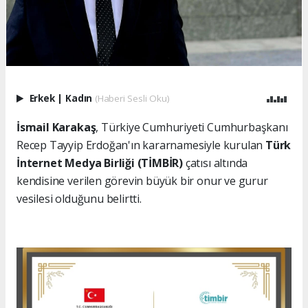
Erkek
|
Kadın
(Haberi Sesli Oku)
İsmail Karakaş
, Türkiye Cumhuriyeti Cumhurbaşkanı
Recep Tayyip Erdoğan'ın kararnamesiyle kurulan
Türk
İnternet Medya Birliği (TİMBİR)
çatısı altında
kendisine verilen görevin büyük bir onur ve gurur
vesilesi olduğunu belirtti.