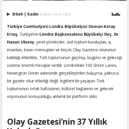
Erkek
|
Kadın
(Haberi Sesli Oku)
Türkiye Cumhuriyeti Londra Büyükelçisi Osman Koray
Ertaş
, Türkiye’nin
Londra Başkonsolosu Büyükelçi Doç. Dr.
Hasan Ulusoy
, yerel yöneticiler, sivil toplum kuruluşları, iş
insanları, basın mensupları ve birçok Olay Gazetesi okurunun
katıldığı etkinlikte; Türk toplumunun geçmişi, bugünü ve geleceği
üzerine önemli mesajlar verildi. Londra’daki 100 Green Lanes,
Newington Green adresinde gerçekleştirilen buluşma, yalnızca
bir gazete okur etkinliği değil; İngiltere’de yaşayan Türk
toplumunun ortak hafızasının, kültürel bağlarının ve gelecek
vizyonunun konuşulduğu anlamlı bir platform oldu.
Olay Gazetesi’nin 37 Yıllık