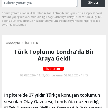
Gönder
Yorum yazarak Topluluk Kuralları’nı kabul etmiş bulunuyor ve turkishpress.co.uk
sitesine yaptığınız yorumunuzla ilgili doğrudan veya dolaylı tüm sorumluluğu tek
başınıza üstleniyorsunuz. Yazılan tüm yorumlardan site yönetimi hiçbir şekilde
sorumlu tutulamaz.
Anasayfa
İNGİLTERE
Türk Toplumu Londra’da Bir
Araya Geldi
İNGİLTERE
03.08.2026 - 11:45, Güncelleme: 03.08.2026 - 11:45
İngiltere’de 37 yıldır Türkçe konuşan toplumun
sesi olan Olay Gazetesi, Londra’da düzenlediği