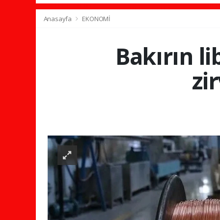
Anasayfa
EKONOMİ
Bakırın li
zi