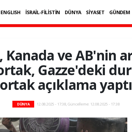
ENGLISH
İSRAİL-FİLİSTİN
DÜNYA
SİYASET
GÜNDEM
IK
TEKNOLOJİ
e, Kanada ve AB'nin a
ortak, Gazze'deki dur
ortak açıklama yapt
12.08.2025 - 17:38, Güncelleme: 12.08.2025 - 17:38
DÜNYA