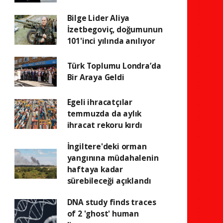
Bilge Lider Aliya
İzetbegoviç, doğumunun
101'inci yılında anılıyor
Türk Toplumu Londra’da
Bir Araya Geldi
Egeli ihracatçılar
temmuzda da aylık
ihracat rekoru kırdı
İngiltere'deki orman
yangınına müdahalenin
haftaya kadar
sürebileceği açıklandı
DNA study finds traces
of 2 'ghost' human