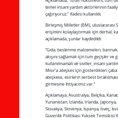
Açıklamada, "İsrail hükümetini, tüm ul
temel insani yardım aktörlerinin faal
çağırıyoruz." ifadesi kullanıldı.
Birleşmiş Milletler (BM), uluslararası 
erişimini kolaylaştırmak için derhal, k
açıklamada, şunlar kaydedildi:
"Gıda, beslenme malzemeleri, barınak, 
akışını sağlamak için tüm geçişler ve 
kullanılmamalı ve siviller, insani yardı
Mısır'a ateşkes için gösterdikleri çaba
ateşkese, esirlerin serbest bırakılmas
girmesine ihtiyacımız var."
Açıklamaya, Avustralya, Belçika, Kanad
Yunanistan, İzlanda, İrlanda, Japonya
Slovakya, Slovenya, İspanya, İsveç, İsv
Güvenlik Politikası Yüksek Temsilcis