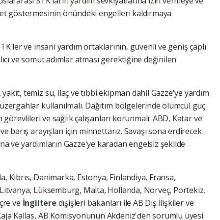
uslararası STK'ların yardım sevkiyatlarına izin vermeye ve
iyet göstermesinin önündeki engelleri kaldırmaya
STK'ler ve insani yardım ortaklarının, güvenli ve geniş çaplı
alıcı ve somut adımlar atması gerektiğine değinilen
yakıt, temiz su, ilaç ve tıbbi ekipman dahil Gazze'ye yardım
güzergahlar kullanılmalı. Dağıtım bölgelerinde ölümcül güç
m görevlileri ve sağlık çalışanları korunmalı. ABD, Katar ve
 ve barış arayışları için minnettarız. Savaşı sona erdirecek
ına ve yardımların Gazze'ye karadan engelsiz şekilde
a, Kıbrıs, Danimarka, Estonya, Finlandiya, Fransa,
, Litvanya, Lüksemburg, Malta, Hollanda, Norveç, Portekiz,
içre ve
İngiltere
dışişleri bakanları ile AB Dış İlişkiler ve
i Kaja Kallas, AB Komisyonunun Akdeniz'den sorumlu üyesi