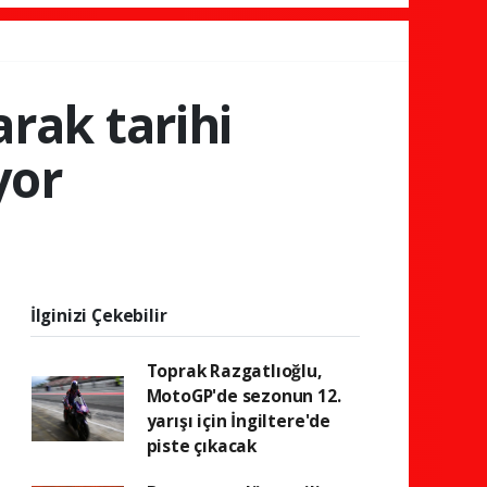
arak tarihi
yor
İlginizi Çekebilir
Toprak Razgatlıoğlu,
MotoGP'de sezonun 12.
yarışı için İngiltere'de
piste çıkacak