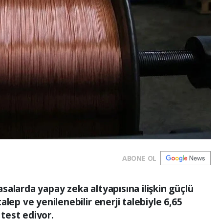
ABONE OL
yasalarda yapay zeka altyapısına ilişkin güçlü
lep ve yenilenebilir enerji talebiyle 6,65
 test ediyor.