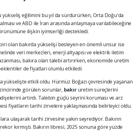
lü yükseliş eğilimini bu yıl da sürdürürken, Orta Doğu'da
alması ve ABD ile İran arasında anlaşmaya varılabileceğine
rünümüne ilişkin iyimserliği destekledi.
biri olan bakırda yükselişi besleyen en önemli unsur ise
linde veri merkezleri, enerji altyapısı ve elektrik iletim
kazanması, bakıra olan talebi artırırken, ekonomide üretim
klentiler de fiyatları olumlu etkiledi.
 da yükselişte etkili oldu. Hürmüz Boğazı çevresinde yaşanan
 zincirinde görülen sorunlar,
bakır
üretim süreçlerini
işelerini artırdı. Talebin güçlü seyrini koruması ve arz
esi fiyatların tarihi zirvelere yaklaşmasında belirleyici oldu.
olara ulaşarak tarihi zirvesine yakın seyrediyor. Bakırın
 rekor kırmıştı. Bakırın libresi, 2025 sonuna göre yüzde