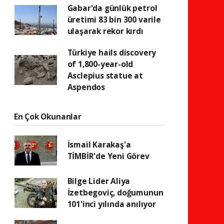
Gabar'da günlük petrol
üretimi 83 bin 300 varile
ulaşarak rekor kırdı
Türkiye hails discovery
of 1,800-year-old
Asclepius statue at
Aspendos
En Çok Okunanlar
İsmail Karakaş'a
TİMBİR'de Yeni Görev
Bilge Lider Aliya
İzetbegoviç, doğumunun
101'inci yılında anılıyor