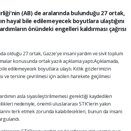
rliği'nin (AB) de aralarında bulunduğu 27 ortak,
ın hayal bile edilemeyecek boyutlara ulaştığını
yardımların önündeki engelleri kaldırması çağrısı
nda olduğu 27 ortak, Gazze'ye insani yardım ve sivil toplum
tlamalar konusunda ortak yazılı açıklama yaptı.Açıklamada,
ile edilemeyecek boyutlara ulaştı. Kıtlık gözlerimizin
 ve tersine çevrilmesi için acilen harekete geçilmesi
rdımın asla siyasileştirilmemesi gerektiği kaydedilen
lilikleri nedeniyle, önemli uluslararası STK'lerin yakın
klarını terk etmek zorunda kalabilecekleri, bunun da insani
urgulandı.