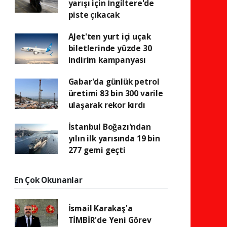
yarışı için İngiltere'de
piste çıkacak
AJet'ten yurt içi uçak
biletlerinde yüzde 30
indirim kampanyası
Gabar'da günlük petrol
üretimi 83 bin 300 varile
ulaşarak rekor kırdı
İstanbul Boğazı'ndan
yılın ilk yarısında 19 bin
277 gemi geçti
En Çok Okunanlar
İsmail Karakaş'a
TİMBİR'de Yeni Görev