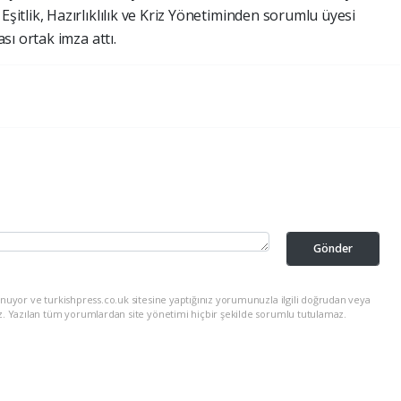
tlik, Hazırlıklılık ve Kriz Yönetiminden sorumlu üyesi
ı ortak imza attı.
Gönder
nuyor ve turkishpress.co.uk sitesine yaptığınız yorumunuzla ilgili doğrudan veya
z. Yazılan tüm yorumlardan site yönetimi hiçbir şekilde sorumlu tutulamaz.