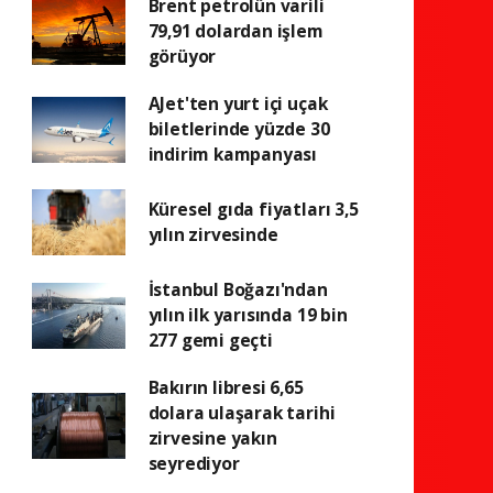
Brent petrolün varili
79,91 dolardan işlem
görüyor
AJet'ten yurt içi uçak
biletlerinde yüzde 30
indirim kampanyası
Küresel gıda fiyatları 3,5
yılın zirvesinde
İstanbul Boğazı'ndan
yılın ilk yarısında 19 bin
277 gemi geçti
Bakırın libresi 6,65
dolara ulaşarak tarihi
zirvesine yakın
seyrediyor