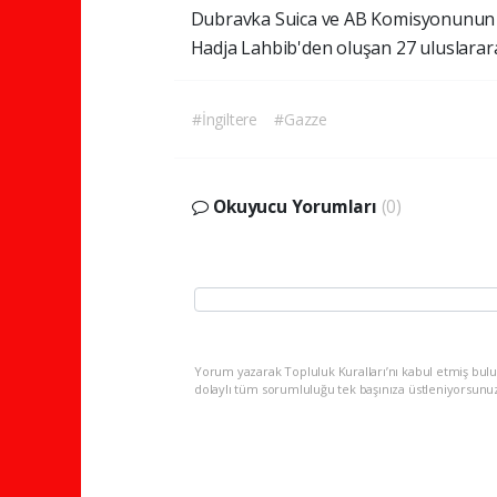
Dubravka Suica ve AB Komisyonunun Eşi
Hadja Lahbib'den oluşan 27 uluslararas
#İngiltere
#Gazze
Okuyucu Yorumları
(0)
Yorum yazarak Topluluk Kuralları’nı kabul etmiş bulu
dolaylı tüm sorumluluğu tek başınıza üstleniyorsunu