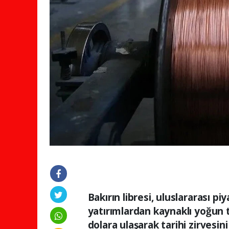
Bakırın libresi, uluslararası pi
yatırımlardan kaynaklı yoğun ta
dolara ulaşarak tarihi zirvesini