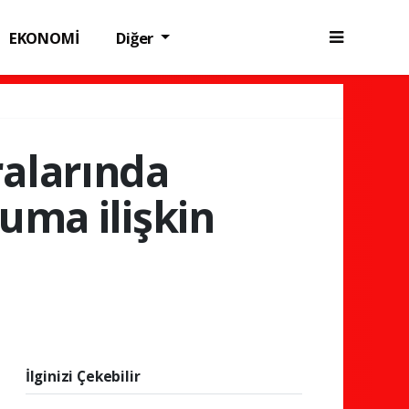
EKONOMİ
Diğer
ralarında
uma ilişkin
ı
İlginizi Çekebilir