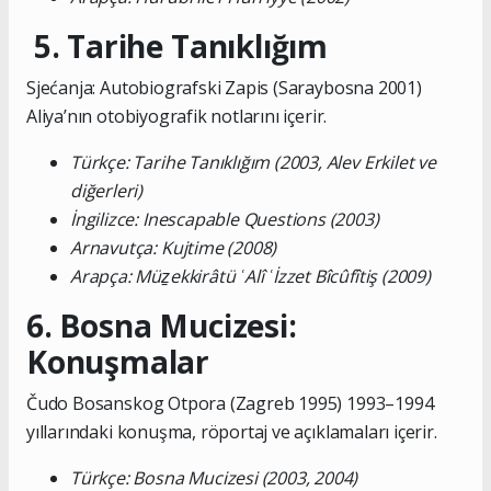
5. Tarihe Tanıklığım
Sjećanja: Autobiografski Zapis (Saraybosna 2001)
Aliya’nın otobiyografik notlarını içerir.
Türkçe: Tarihe Tanıklığım (2003, Alev Erkilet ve
diğerleri)
İngilizce: Inescapable Questions (2003)
Arnavutça: Kujtime (2008)
Arapça: Müẕekkirâtü ʿAlî ʿİzzet Bîcûfîtiş (2009)
6. Bosna Mucizesi:
Konuşmalar
Čudo Bosanskog Otpora (Zagreb 1995) 1993–1994
yıllarındaki konuşma, röportaj ve açıklamaları içerir.
Türkçe: Bosna Mucizesi (2003, 2004)