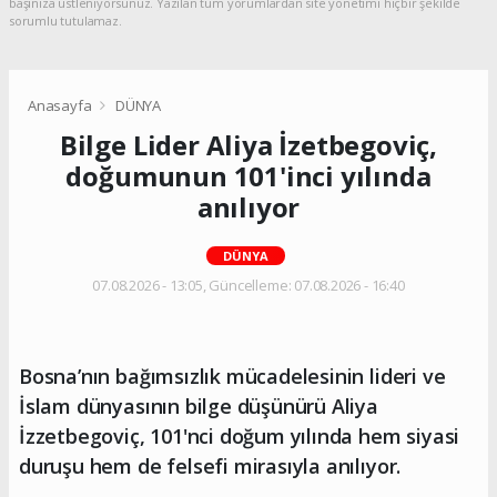
başınıza üstleniyorsunuz. Yazılan tüm yorumlardan site yönetimi hiçbir şekilde
sorumlu tutulamaz.
Anasayfa
DÜNYA
Bilge Lider Aliya İzetbegoviç,
doğumunun 101'inci yılında
anılıyor
DÜNYA
07.08.2026 - 13:05, Güncelleme: 07.08.2026 - 16:40
Bosna’nın bağımsızlık mücadelesinin lideri ve
İslam dünyasının bilge düşünürü Aliya
İzzetbegoviç, 101'nci doğum yılında hem siyasi
duruşu hem de felsefi mirasıyla anılıyor.