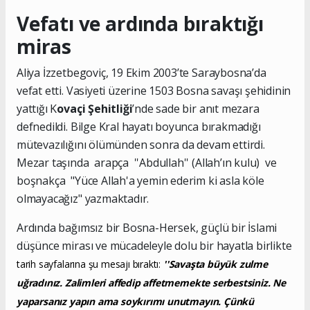
Vefatı ve ardında bıraktığı
miras
Aliya İzzetbegoviç, 19 Ekim 2003’te Saraybosna’da
vefat etti. Vasiyeti üzerine 1503 Bosna savaşı şehidinin
yattığı K
ovaçi Şehitliği
’nde sade bir anıt mezara
defnedildi. Bilge Kral hayatı boyunca bırakmadığı
mütevazılığını ölümünden sonra da devam ettirdi.
Mezar taşında arapça ''Abdullah'' (Allah’ın kulu) ve
boşnakça "Yüce Allah'a yemin ederim ki asla köle
olmayacağız" yazmaktadır.
Ardında bağımsız bir Bosna-Hersek, güçlü bir İslami
düşünce mirası ve mücadeleyle dolu bir hayatla birlikte
tarih sayfalarına şu mesajı bıraktı:
''Savaşta büyük zulme
uğradınız. Zalimleri affedip affetmemekte serbestsiniz. Ne
yaparsanız yapın ama soykırımı unutmayın. Çünkü