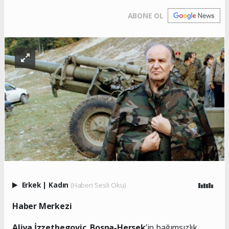
ABONE OL
Erkek
|
Kadın
(Haberi Sesli Oku)
Haber Merkezi
Aliya İzzetbegoviç
,
Bosna-Hersek
’in bağımsızlık