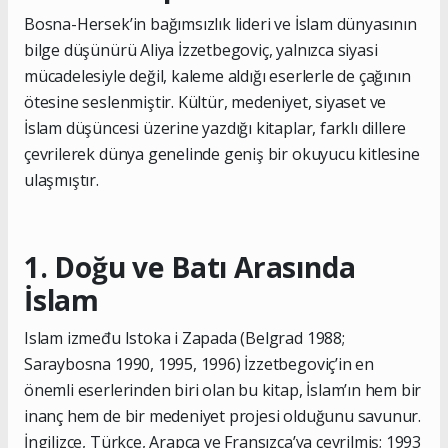
Bosna-Hersek’in bağımsızlık lideri ve İslam dünyasının
bilge düşünürü Aliya İzzetbegoviç, yalnızca siyasi
mücadelesiyle değil, kaleme aldığı eserlerle de çağının
ötesine seslenmiştir. Kültür, medeniyet, siyaset ve
İslam düşüncesi üzerine yazdığı kitaplar, farklı dillere
çevrilerek dünya genelinde geniş bir okuyucu kitlesine
ulaşmıştır.
1. Doğu ve Batı Arasında
İslam
Islam između Istoka i Zapada (Belgrad 1988;
Saraybosna 1990, 1995, 1996) İzzetbegoviç’in en
önemli eserlerinden biri olan bu kitap, İslam’ın hem bir
inanç hem de bir medeniyet projesi olduğunu savunur.
İngilizce, Türkçe, Arapça ve Fransızca’ya çevrilmiş; 1993