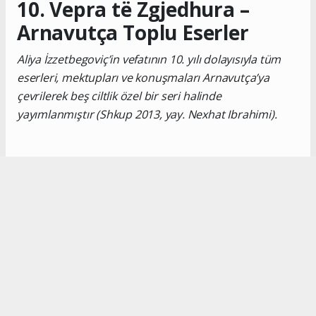
10. Vepra të Zgjedhura –
Arnavutça Toplu Eserler
Aliya İzzetbegoviç’in vefatının 10. yılı dolayısıyla tüm
eserleri, mektupları ve konuşmaları Arnavutça’ya
çevrilerek beş ciltlik özel bir seri halinde
yayımlanmıştır (Shkup 2013, yay. Nexhat Ibrahimi).
Okuyucu Yorumları
(0)
Gönder