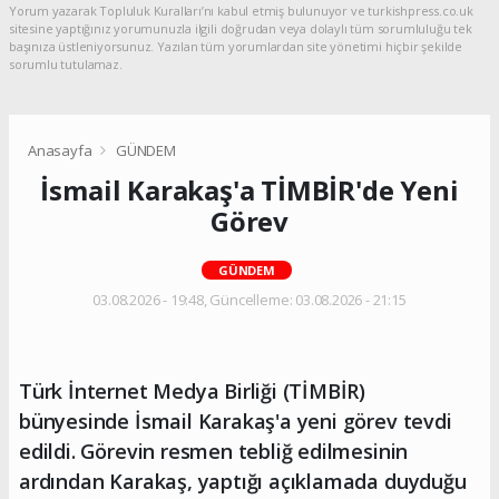
Yorum yazarak Topluluk Kuralları’nı kabul etmiş bulunuyor ve turkishpress.co.uk
sitesine yaptığınız yorumunuzla ilgili doğrudan veya dolaylı tüm sorumluluğu tek
başınıza üstleniyorsunuz. Yazılan tüm yorumlardan site yönetimi hiçbir şekilde
sorumlu tutulamaz.
Anasayfa
GÜNDEM
İsmail Karakaş'a TİMBİR'de Yeni
Görev
GÜNDEM
03.08.2026 - 19:48, Güncelleme: 03.08.2026 - 21:15
Türk İnternet Medya Birliği (TİMBİR)
bünyesinde İsmail Karakaş'a yeni görev tevdi
edildi. Görevin resmen tebliğ edilmesinin
ardından Karakaş, yaptığı açıklamada duyduğu