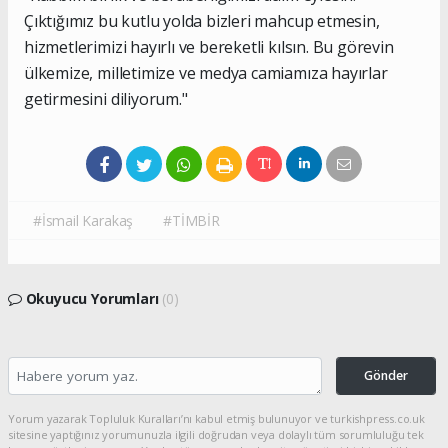
Çıktığımız bu kutlu yolda bizleri mahcup etmesin,
hizmetlerimizi hayırlı ve bereketli kılsın. Bu görevin
ülkemize, milletimize ve medya camiamıza hayırlar
getirmesini diliyorum."
#İsmail Karakaş
#TİMBİR
Okuyucu Yorumları
(0)
Gönder
Yorum yazarak Topluluk Kuralları’nı kabul etmiş bulunuyor ve turkishpress.co.uk
sitesine yaptığınız yorumunuzla ilgili doğrudan veya dolaylı tüm sorumluluğu tek