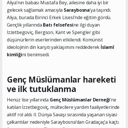
Aliya’nın babası Mustafa Bey, ailesine daha iyi bir
gelecek sağlamak amacıyla
Saraybosna
’ya taşındı.
Aliya, burada Birinci Erkek Lisesi’nde eğitim gördü.
Gençlik yıllarında
Batı felsefesi
ne ilgi duyan
İzzetbegoviç, Bergson, Kant ve Spengler gibi
düşünürlerin eserlerinden etkilendi. Komünist
ideolojinin din karşıtı yaklaşımını reddederek
İslamî
kimliği
ni benimsedi.
Genç Müslümanlar hareketi
ve ilk tutuklanma
Henüz lise yıllarında
Genç Müslümanlar Derneği
’ne
katılan İzzetbegoviç, mültecilere yardım faaliyetlerinde
aktif rol aldı. II. Dünya Savaşı sırasında yaşanan siyasi
çalkantılar nedeniyle Saraybosna’dan Gradaçaç’a kaçtı.