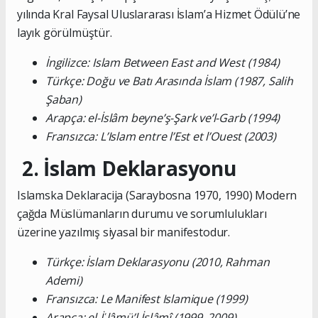
yılında Kral Faysal Uluslararası İslam’a Hizmet Ödülü’ne
layık görülmüştür.
İngilizce: Islam Between East and West (1984)
Türkçe: Doğu ve Batı Arasında İslam (1987, Salih
Şaban)
Arapça: el-İslâm beyne’ş-Şark ve’l-Garb (1994)
Fransızca: L’Islam entre l’Est et l’Ouest (2003)
2. İslam Deklarasyonu
Islamska Deklaracija (Saraybosna 1970, 1990) Modern
çağda Müslümanların durumu ve sorumlulukları
üzerine yazılmış siyasal bir manifestodur.
Türkçe: İslam Deklarasyonu (2010, Rahman
Ademi)
Fransızca: Le Manifest Islamique (1999)
Arapça: el-İʿlâmü’l-İslâmî (1999, 2009)