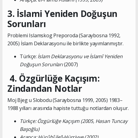
3. İslami Yeniden Doğuşun
Sorunları
Problemi Islamskog Preporoda (Saraybosna 1992,
2005) İslam Deklarasyonu ile birlikte yayımlanmıştır.
Türkçe:
İslam Deklarasyonu ve İslamî Yeniden
Doğuşun Sorunları
(2007)
4. Özgürlüğe Kaçışım:
Zindandan Notlar
Moj Bjeg u Slobodu (Saraybosna 1999, 2005) 1983–
1988 yılları arasında hapiste tuttuğu notlardan oluşur.
Türkçe: Özgürlüğe Kaçışım (2005, Hasan Tuncay
Başoğlu)
Arapça: Hürûbî ile’l-Hürriyye (2002)