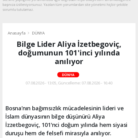
başınıza üstleniyorsunuz. Yazılan tüm yorumlardan site yönetimi hiçbir şekilde
sorumlu tutulamaz.
Anasayfa
DÜNYA
Bilge Lider Aliya İzetbegoviç,
doğumunun 101'inci yılında
anılıyor
DÜNYA
07.08.2026 - 13:05, Güncelleme: 07.08.2026 - 16:40
Bosna’nın bağımsızlık mücadelesinin lideri ve
İslam dünyasının bilge düşünürü Aliya
İzzetbegoviç, 101'nci doğum yılında hem siyasi
duruşu hem de felsefi mirasıyla anılıyor.