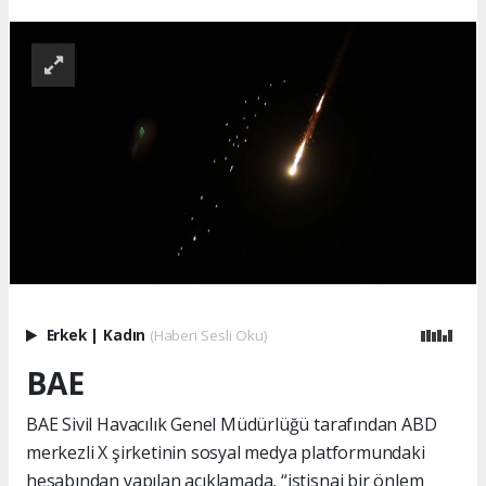
Erkek
|
Kadın
(Haberi Sesli Oku)
BAE
BAE Sivil Havacılık Genel Müdürlüğü tarafından ABD
merkezli X şirketinin sosyal medya platformundaki
hesabından yapılan açıklamada, “istisnai bir önlem