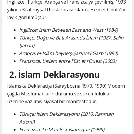
İngilizce, Türkçe, Arapça ve Fransızca’ya çevrilmiş; 1993
yılında Kral Faysal Uluslararası İslam’a Hizmet Ödülü’ne
layık görülmüştür.
İngilizce: Islam Between East and West (1984)
Türkçe: Doğu ve Batı Arasında İslam (1987, Salih
Şaban)
Arapça: el-İslâm beyne’ş-Şark ve’l-Garb (1994)
Fransızca: L’Islam entre l’Est et l’Ouest (2003)
2. İslam Deklarasyonu
Islamska Deklaracija (Saraybosna 1970, 1990) Modern
çağda Müslümanların durumu ve sorumlulukları
üzerine yazılmış siyasal bir manifestodur.
Türkçe: İslam Deklarasyonu (2010, Rahman
Ademi)
Fransızca: Le Manifest Islamique (1999)