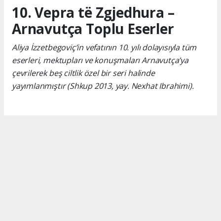
10. Vepra të Zgjedhura –
Arnavutça Toplu Eserler
Aliya İzzetbegoviç’in vefatının 10. yılı dolayısıyla tüm
eserleri, mektupları ve konuşmaları Arnavutça’ya
çevrilerek beş ciltlik özel bir seri halinde
yayımlanmıştır (Shkup 2013, yay. Nexhat Ibrahimi).
Okuyucu Yorumları
(0)