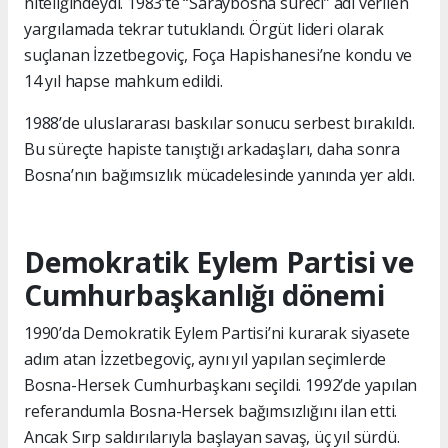
niteliğindeydi. 1983’te “Saraybosna süreci” adı verilen
yargılamada tekrar tutuklandı. Örgüt lideri olarak
suçlanan İzzetbegoviç, Foça Hapishanesi’ne kondu ve
14 yıl hapse mahkum edildi.
1988’de uluslararası baskılar sonucu serbest bırakıldı.
Bu süreçte hapiste tanıştığı arkadaşları, daha sonra
Bosna’nın bağımsızlık mücadelesinde yanında yer aldı.
Demokratik Eylem Partisi ve
Cumhurbaşkanlığı dönemi
1990’da Demokratik Eylem Partisi’ni kurarak siyasete
adım atan İzzetbegoviç, aynı yıl yapılan seçimlerde
Bosna-Hersek Cumhurbaşkanı seçildi. 1992’de yapılan
referandumla Bosna-Hersek bağımsızlığını ilan etti.
Ancak Sırp saldırılarıyla başlayan savaş, üç yıl sürdü.