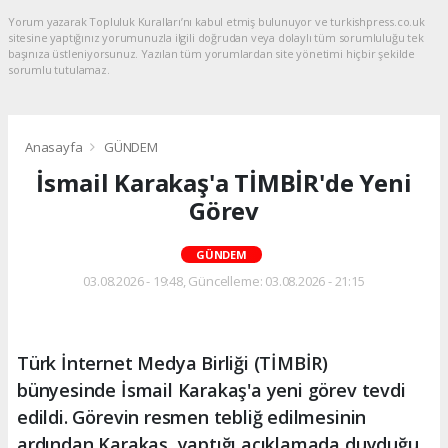
Yorum yazarak Topluluk Kuralları’nı kabul etmiş bulunuyor ve turkishpress.co.uk
sitesine yaptığınız yorumunuzla ilgili doğrudan veya dolaylı tüm sorumluluğu tek
başınıza üstleniyorsunuz. Yazılan tüm yorumlardan site yönetimi hiçbir şekilde
sorumlu tutulamaz.
Anasayfa
GÜNDEM
İsmail Karakaş'a TİMBİR'de Yeni
Görev
GÜNDEM
03.08.2026 - 19:48, Güncelleme: 03.08.2026 - 21:15
Türk İnternet Medya Birliği (TİMBİR)
bünyesinde İsmail Karakaş'a yeni görev tevdi
edildi. Görevin resmen tebliğ edilmesinin
ardından Karakaş, yaptığı açıklamada duyduğu