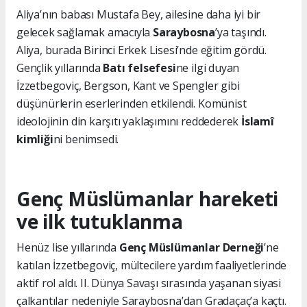
Aliya’nın babası Mustafa Bey, ailesine daha iyi bir
gelecek sağlamak amacıyla
Saraybosna
’ya taşındı.
Aliya, burada Birinci Erkek Lisesi’nde eğitim gördü.
Gençlik yıllarında
Batı felsefesi
ne ilgi duyan
İzzetbegoviç, Bergson, Kant ve Spengler gibi
düşünürlerin eserlerinden etkilendi. Komünist
ideolojinin din karşıtı yaklaşımını reddederek
İslamî
kimliği
ni benimsedi.
Genç Müslümanlar hareketi
ve ilk tutuklanma
Henüz lise yıllarında
Genç Müslümanlar Derneği
’ne
katılan İzzetbegoviç, mültecilere yardım faaliyetlerinde
aktif rol aldı. II. Dünya Savaşı sırasında yaşanan siyasi
çalkantılar nedeniyle Saraybosna’dan Gradaçaç’a kaçtı.