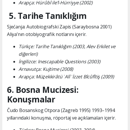
Arapça: Hürûbî ile’l-Hürriyye (2002)
5. Tarihe Tanıklığım
Sjećanja: Autobiografski Zapis (Saraybosna 2001)
Aliya’nın otobiyografik notlarını içerir.
Türkçe: Tarihe Tanıklığım (2003, Alev Erkilet ve
diğerleri)
İngilizce: Inescapable Questions (2003)
Arnavutça: Kujtime (2008)
Arapça: Müẕekkirâtü ʿAlî ʿİzzet Bîcûfîtiş (2009)
6. Bosna Mucizesi:
Konuşmalar
Čudo Bosanskog Otpora (Zagreb 1995) 1993–1994
yıllarındaki konuşma, röportaj ve açıklamaları içerir.