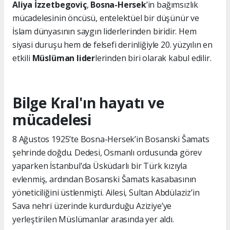
Aliya İzzetbegoviç
,
Bosna-Hersek
’in bağımsızlık
mücadelesinin öncüsü, entelektüel bir düşünür ve
İslam dünyasının saygın liderlerinden biridir. Hem
siyasi duruşu hem de felsefi derinliğiyle 20. yüzyılın en
etkili
Müslüman lider
lerinden biri olarak kabul edilir.
Bilge Kral'ın hayatı ve
mücadelesi
8 Ağustos 1925’te Bosna-Hersek’in Bosanski Šamats
şehrinde doğdu. Dedesi, Osmanlı ordusunda görev
yaparken İstanbul’da Üsküdarlı bir Türk kızıyla
evlenmiş, ardından Bosanski Šamats kasabasının
yöneticiliğini üstlenmişti. Ailesi, Sultan Abdülaziz’in
Sava nehri üzerinde kurdurduğu Aziziye’ye
yerleştirilen Müslümanlar arasında yer aldı.