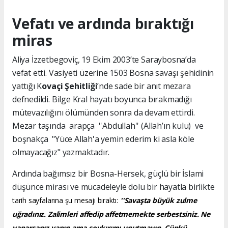
Vefatı ve ardında bıraktığı
miras
Aliya İzzetbegoviç, 19 Ekim 2003’te Saraybosna’da
vefat etti. Vasiyeti üzerine 1503 Bosna savaşı şehidinin
yattığı K
ovaçi Şehitliği
’nde sade bir anıt mezara
defnedildi. Bilge Kral hayatı boyunca bırakmadığı
mütevazılığını ölümünden sonra da devam ettirdi.
Mezar taşında arapça ''Abdullah'' (Allah’ın kulu) ve
boşnakça "Yüce Allah'a yemin ederim ki asla köle
olmayacağız" yazmaktadır.
Ardında bağımsız bir Bosna-Hersek, güçlü bir İslami
düşünce mirası ve mücadeleyle dolu bir hayatla birlikte
tarih sayfalarına şu mesajı bıraktı:
''Savaşta büyük zulme
uğradınız. Zalimleri affedip affetmemekte serbestsiniz. Ne
yaparsanız yapın ama soykırımı unutmayın. Çünkü