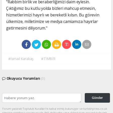
"Rabbim birlik ve beraberliğimizi daim eylesin.
Çıktığımız bu kutlu yolda bizleri mahcup etmesin,
hizmetlerimizi hayırlı ve bereketli kılsın. Bu görevin
ülkemize, milletimize ve medya camiamıza hayırlar
getirmesini diliyorum."
#İsmail Karakaş
#TİMBİR
Okuyucu Yorumları
(0)
Gönder
Yorum yazarak Topluluk Kuralları’nı kabul etmiş bulunuyor ve turkishpress.co.uk
sitesine yaptığınız yorumunuzla ilgili doğrudan veya dolaylı tüm sorumluluğu tek