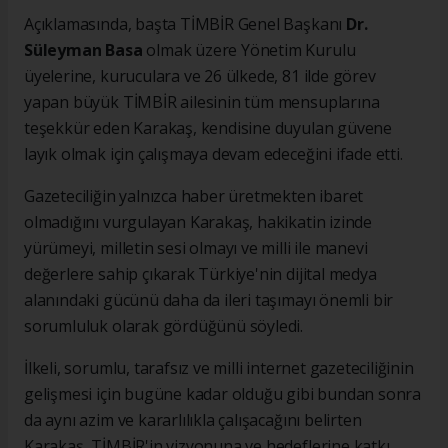
Açıklamasında, başta TİMBİR Genel Başkanı
Dr.
Süleyman Basa
olmak üzere Yönetim Kurulu
üyelerine, kuruculara ve 26 ülkede, 81 ilde görev
yapan büyük TİMBİR ailesinin tüm mensuplarına
teşekkür eden Karakaş, kendisine duyulan güvene
layık olmak için çalışmaya devam edeceğini ifade etti.
Gazeteciliğin yalnızca haber üretmekten ibaret
olmadığını vurgulayan Karakaş, hakikatin izinde
yürümeyi, milletin sesi olmayı ve milli ile manevi
değerlere sahip çıkarak Türkiye'nin dijital medya
alanındaki gücünü daha da ileri taşımayı önemli bir
sorumluluk olarak gördüğünü söyledi.
İlkeli, sorumlu, tarafsız ve milli internet gazeteciliğinin
gelişmesi için bugüne kadar olduğu gibi bundan sonra
da aynı azim ve kararlılıkla çalışacağını belirten
Karakaş, TİMBİR'in vizyonuna ve hedeflerine katkı