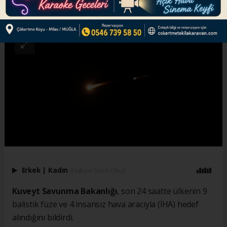
ABONE OL
Erkek
|
Kadın
(Haberi Sesli Oku)
Kuveyt Savunma Bakanlığı
, son 24 saatte ülkenin 9
balistik füze ve 4 insansız hava aracıyla (İHA) hedef
alındığını bildirdi.