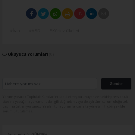
#İran
#ABD
#Körfez ülkeleri
Okuyucu Yorumları
(0)
Gönder
Yorum yazarak Topluluk Kuralları’nı kabul etmiş bulunuyor ve turkishpress.co.uk
sitesine yaptığınız yorumunuzla ilgili doğrudan veya dolaylı tüm sorumluluğu tek
başınıza üstleniyorsunuz. Yazılan tüm yorumlardan site yönetimi hiçbir şekilde
sorumlu tutulamaz.
Anasayfa
GÜNDEM