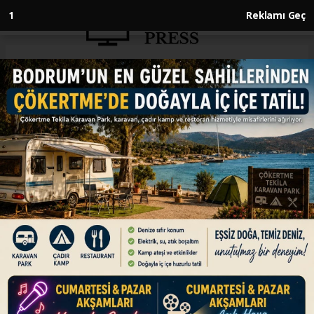
Anasayfa
DÜNYA
İran, ABD üslerinin bulunduğu
Körfez ülkelerine saldırılarını
sürdürüyor
DÜNYA
21.03.2026 - 20:00, Güncelleme: 21.03.2026 - 20:00
İran'ın, İsrail'in yanı sıra ABD üslerinin
bulunduğu Körfez ülkelerinde belirlediği
hedeflere yönelik misilleme saldırıları sürüyor.