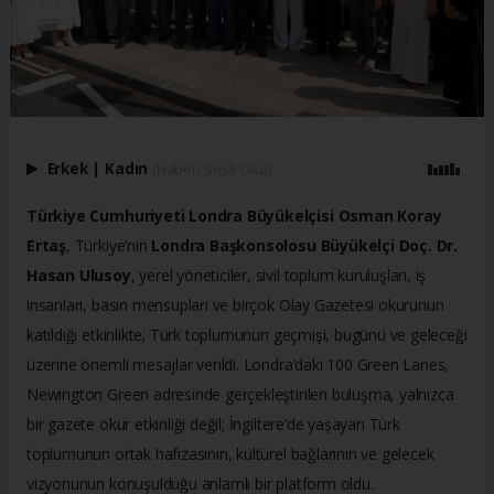
Erkek
|
Kadın
(Haberi Sesli Oku)
Türkiye Cumhuriyeti Londra Büyükelçisi Osman Koray
Ertaş
, Türkiye’nin
Londra Başkonsolosu Büyükelçi Doç. Dr.
Hasan Ulusoy
, yerel yöneticiler, sivil toplum kuruluşları, iş
insanları, basın mensupları ve birçok Olay Gazetesi okurunun
katıldığı etkinlikte; Türk toplumunun geçmişi, bugünü ve geleceği
üzerine önemli mesajlar verildi. Londra’daki 100 Green Lanes,
Newington Green adresinde gerçekleştirilen buluşma, yalnızca
bir gazete okur etkinliği değil; İngiltere’de yaşayan Türk
toplumunun ortak hafızasının, kültürel bağlarının ve gelecek
vizyonunun konuşulduğu anlamlı bir platform oldu.