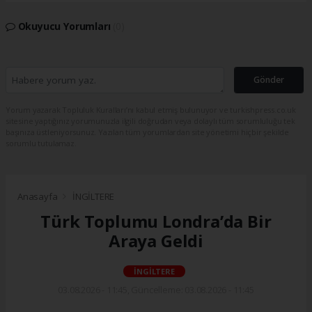
Okuyucu Yorumları
(0)
Gönder
Yorum yazarak Topluluk Kuralları’nı kabul etmiş bulunuyor ve turkishpress.co.uk
sitesine yaptığınız yorumunuzla ilgili doğrudan veya dolaylı tüm sorumluluğu tek
başınıza üstleniyorsunuz. Yazılan tüm yorumlardan site yönetimi hiçbir şekilde
sorumlu tutulamaz.
Anasayfa
İNGİLTERE
Türk Toplumu Londra’da Bir
Araya Geldi
İNGİLTERE
03.08.2026 - 11:45, Güncelleme: 03.08.2026 - 11:45