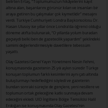
belirten Ertaş, “Toplumumuzun hikâyelerini kayıt
altına alan, başarılarını görünür kılan ve insanları bir
araya getiren bu çalışmalar çok kıymetlidir” mesajını
verdi. Türkiye Cumhuriyeti Londra Başkonsolosu Dr.
Hasan Ulusoy ise yıllar önce Londra’da öğrenci olduğu
döneme atıfta bulunarak, “O yıllarda yolum buradan
geçseydi belki ben de gazetecilik yapardım” şeklindeki
samimi değerlendirmesiyle davetlilere tebessüm
yaşattı.
Olay Gazetesi Genel Yayın Yönetmeni Nesin Fehmi,
konuşmasında gazetenin 25 yılı aşkın süredir Türkçe
konuşan toplumun farklı kesimlerini aynı çatı altında
buluşturmayı hedeflediğini söyledi ve gazetenin
bundan sonraki süreçte de gençlere, yeni nesillere ve
toplumun ortak geleceğine katkı sunmaya devam
edeceğini ekledi. UID İngiltere Bölge Temsilcisi Halil
Erdoğan ise konuşmasında Olay Gazetesi’nin