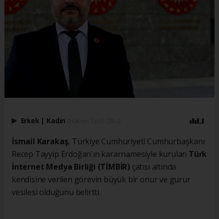
Erkek
|
Kadın
(Haberi Sesli Oku)
İsmail Karakaş
, Türkiye Cumhuriyeti Cumhurbaşkanı
Recep Tayyip Erdoğan'ın kararnamesiyle kurulan
Türk
İnternet Medya Birliği (TİMBİR)
çatısı altında
kendisine verilen görevin büyük bir onur ve gurur
vesilesi olduğunu belirtti.