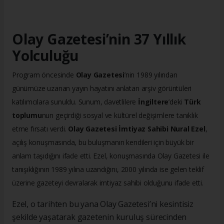
Olay Gazetesi’nin 37 Yıllık
Yolculuğu
Program öncesinde
Olay Gazetesi
’nin 1989 yılından
günümüze uzanan yayın hayatını anlatan arşiv görüntüleri
katılımcılara sunuldu. Sunum, davetlilere
İngiltere
’deki
Türk
toplumu
nun geçirdiği sosyal ve kültürel değişimlere tanıklık
etme fırsatı verdi.
Olay Gazetesi İmtiyaz Sahibi Nural Ezel
,
açılış konuşmasında, bu buluşmanın kendileri için büyük bir
anlam taşıdığını ifade etti. Ezel, konuşmasında Olay Gazetesi ile
tanışıklığının 1989 yılına uzandığını, 2000 yılında ise gelen teklif
üzerine gazeteyi devralarak imtiyaz sahibi olduğunu ifade etti.
Ezel, o tarihten bu yana Olay Gazetesi’ni kesintisiz
şekilde yaşatarak gazetenin kuruluş sürecinden