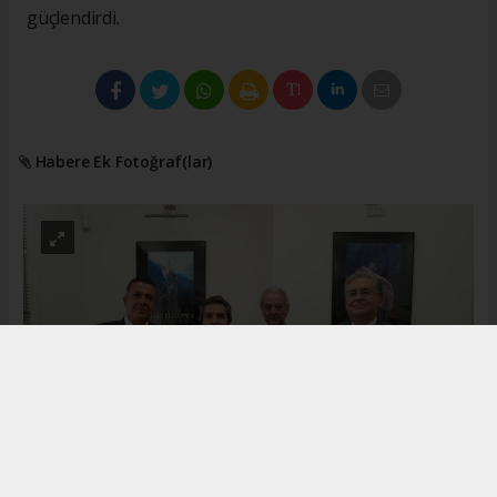
güçlendirdi.
Habere Ek Fotoğraf(lar)