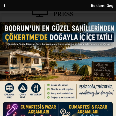
1
Reklamı Geç
Anasayfa
ENGLISH
Iran rejects negotiations under
US sanctions: Rouhani
ENGLISH
26.09.2019 - 02:21, Güncelleme: 26.09.2019 - 02:21
Tehran will never negotiate with 'an enemy
that seeks to make Iran surrender,' says Iranian
president
ABONE OL