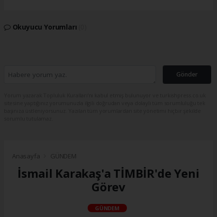
Okuyucu Yorumları
(0)
Gönder
Yorum yazarak Topluluk Kuralları’nı kabul etmiş bulunuyor ve turkishpress.co.uk
sitesine yaptığınız yorumunuzla ilgili doğrudan veya dolaylı tüm sorumluluğu tek
başınıza üstleniyorsunuz. Yazılan tüm yorumlardan site yönetimi hiçbir şekilde
sorumlu tutulamaz.
Anasayfa
GÜNDEM
İsmail Karakaş'a TİMBİR'de Yeni
Görev
GÜNDEM