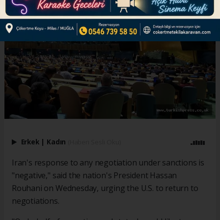
Erkek
|
Kadın
(Haberi Sesli Oku)
Iran's response to any negotiation under sanctions is
"negative," said the nation's President Hassan
Rouhani on Wednesday, urging the U.S. to return to
negotiations.