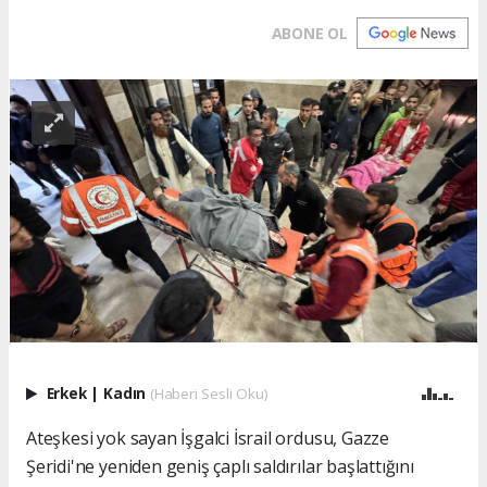
ABONE OL
Erkek
|
Kadın
(Haberi Sesli Oku)
Ateşkesi yok sayan İşgalci İsrail ordusu, Gazze
Şeridi'ne yeniden geniş çaplı saldırılar başlattığını