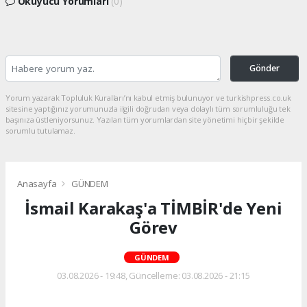
Okuyucu Yorumları
(0)
Gönder
Yorum yazarak Topluluk Kuralları’nı kabul etmiş bulunuyor ve turkishpress.co.uk
sitesine yaptığınız yorumunuzla ilgili doğrudan veya dolaylı tüm sorumluluğu tek
başınıza üstleniyorsunuz. Yazılan tüm yorumlardan site yönetimi hiçbir şekilde
sorumlu tutulamaz.
Anasayfa
GÜNDEM
İsmail Karakaş'a TİMBİR'de Yeni
Görev
GÜNDEM
03.08.2026 - 19:48, Güncelleme: 03.08.2026 - 21:15