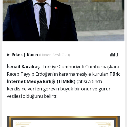
Erkek
|
Kadın
(Haberi Sesli Oku)
İsmail Karakaş
, Türkiye Cumhuriyeti Cumhurbaşkanı
Recep Tayyip Erdoğan'ın kararnamesiyle kurulan
Türk
İnternet Medya Birliği (TİMBİR)
çatısı altında
kendisine verilen görevin büyük bir onur ve gurur
vesilesi olduğunu belirtti.