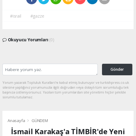
#israil
#gazze
Okuyucu Yorumları
(0)
Gönder
Yorum yazarak Topluluk Kuralları’nı kabul etmiş bulunuyor ve turkishpress.co.uk
sitesine yaptığınız yorumunuzla ilgili doğrudan veya dolaylı tüm sorumluluğu tek
başınıza üstleniyorsunuz. Yazılan tüm yorumlardan site yönetimi hiçbir şekilde
sorumlu tutulamaz.
Anasayfa
GÜNDEM
İsmail Karakaş'a TİMBİR'de Yeni