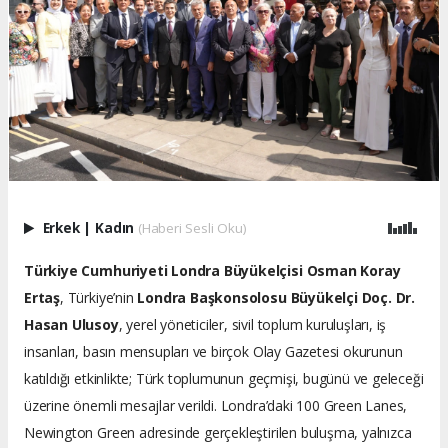
Erkek
|
Kadın
(Haberi Sesli Oku)
Türkiye Cumhuriyeti Londra Büyükelçisi Osman Koray
Ertaş
, Türkiye’nin
Londra Başkonsolosu Büyükelçi Doç. Dr.
Hasan Ulusoy
, yerel yöneticiler, sivil toplum kuruluşları, iş
insanları, basın mensupları ve birçok Olay Gazetesi okurunun
katıldığı etkinlikte; Türk toplumunun geçmişi, bugünü ve geleceği
üzerine önemli mesajlar verildi. Londra’daki 100 Green Lanes,
Newington Green adresinde gerçekleştirilen buluşma, yalnızca