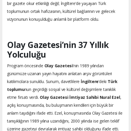
bir gazete okur etkinliği değil; İngiltere’de yaşayan Türk
toplumunun ortak hafızasının, kültürel bağlarının ve gelecek
vizyonunun konuşulduğu anlamlı bir platform oldu.
Olay Gazetesi’nin 37 Yıllık
Yolculuğu
Program öncesinde
Olay Gazetesi
’nin 1989 yılından
günümüze uzanan yayın hayatını anlatan arşiv görüntüleri
katılımcılara sunuldu. Sunum, davetlilere
İngiltere
’deki
Türk
toplumu
nun geçirdiği sosyal ve kültürel değişimlere tanıklık
etme fırsatı verdi.
Olay Gazetesi İmtiyaz Sahibi Nural Ezel
,
açılış konuşmasında, bu buluşmanın kendileri için büyük bir
anlam taşıdığını ifade etti. Ezel, konuşmasında Olay Gazetesi ile
tanışıklığının 1989 yılına uzandığını, 2000 yılında ise gelen teklif
üzerine gazeteyi devralarak imtiyaz sahibi olduğunu ifade etti.