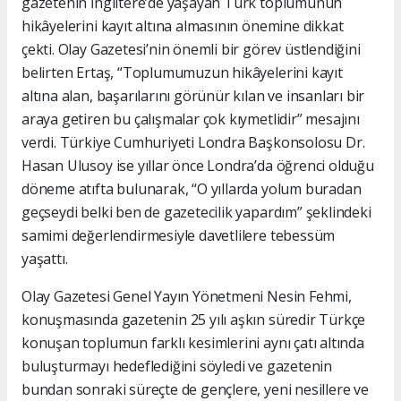
gazetenin İngiltere’de yaşayan Türk toplumunun
hikâyelerini kayıt altına almasının önemine dikkat
çekti. Olay Gazetesi’nin önemli bir görev üstlendiğini
belirten Ertaş, “Toplumumuzun hikâyelerini kayıt
altına alan, başarılarını görünür kılan ve insanları bir
araya getiren bu çalışmalar çok kıymetlidir” mesajını
verdi. Türkiye Cumhuriyeti Londra Başkonsolosu Dr.
Hasan Ulusoy ise yıllar önce Londra’da öğrenci olduğu
döneme atıfta bulunarak, “O yıllarda yolum buradan
geçseydi belki ben de gazetecilik yapardım” şeklindeki
samimi değerlendirmesiyle davetlilere tebessüm
yaşattı.
Olay Gazetesi Genel Yayın Yönetmeni Nesin Fehmi,
konuşmasında gazetenin 25 yılı aşkın süredir Türkçe
konuşan toplumun farklı kesimlerini aynı çatı altında
buluşturmayı hedeflediğini söyledi ve gazetenin
bundan sonraki süreçte de gençlere, yeni nesillere ve