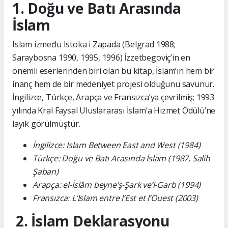
1. Doğu ve Batı Arasında
İslam
Islam između Istoka i Zapada (Belgrad 1988;
Saraybosna 1990, 1995, 1996) İzzetbegoviç’in en
önemli eserlerinden biri olan bu kitap, İslam’ın hem bir
inanç hem de bir medeniyet projesi olduğunu savunur.
İngilizce, Türkçe, Arapça ve Fransızca’ya çevrilmiş; 1993
yılında Kral Faysal Uluslararası İslam’a Hizmet Ödülü’ne
layık görülmüştür.
İngilizce: Islam Between East and West (1984)
Türkçe: Doğu ve Batı Arasında İslam (1987, Salih
Şaban)
Arapça: el-İslâm beyne’ş-Şark ve’l-Garb (1994)
Fransızca: L’Islam entre l’Est et l’Ouest (2003)
2. İslam Deklarasyonu