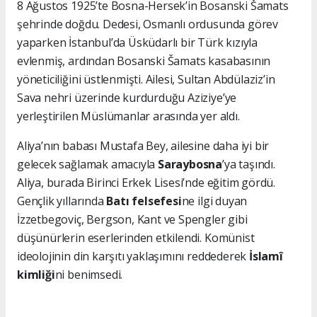
8 Ağustos 1925’te Bosna-Hersek’in Bosanski Šamats
şehrinde doğdu. Dedesi, Osmanlı ordusunda görev
yaparken İstanbul’da Üsküdarlı bir Türk kızıyla
evlenmiş, ardından Bosanski Šamats kasabasının
yöneticiliğini üstlenmişti. Ailesi, Sultan Abdülaziz’in
Sava nehri üzerinde kurdurduğu Aziziye’ye
yerleştirilen Müslümanlar arasında yer aldı.
Aliya’nın babası Mustafa Bey, ailesine daha iyi bir
gelecek sağlamak amacıyla
Saraybosna
’ya taşındı.
Aliya, burada Birinci Erkek Lisesi’nde eğitim gördü.
Gençlik yıllarında
Batı felsefesi
ne ilgi duyan
İzzetbegoviç, Bergson, Kant ve Spengler gibi
düşünürlerin eserlerinden etkilendi. Komünist
ideolojinin din karşıtı yaklaşımını reddederek
İslamî
kimliği
ni benimsedi.