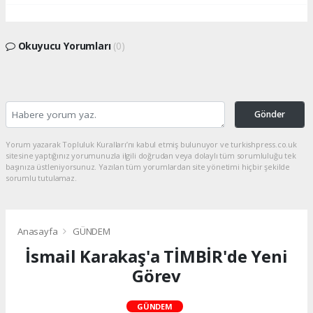
Okuyucu Yorumları
(0)
Gönder
Yorum yazarak Topluluk Kuralları’nı kabul etmiş bulunuyor ve turkishpress.co.uk
sitesine yaptığınız yorumunuzla ilgili doğrudan veya dolaylı tüm sorumluluğu tek
başınıza üstleniyorsunuz. Yazılan tüm yorumlardan site yönetimi hiçbir şekilde
sorumlu tutulamaz.
Anasayfa
GÜNDEM
İsmail Karakaş'a TİMBİR'de Yeni
Görev
GÜNDEM