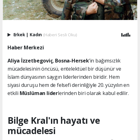
Erkek
|
Kadın
(Haberi Sesli Oku)
Haber Merkezi
Aliya İzzetbegoviç
,
Bosna-Hersek
’in bağımsızlık
mücadelesinin öncüsü, entelektüel bir düşünür ve
İslam dünyasının saygın liderlerinden biridir. Hem
siyasi duruşu hem de felsefi derinliğiyle 20. yüzyılın en
etkili
Müslüman lider
lerinden biri olarak kabul edilir.
Bilge Kral'ın hayatı ve
mücadelesi