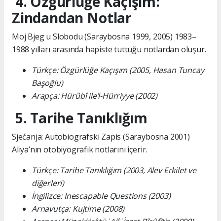
4. Özgürlüğe Kaçışım:
Zindandan Notlar
Moj Bjeg u Slobodu (Saraybosna 1999, 2005) 1983–
1988 yılları arasında hapiste tuttuğu notlardan oluşur.
Türkçe: Özgürlüğe Kaçışım (2005, Hasan Tuncay
Başoğlu)
Arapça: Hürûbî ile’l-Hürriyye (2002)
5. Tarihe Tanıklığım
Sjećanja: Autobiografski Zapis (Saraybosna 2001)
Aliya’nın otobiyografik notlarını içerir.
Türkçe: Tarihe Tanıklığım (2003, Alev Erkilet ve
diğerleri)
İngilizce: Inescapable Questions (2003)
Arnavutça: Kujtime (2008)