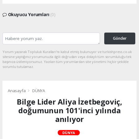
Okuyucu Yorumları
(0)
Gönder
Yorum yazarak Topluluk Kuralları’nı kabul etmiş bulunuyor ve turkishpress.co.uk
sitesine yaptığınız yorumunuzla ilgili doğrudan veya dolaylı tüm sorumluluğu tek
başınıza üstleniyorsunuz. Yazılan tüm yorumlardan site yönetimi hiçbir şekilde
sorumlu tutulamaz.
Anasayfa
DÜNYA
Bilge Lider Aliya İzetbegoviç,
doğumunun 101'inci yılında
anılıyor
DÜNYA