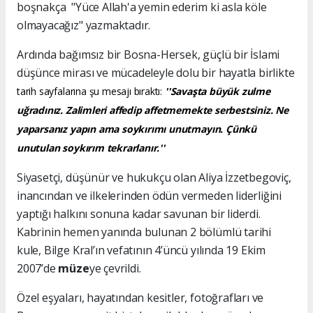
boşnakça "Yüce Allah'a yemin ederim ki asla köle
olmayacağız" yazmaktadır.
Ardında bağımsız bir Bosna-Hersek, güçlü bir İslami
düşünce mirası ve mücadeleyle dolu bir hayatla birlikte
tarih sayfalarına şu mesajı bıraktı:
''Savaşta büyük zulme
uğradınız. Zalimleri affedip affetmemekte serbestsiniz. Ne
yaparsanız yapın ama soykırımı unutmayın. Çünkü
unutulan soykırım tekrarlanır.''
Siyasetçi, düşünür ve hukukçu olan Aliya İzzetbegoviç,
inancından ve ilkelerinden ödün vermeden liderliğini
yaptığı halkını sonuna kadar savunan bir liderdi.
Kabrinin hemen yanında bulunan 2 bölümlü tarihi
kule, Bilge Kral’ın vefatının 4’üncü yılında 19 Ekim
2007’de
müze
ye çevrildi.
Özel eşyaları, hayatından kesitler, fotoğrafları ve