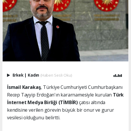
Erkek
|
Kadın
(Haberi Sesli Oku)
İsmail Karakaş
, Türkiye Cumhuriyeti Cumhurbaşkanı
Recep Tayyip Erdoğan'ın kararnamesiyle kurulan
Türk
İnternet Medya Birliği (TİMBİR)
çatısı altında
kendisine verilen görevin büyük bir onur ve gurur
vesilesi olduğunu belirtti.