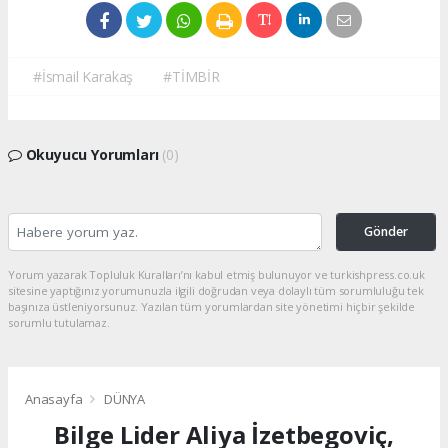
#İsmail Karakaş
#TİMBİR
Okuyucu Yorumları
(0)
Gönder
Yorum yazarak Topluluk Kuralları’nı kabul etmiş bulunuyor ve turkishpress.co.uk
sitesine yaptığınız yorumunuzla ilgili doğrudan veya dolaylı tüm sorumluluğu tek
başınıza üstleniyorsunuz. Yazılan tüm yorumlardan site yönetimi hiçbir şekilde
sorumlu tutulamaz.
Anasayfa
DÜNYA
Bilge Lider Aliya İzetbegoviç,