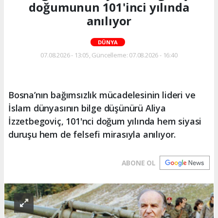
doğumunun 101'inci yılında
anılıyor
DÜNYA
07.08.2026 - 13:05, Güncelleme: 07.08.2026 - 16:40
Bosna’nın bağımsızlık mücadelesinin lideri ve
İslam dünyasının bilge düşünürü Aliya
İzzetbegoviç, 101'nci doğum yılında hem siyasi
duruşu hem de felsefi mirasıyla anılıyor.
ABONE OL