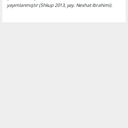
yayımlanmıştır (Shkup 2013, yay. Nexhat Ibrahimi).
Okuyucu Yorumları
(0)
Gönder
Yorum yazarak Topluluk Kuralları’nı kabul etmiş bulunuyor ve turkishpress.co.uk
sitesine yaptığınız yorumunuzla ilgili doğrudan veya dolaylı tüm sorumluluğu tek
başınıza üstleniyorsunuz. Yazılan tüm yorumlardan site yönetimi hiçbir şekilde
sorumlu tutulamaz.