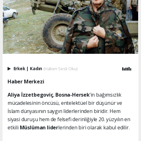
Erkek
|
Kadın
(Haberi Sesli Oku)
Haber Merkezi
Aliya İzzetbegoviç
,
Bosna-Hersek
’in bağımsızlık
mücadelesinin öncüsü, entelektüel bir düşünür ve
İslam dünyasının saygın liderlerinden biridir. Hem
siyasi duruşu hem de felsefi derinliğiyle 20. yüzyılın en
etkili
Müslüman lider
lerinden biri olarak kabul edilir.