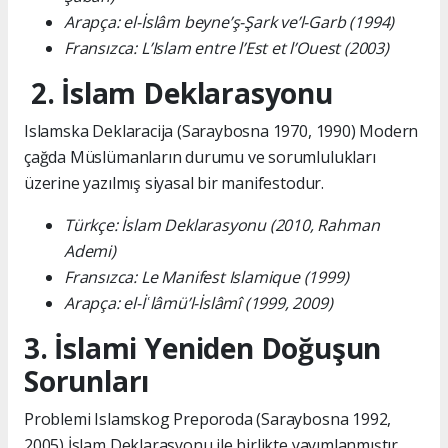
Arapça: el-İslâm beyne’ş-Şark ve’l-Garb (1994)
Fransızca: L’Islam entre l’Est et l’Ouest (2003)
2. İslam Deklarasyonu
Islamska Deklaracija (Saraybosna 1970, 1990) Modern
çağda Müslümanların durumu ve sorumlulukları
üzerine yazılmış siyasal bir manifestodur.
Türkçe: İslam Deklarasyonu (2010, Rahman
Ademi)
Fransızca: Le Manifest Islamique (1999)
Arapça: el-İʿlâmü’l-İslâmî (1999, 2009)
3. İslami Yeniden Doğuşun
Sorunları
Problemi Islamskog Preporoda (Saraybosna 1992,
2005) İslam Deklarasyonu ile birlikte yayımlanmıştır.