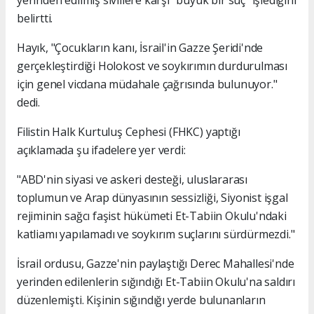
yerinden edilmiş sivillere karşı "büyük bir suç" işlediğini
belirtti.
Hayık, "Çocukların kanı, İsrail'in Gazze Şeridi'nde
gerçekleştirdiği Holokost ve soykırımın durdurulması
için genel vicdana müdahale çağrısında bulunuyor."
dedi.
Filistin Halk Kurtuluş Cephesi (FHKC) yaptığı
açıklamada şu ifadelere yer verdi:
"ABD'nin siyasi ve askeri desteği, uluslararası
toplumun ve Arap dünyasının sessizliği, Siyonist işgal
rejiminin sağcı faşist hükümeti Et-Tabiin Okulu'ndaki
katliamı yapılamadı ve soykırım suçlarını sürdürmezdi."
İsrail ordusu, Gazze'nin paylaştığı Derec Mahallesi'nde
yerinden edilenlerin sığındığı Et-Tabiin Okulu'na saldırı
düzenlemişti. Kişinin sığındığı yerde bulunanların