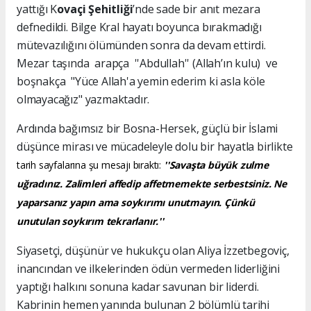
yattığı K
ovaçi Şehitliği
’nde sade bir anıt mezara
defnedildi. Bilge Kral hayatı boyunca bırakmadığı
mütevazılığını ölümünden sonra da devam ettirdi.
Mezar taşında arapça ''Abdullah'' (Allah’ın kulu) ve
boşnakça "Yüce Allah'a yemin ederim ki asla köle
olmayacağız" yazmaktadır.
Ardında bağımsız bir Bosna-Hersek, güçlü bir İslami
düşünce mirası ve mücadeleyle dolu bir hayatla birlikte
tarih sayfalarına şu mesajı bıraktı:
''Savaşta büyük zulme
uğradınız. Zalimleri affedip affetmemekte serbestsiniz. Ne
yaparsanız yapın ama soykırımı unutmayın. Çünkü
unutulan soykırım tekrarlanır.''
Siyasetçi, düşünür ve hukukçu olan Aliya İzzetbegoviç,
inancından ve ilkelerinden ödün vermeden liderliğini
yaptığı halkını sonuna kadar savunan bir liderdi.
Kabrinin hemen yanında bulunan 2 bölümlü tarihi