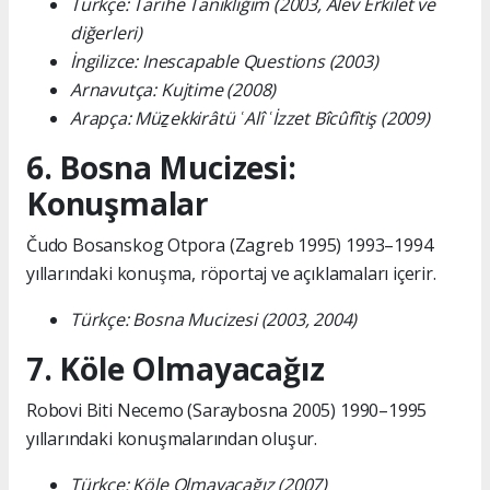
Türkçe: Tarihe Tanıklığım (2003, Alev Erkilet ve
diğerleri)
İngilizce: Inescapable Questions (2003)
Arnavutça: Kujtime (2008)
Arapça: Müẕekkirâtü ʿAlî ʿİzzet Bîcûfîtiş (2009)
6. Bosna Mucizesi:
Konuşmalar
Čudo Bosanskog Otpora (Zagreb 1995) 1993–1994
yıllarındaki konuşma, röportaj ve açıklamaları içerir.
Türkçe: Bosna Mucizesi (2003, 2004)
7. Köle Olmayacağız
Robovi Biti Necemo (Saraybosna 2005) 1990–1995
yıllarındaki konuşmalarından oluşur.
Türkçe: Köle Olmayacağız (2007)