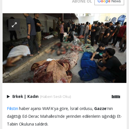
ABONE OL
Erkek
|
Kadın
(Haberi Sesli Oku)
Filistin
haber ajansı WAFA'ya göre, İsrail ordusu,
Gazze
'nin
dağıttığı Ed-Derac Mahallesi'nde yerinden edilenlerin sığındığı Et-
Tabiin Okuluna saldırdı.