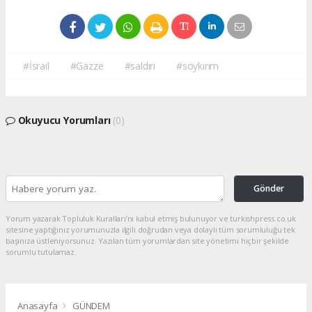
#İsrail
#Gazze
#saldırı
#soykırım
Okuyucu Yorumları
(0)
Gönder
Yorum yazarak Topluluk Kuralları’nı kabul etmiş bulunuyor ve turkishpress.co.uk
sitesine yaptığınız yorumunuzla ilgili doğrudan veya dolaylı tüm sorumluluğu tek
başınıza üstleniyorsunuz. Yazılan tüm yorumlardan site yönetimi hiçbir şekilde
sorumlu tutulamaz.
Anasayfa
GÜNDEM