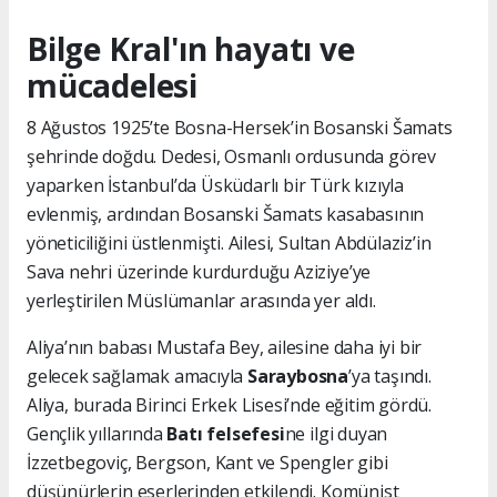
Bilge Kral'ın hayatı ve
mücadelesi
8 Ağustos 1925’te Bosna-Hersek’in Bosanski Šamats
şehrinde doğdu. Dedesi, Osmanlı ordusunda görev
yaparken İstanbul’da Üsküdarlı bir Türk kızıyla
evlenmiş, ardından Bosanski Šamats kasabasının
yöneticiliğini üstlenmişti. Ailesi, Sultan Abdülaziz’in
Sava nehri üzerinde kurdurduğu Aziziye’ye
yerleştirilen Müslümanlar arasında yer aldı.
Aliya’nın babası Mustafa Bey, ailesine daha iyi bir
gelecek sağlamak amacıyla
Saraybosna
’ya taşındı.
Aliya, burada Birinci Erkek Lisesi’nde eğitim gördü.
Gençlik yıllarında
Batı felsefesi
ne ilgi duyan
İzzetbegoviç, Bergson, Kant ve Spengler gibi
düşünürlerin eserlerinden etkilendi. Komünist