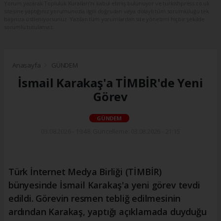
Yorum yazarak Topluluk Kuralları’nı kabul etmiş bulunuyor ve turkishpress.co.uk
sitesine yaptığınız yorumunuzla ilgili doğrudan veya dolaylı tüm sorumluluğu tek
başınıza üstleniyorsunuz. Yazılan tüm yorumlardan site yönetimi hiçbir şekilde
sorumlu tutulamaz.
Anasayfa
GÜNDEM
İsmail Karakaş'a TİMBİR'de Yeni
Görev
GÜNDEM
03.08.2026 - 19:48, Güncelleme: 03.08.2026 - 21:15
Türk İnternet Medya Birliği (TİMBİR)
bünyesinde İsmail Karakaş'a yeni görev tevdi
edildi. Görevin resmen tebliğ edilmesinin
ardından Karakaş, yaptığı açıklamada duyduğu