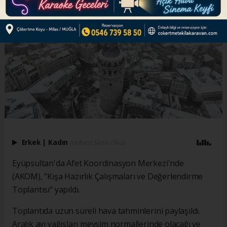
Erkek
|
Kadın
(Haberi Sesli Oku)
Eyüpsultan'da Afet Koordinasyon Merkezi'nde
(AKOM), "Kışa Hazırlık Çalışmaları ve Değerlendirme
Toplantısı" yapıldı.
Toplantıda uzun süreli hava tahminlerini paylaşıldı.
Aralık ayı yağışları mevsim normallerinde olacağı ve