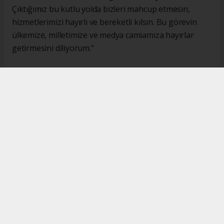
Çıktığımız bu kutlu yolda bizleri mahcup etmesin,
hizmetlerimizi hayırlı ve bereketli kılsın. Bu görevin
ülkemize, milletimize ve medya camiamıza hayırlar
getirmesini diliyorum."
#İsmail Karakaş
#TİMBİR
Okuyucu Yorumları
(0)
Gönder
Yorum yazarak Topluluk Kuralları’nı kabul etmiş bulunuyor ve turkishpress.co.uk
sitesine yaptığınız yorumunuzla ilgili doğrudan veya dolaylı tüm sorumluluğu tek
başınıza üstleniyorsunuz. Yazılan tüm yorumlardan site yönetimi hiçbir şekilde