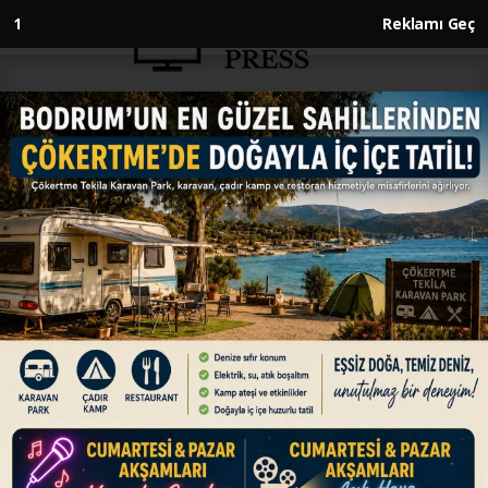
1
Reklamı Geç
Anasayfa
GÜNDEM
İstanbul'da ocak ayı kar yağışlı
geçecek
GÜNDEM
02.12.2025 - 12:25, Güncelleme: 02.12.2025 - 12:25
İstanbul'da ocak ayı başından şubat ortasına
kadarki dönemde kar yağışı bekleniyor.
ABONE OL