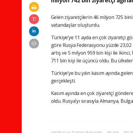
milyon 742 bin ziyaretçi ağırlad
Gelen ziyaretçilerin 46 milyon 725 binin
vatandaşlar oluşturdu.
Türkiye’ye 11 ayda en çok ziyaretçi g
göre Rusya Federasyonu yüzde 23,02 art
artış ve 5 milyon 959 bin kişi ile ikinci,
711 bin kişi ile üçüncü oldu. Bu ülkeler
Türkiye’ye bu yılın kasım ayında gelen 
gerçekleşti.
Kasım ayında en çok ziyaretçi göndere
oldu. Rusya’yı sırasıyla Almanya, Bulgar
#Kültür ve Turizm Bakanlığı
#turist
#Tür