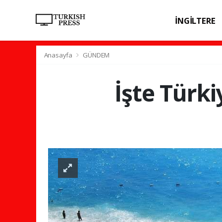
İNGİLTERE
SPOR
SAĞL
Anasayfa
GÜNDEM
İşte Türki