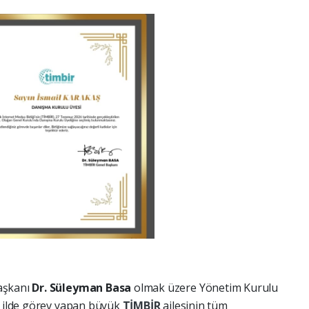
aşkanı
Dr. Süleyman Basa
olmak üzere Yönetim Kurulu
1 ilde görev yapan büyük
TİMBİR
ailesinin tüm