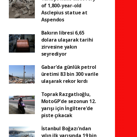
of 1,800-year-old
Asclepius statue at
Aspendos
Bakırın libresi 6,65
dolara ulaşarak tarihi
zirvesine yakın
seyrediyor
Gabar'da günlük petrol
üretimi 83 bin 300 varile
ulaşarak rekor kırdı
Toprak Razgatlıoğlu,
MotoGP'de sezonun 12.
yarışı için İngiltere'de
piste çıkacak
İstanbul Boğazı'ndan
yılın ilk yarısında 19 bin