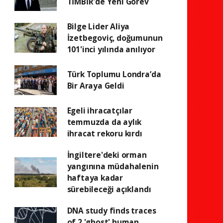
TİMBİR'de Yeni Görev
Bilge Lider Aliya
İzetbegoviç, doğumunun
101'inci yılında anılıyor
Türk Toplumu Londra’da
Bir Araya Geldi
Egeli ihracatçılar
temmuzda da aylık
ihracat rekoru kırdı
İngiltere'deki orman
yangınına müdahalenin
haftaya kadar
sürebileceği açıklandı
DNA study finds traces
of 2 'ghost' human