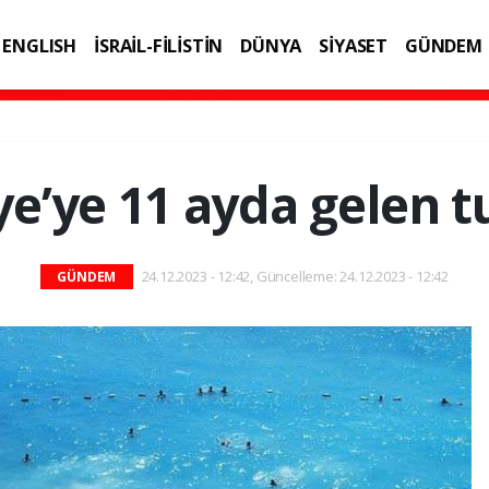
ENGLISH
İSRAİL-FİLİSTİN
DÜNYA
SİYASET
GÜNDEM
IK
TEKNOLOJİ
ye’ye 11 ayda gelen tu
24.12.2023 - 12:42, Güncelleme: 24.12.2023 - 12:42
GÜNDEM