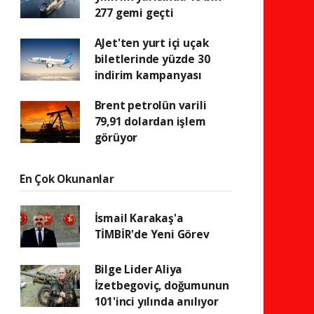
277 gemi geçti
AJet'ten yurt içi uçak
biletlerinde yüzde 30
indirim kampanyası
Brent petrolün varili
79,91 dolardan işlem
görüyor
En Çok Okunanlar
İsmail Karakaş'a
TİMBİR'de Yeni Görev
Bilge Lider Aliya
İzetbegoviç, doğumunun
101'inci yılında anılıyor