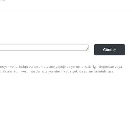
Gönder
nuyor ve turkishpress.co.uk sitesine yaptığınız yorumunuzla ilgili doğrudan veya
z. Yazılan tüm yorumlardan site yönetimi hiçbir şekilde sorumlu tutulamaz.