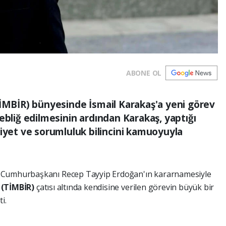
ABONE OL
TİMBİR) bünyesinde İsmail Karakaş'a yeni görev
ebliğ edilmesinin ardından Karakaş, yaptığı
et ve sorumluluk bilincini kamuoyuyla
i Cumhurbaşkanı Recep Tayyip Erdoğan'ın kararnamesiyle
i (TİMBİR)
çatısı altında kendisine verilen görevin büyük bir
i.