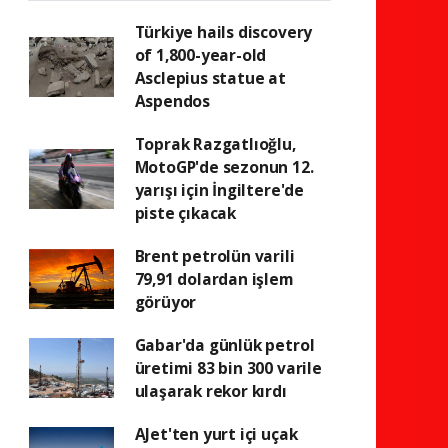
Türkiye hails discovery
of 1,800-year-old
Asclepius statue at
Aspendos
Toprak Razgatlıoğlu,
MotoGP'de sezonun 12.
yarışı için İngiltere'de
piste çıkacak
Brent petrolün varili
79,91 dolardan işlem
görüyor
Gabar'da günlük petrol
üretimi 83 bin 300 varile
ulaşarak rekor kırdı
AJet'ten yurt içi uçak