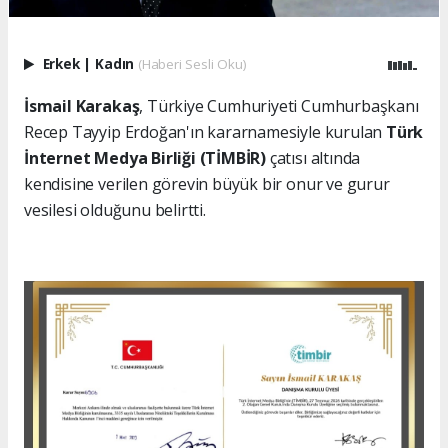
Erkek
|
Kadın
(Haberi Sesli Oku)
İsmail Karakaş
, Türkiye Cumhuriyeti Cumhurbaşkanı
Recep Tayyip Erdoğan'ın kararnamesiyle kurulan
Türk
İnternet Medya Birliği (TİMBİR)
çatısı altında
kendisine verilen görevin büyük bir onur ve gurur
vesilesi olduğunu belirtti.