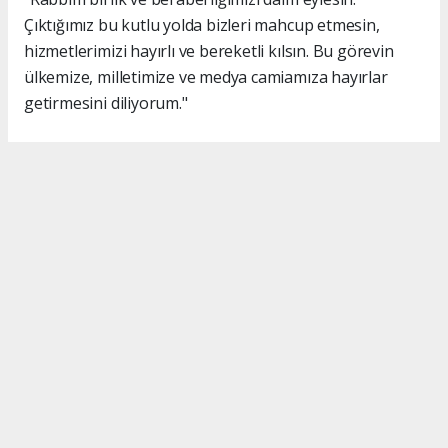
Çıktığımız bu kutlu yolda bizleri mahcup etmesin,
hizmetlerimizi hayırlı ve bereketli kılsın. Bu görevin
ülkemize, milletimize ve medya camiamıza hayırlar
getirmesini diliyorum."
#İsmail Karakaş
#TİMBİR
Okuyucu Yorumları
(0)
Gönder
Yorum yazarak Topluluk Kuralları’nı kabul etmiş bulunuyor ve turkishpress.co.uk
sitesine yaptığınız yorumunuzla ilgili doğrudan veya dolaylı tüm sorumluluğu tek