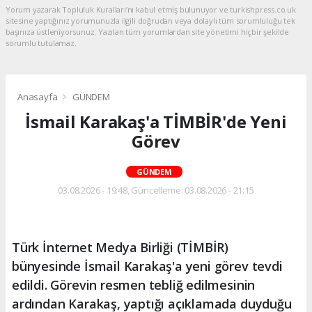
Yorum yazarak Topluluk Kuralları’nı kabul etmiş bulunuyor ve turkishpress.co.uk
sitesine yaptığınız yorumunuzla ilgili doğrudan veya dolaylı tüm sorumluluğu tek
başınıza üstleniyorsunuz. Yazılan tüm yorumlardan site yönetimi hiçbir şekilde
sorumlu tutulamaz.
Anasayfa
GÜNDEM
İsmail Karakaş'a TİMBİR'de Yeni
Görev
GÜNDEM
03.08.2026 - 19:48, Güncelleme: 03.08.2026 - 21:15
Türk İnternet Medya Birliği (TİMBİR)
bünyesinde İsmail Karakaş'a yeni görev tevdi
edildi. Görevin resmen tebliğ edilmesinin
ardından Karakaş, yaptığı açıklamada duyduğu