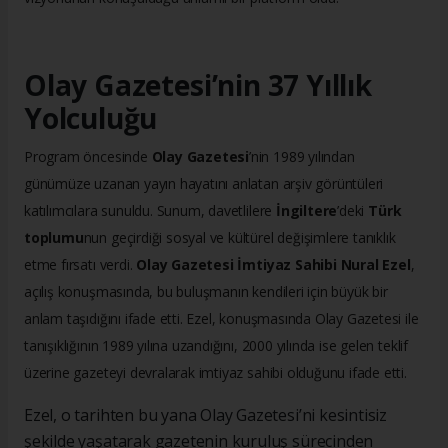
Olay Gazetesi’nin 37 Yıllık
Yolculuğu
Program öncesinde
Olay Gazetesi
’nin 1989 yılından
günümüze uzanan yayın hayatını anlatan arşiv görüntüleri
katılımcılara sunuldu. Sunum, davetlilere
İngiltere
’deki
Türk
toplumu
nun geçirdiği sosyal ve kültürel değişimlere tanıklık
etme fırsatı verdi.
Olay Gazetesi İmtiyaz Sahibi Nural Ezel
,
açılış konuşmasında, bu buluşmanın kendileri için büyük bir
anlam taşıdığını ifade etti. Ezel, konuşmasında Olay Gazetesi ile
tanışıklığının 1989 yılına uzandığını, 2000 yılında ise gelen teklif
üzerine gazeteyi devralarak imtiyaz sahibi olduğunu ifade etti.
Ezel, o tarihten bu yana Olay Gazetesi’ni kesintisiz
şekilde yaşatarak gazetenin kuruluş sürecinden