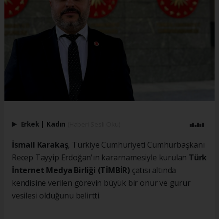
Erkek
|
Kadın
(Haberi Sesli Oku)
İsmail Karakaş
, Türkiye Cumhuriyeti Cumhurbaşkanı
Recep Tayyip Erdoğan'ın kararnamesiyle kurulan
Türk
İnternet Medya Birliği (TİMBİR)
çatısı altında
kendisine verilen görevin büyük bir onur ve gurur
vesilesi olduğunu belirtti.