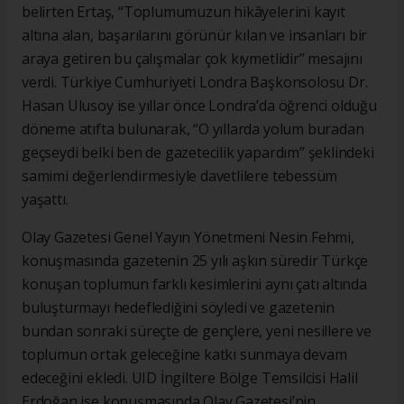
belirten Ertaş, “Toplumumuzun hikâyelerini kayıt
altına alan, başarılarını görünür kılan ve insanları bir
araya getiren bu çalışmalar çok kıymetlidir” mesajını
verdi. Türkiye Cumhuriyeti Londra Başkonsolosu Dr.
Hasan Ulusoy ise yıllar önce Londra’da öğrenci olduğu
döneme atıfta bulunarak, “O yıllarda yolum buradan
geçseydi belki ben de gazetecilik yapardım” şeklindeki
samimi değerlendirmesiyle davetlilere tebessüm
yaşattı.
Olay Gazetesi Genel Yayın Yönetmeni Nesin Fehmi,
konuşmasında gazetenin 25 yılı aşkın süredir Türkçe
konuşan toplumun farklı kesimlerini aynı çatı altında
buluşturmayı hedeflediğini söyledi ve gazetenin
bundan sonraki süreçte de gençlere, yeni nesillere ve
toplumun ortak geleceğine katkı sunmaya devam
edeceğini ekledi. UID İngiltere Bölge Temsilcisi Halil
Erdoğan ise konuşmasında Olay Gazetesi’nin