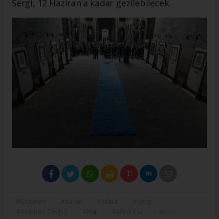
Sergi, 12 Haziran'a kadar gezilebilecek.
#Erzurum
#sanat
#kültür
#sergi
#Kelime-i Tevhid
#Hat
#Medrese
#eser