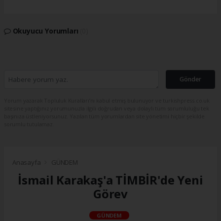
Okuyucu Yorumları
(0)
Gönder
Yorum yazarak Topluluk Kuralları’nı kabul etmiş bulunuyor ve turkishpress.co.uk
sitesine yaptığınız yorumunuzla ilgili doğrudan veya dolaylı tüm sorumluluğu tek
başınıza üstleniyorsunuz. Yazılan tüm yorumlardan site yönetimi hiçbir şekilde
sorumlu tutulamaz.
Anasayfa
GÜNDEM
İsmail Karakaş'a TİMBİR'de Yeni
Görev
GÜNDEM