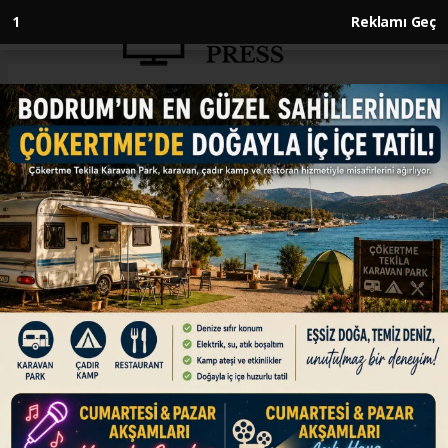
Anasayfa
KÜLTÜR SANAT
"Kelime-i Tevhid Hat Sergisi"
Erzurum'da sanatseverlerle
buluştu
KÜLTÜR SANAT
01.06.2023 - 13:06, Güncelleme: 01.06.2023 - 13:06
Erzurum'da, ayetlerin yer aldığı hüsnühat
tablolarından hazırlanan "Kelime-i Tevhid Hat
Sergisi" ziyarete açıldı. Çifte Minareli
Medrese'de 13 eserin yer aldığı sergi, 12
Haziran'a kadar açık kalacak.