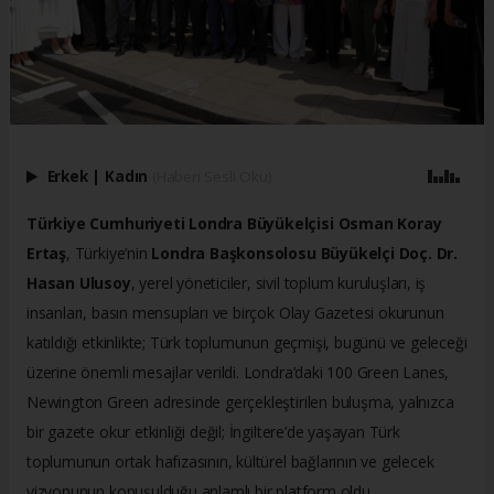
Erkek
|
Kadın
(Haberi Sesli Oku)
Türkiye Cumhuriyeti Londra Büyükelçisi Osman Koray
Ertaş
, Türkiye’nin
Londra Başkonsolosu Büyükelçi Doç. Dr.
Hasan Ulusoy
, yerel yöneticiler, sivil toplum kuruluşları, iş
insanları, basın mensupları ve birçok Olay Gazetesi okurunun
katıldığı etkinlikte; Türk toplumunun geçmişi, bugünü ve geleceği
üzerine önemli mesajlar verildi. Londra’daki 100 Green Lanes,
Newington Green adresinde gerçekleştirilen buluşma, yalnızca
bir gazete okur etkinliği değil; İngiltere’de yaşayan Türk
toplumunun ortak hafızasının, kültürel bağlarının ve gelecek
vizyonunun konuşulduğu anlamlı bir platform oldu.