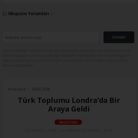
Okuyucu Yorumları
(0)
Gönder
Yorum yazarak Topluluk Kuralları’nı kabul etmiş bulunuyor ve turkishpress.co.uk
sitesine yaptığınız yorumunuzla ilgili doğrudan veya dolaylı tüm sorumluluğu tek
başınıza üstleniyorsunuz. Yazılan tüm yorumlardan site yönetimi hiçbir şekilde
sorumlu tutulamaz.
Anasayfa
İNGİLTERE
Türk Toplumu Londra’da Bir
Araya Geldi
İNGİLTERE
03.08.2026 - 11:45, Güncelleme: 03.08.2026 - 11:45