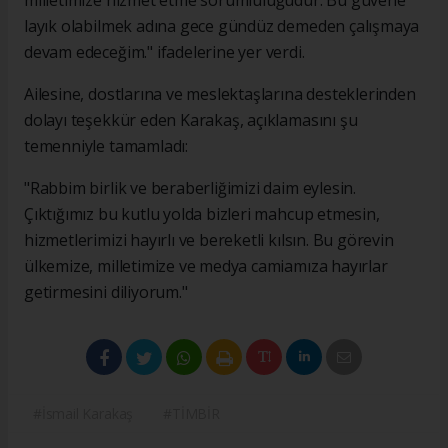
milletimize hizmet etme sorumluluğudur. Bu güvene
layık olabilmek adına gece gündüz demeden çalışmaya
devam edeceğim." ifadelerine yer verdi.
Ailesine, dostlarına ve meslektaşlarına desteklerinden
dolayı teşekkür eden Karakaş, açıklamasını şu
temenniyle tamamladı:
"Rabbim birlik ve beraberliğimizi daim eylesin.
Çıktığımız bu kutlu yolda bizleri mahcup etmesin,
hizmetlerimizi hayırlı ve bereketli kılsın. Bu görevin
ülkemize, milletimize ve medya camiamıza hayırlar
getirmesini diliyorum."
#İsmail Karakaş
#TİMBİR