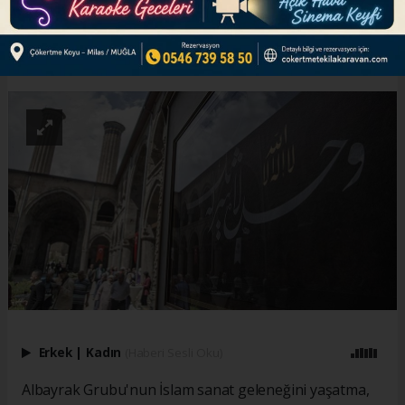
ABONE OL
Erkek
|
Kadın
(Haberi Sesli Oku)
Albayrak Grubu'nun İslam sanat geleneğini yaşatma,