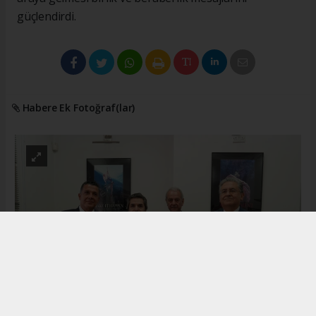
güçlendirdi.
Habere Ek Fotoğraf(lar)