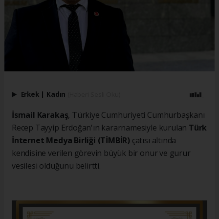
Erkek
|
Kadın
(Haberi Sesli Oku)
İsmail Karakaş
, Türkiye Cumhuriyeti Cumhurbaşkanı
Recep Tayyip Erdoğan'ın kararnamesiyle kurulan
Türk
İnternet Medya Birliği (TİMBİR)
çatısı altında
kendisine verilen görevin büyük bir onur ve gurur
vesilesi olduğunu belirtti.