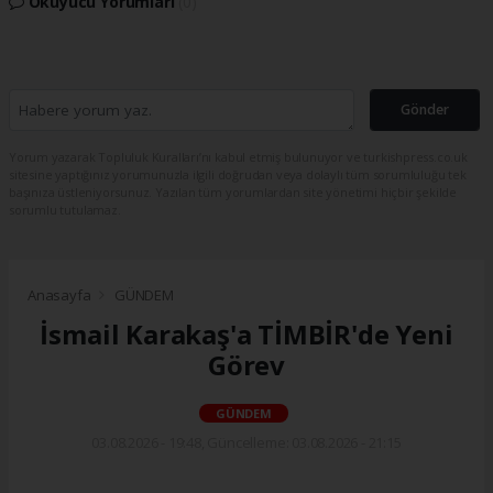
Okuyucu Yorumları
(0)
Gönder
Yorum yazarak Topluluk Kuralları’nı kabul etmiş bulunuyor ve turkishpress.co.uk
sitesine yaptığınız yorumunuzla ilgili doğrudan veya dolaylı tüm sorumluluğu tek
başınıza üstleniyorsunuz. Yazılan tüm yorumlardan site yönetimi hiçbir şekilde
sorumlu tutulamaz.
Anasayfa
GÜNDEM
İsmail Karakaş'a TİMBİR'de Yeni
Görev
GÜNDEM
03.08.2026 - 19:48, Güncelleme: 03.08.2026 - 21:15