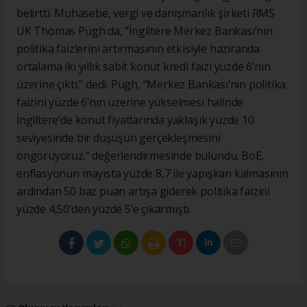
belirtti. Muhasebe, vergi ve danışmanlık şirketi RMS
UK Thomas Pugh da, “İngiltere Merkez Bankası’nın
politika faizlerini artırmasının etkisiyle haziranda
ortalama iki yıllık sabit konut kredi faizi yüzde 6’nın
üzerine çıktı.” dedi. Pugh, “Merkez Bankası’nın politika
faizini yüzde 6’nın üzerine yükselmesi halinde
İngiltere’de konut fiyatlarında yaklaşık yüzde 10
seviyesinde bir düşüşün gerçekleşmesini
öngörüyoruz.” değerlendirmesinde bulundu. BoE,
enflasyonun mayısta yüzde 8,7 ile yapışkan kalmasının
ardından 50 baz puan artışa giderek politika faizini
yüzde 4,50’den yüzde 5’e çıkarmıştı.