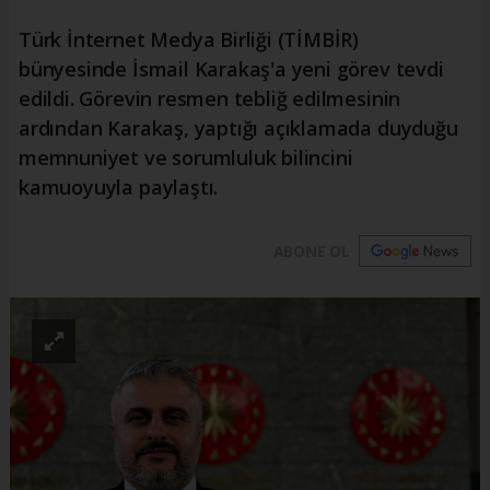
Türk İnternet Medya Birliği (TİMBİR)
bünyesinde İsmail Karakaş'a yeni görev tevdi
edildi. Görevin resmen tebliğ edilmesinin
ardından Karakaş, yaptığı açıklamada duyduğu
memnuniyet ve sorumluluk bilincini
kamuoyuyla paylaştı.
ABONE OL