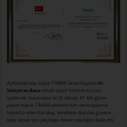
Açıklamasında, başta TİMBİR Genel Başkanı
Dr.
Süleyman Basa
olmak üzere Yönetim Kurulu
üyelerine, kuruculara ve 26 ülkede, 81 ilde görev
yapan büyük TİMBİR ailesinin tüm mensuplarına
teşekkür eden Karakaş, kendisine duyulan güvene
layık olmak için çalışmaya devam edeceğini ifade etti.