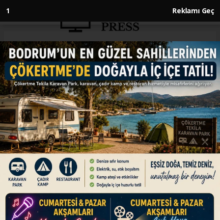
Anasayfa
İNGİLTERE
Konut Kredisi Başvuruları
Haziran Ayında Arttı
İNGİLTERE
31.07.2023 - 19:54, Güncelleme: 31.07.2023 - 19:54
İngiltere’de haziran ayında onaylanan konut
kredisi başvurularının sayısı 54 bin 700’e
yükseldi. Bu, 2022 yılının ekim ayından bu yana
en yüksek seviyedir. Başvuruların bir önceki aya
göre artış göstermesine rağmen, geçen yılın
aynı dönemine kıyasla hala düşüktür.