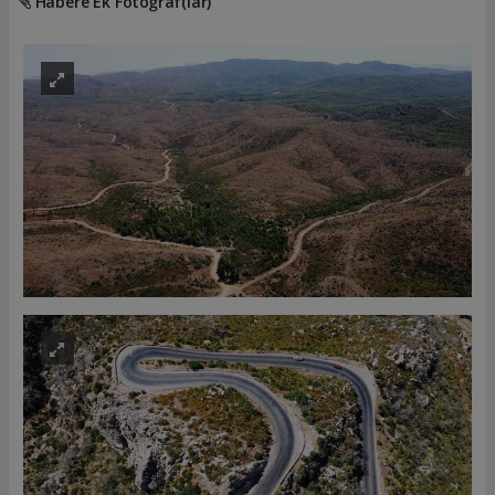
Habere Ek Fotoğraf(lar)