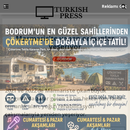
Anasayfa
GÜNDEM
Marmaris’te yanan ormanlar
yeşeriyor
GÜNDEM
08.08.2025 - 16:05, Güncelleme: 08.08.2025 - 16:10
2021 ve 2022’de Marmaris’te çıkan büyük
yangınlarda zarar gören 13 bin hektardan fazla
ormanlık alan, yoğun rehabilitasyon
çalışmalarıyla yeniden yeşeriyor.