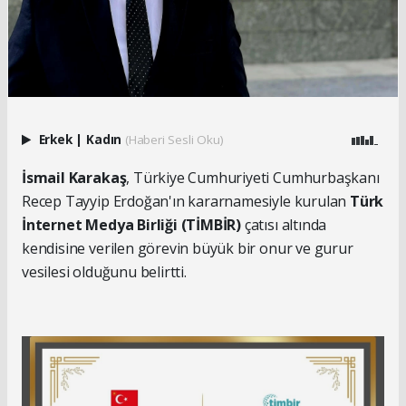
Erkek
|
Kadın
(Haberi Sesli Oku)
İsmail Karakaş
, Türkiye Cumhuriyeti Cumhurbaşkanı
Recep Tayyip Erdoğan'ın kararnamesiyle kurulan
Türk
İnternet Medya Birliği (TİMBİR)
çatısı altında
kendisine verilen görevin büyük bir onur ve gurur
vesilesi olduğunu belirtti.