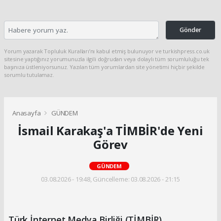
Gönder
Yorum yazarak Topluluk Kuralları’nı kabul etmiş bulunuyor ve turkishpress.co.uk
sitesine yaptığınız yorumunuzla ilgili doğrudan veya dolaylı tüm sorumluluğu tek
başınıza üstleniyorsunuz. Yazılan tüm yorumlardan site yönetimi hiçbir şekilde
sorumlu tutulamaz.
Anasayfa
GÜNDEM
İsmail Karakaş'a TİMBİR'de Yeni
Görev
GÜNDEM
03.08.2026 - 19:48, Güncelleme: 03.08.2026 - 21:15
Türk İnternet Medya Birliği (TİMBİR)