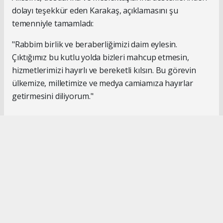
dolayı teşekkür eden Karakaş, açıklamasını şu
temenniyle tamamladı:
"Rabbim birlik ve beraberliğimizi daim eylesin.
Çıktığımız bu kutlu yolda bizleri mahcup etmesin,
hizmetlerimizi hayırlı ve bereketli kılsın. Bu görevin
ülkemize, milletimize ve medya camiamıza hayırlar
getirmesini diliyorum."
#İsmail Karakaş
#TİMBİR
Okuyucu Yorumları
(0)