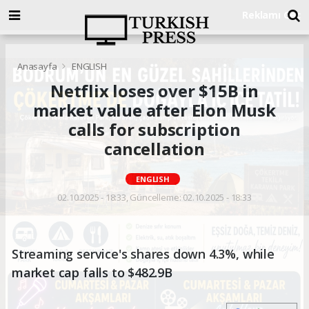
Anasayfa
ENGLISH
Netflix loses over $15B in
market value after Elon Musk
calls for subscription
cancellation
ENGLISH
02.10.2025 - 18:33, Güncelleme: 02.10.2025 - 18:33
Streaming service's shares down 4.3%, while
market cap falls to $482.9B