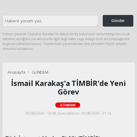
Gönder
Yorum yazarak Topluluk Kuralları’nı kabul etmiş bulunuyor ve turkishpress.co.uk
sitesine yaptığınız yorumunuzla ilgili doğrudan veya dolaylı tüm sorumluluğu tek
başınıza üstleniyorsunuz. Yazılan tüm yorumlardan site yönetimi hiçbir şekilde
sorumlu tutulamaz.
Anasayfa
GÜNDEM
İsmail Karakaş'a TİMBİR'de Yeni
Görev
GÜNDEM
03.08.2026 - 19:48, Güncelleme: 03.08.2026 - 21:15