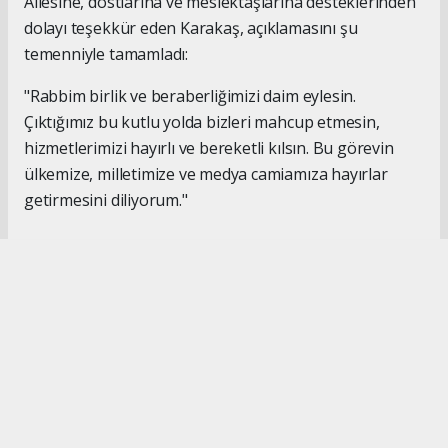
Ailesine, dostlarına ve meslektaşlarına desteklerinden
dolayı teşekkür eden Karakaş, açıklamasını şu
temenniyle tamamladı:
"Rabbim birlik ve beraberliğimizi daim eylesin.
Çıktığımız bu kutlu yolda bizleri mahcup etmesin,
hizmetlerimizi hayırlı ve bereketli kılsın. Bu görevin
ülkemize, milletimize ve medya camiamıza hayırlar
getirmesini diliyorum."
#İsmail Karakaş
#TİMBİR
Okuyucu Yorumları
(0)