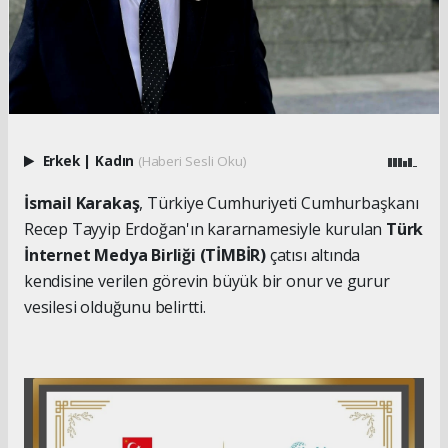
Erkek
|
Kadın
(Haberi Sesli Oku)
İsmail Karakaş
, Türkiye Cumhuriyeti Cumhurbaşkanı
Recep Tayyip Erdoğan'ın kararnamesiyle kurulan
Türk
İnternet Medya Birliği (TİMBİR)
çatısı altında
kendisine verilen görevin büyük bir onur ve gurur
vesilesi olduğunu belirtti.