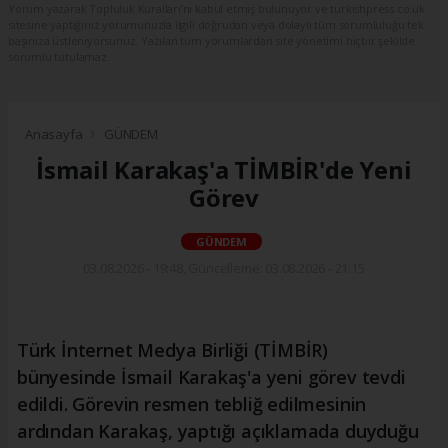
Yorum yazarak Topluluk Kuralları’nı kabul etmiş bulunuyor ve turkishpress.co.uk
sitesine yaptığınız yorumunuzla ilgili doğrudan veya dolaylı tüm sorumluluğu tek
başınıza üstleniyorsunuz. Yazılan tüm yorumlardan site yönetimi hiçbir şekilde
sorumlu tutulamaz.
Anasayfa
GÜNDEM
İsmail Karakaş'a TİMBİR'de Yeni
Görev
GÜNDEM
03.08.2026 - 19:48, Güncelleme: 03.08.2026 - 21:15
Türk İnternet Medya Birliği (TİMBİR)
bünyesinde İsmail Karakaş'a yeni görev tevdi
edildi. Görevin resmen tebliğ edilmesinin
ardından Karakaş, yaptığı açıklamada duyduğu