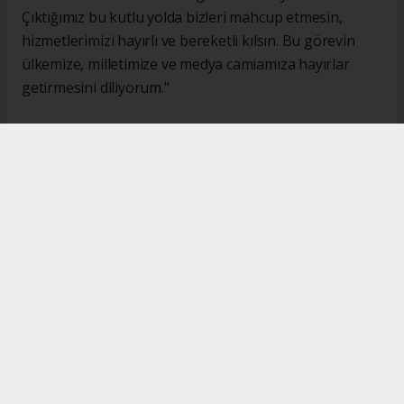
Çıktığımız bu kutlu yolda bizleri mahcup etmesin,
hizmetlerimizi hayırlı ve bereketli kılsın. Bu görevin
ülkemize, milletimize ve medya camiamıza hayırlar
getirmesini diliyorum."
#İsmail Karakaş
#TİMBİR
Okuyucu Yorumları
(0)
Gönder
Yorum yazarak Topluluk Kuralları’nı kabul etmiş bulunuyor ve turkishpress.co.uk
sitesine yaptığınız yorumunuzla ilgili doğrudan veya dolaylı tüm sorumluluğu tek