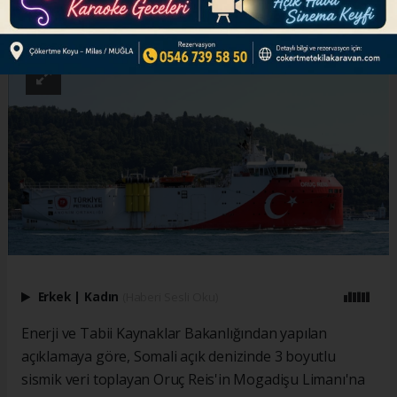
ABONE OL
Erkek
|
Kadın
(Haberi Sesli Oku)
Enerji ve Tabii Kaynaklar Bakanlığından yapılan
açıklamaya göre, Somali açık denizinde 3 boyutlu
sismik veri toplayan Oruç Reis'in Mogadişu Limanı'na