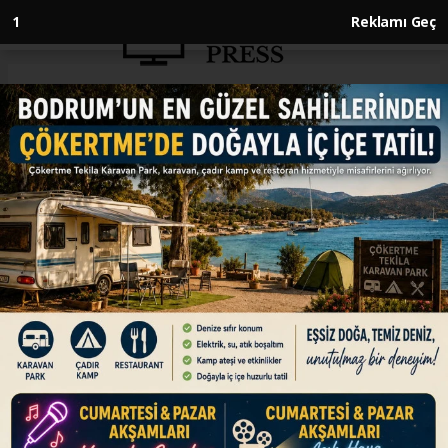
1
Reklamı Geç
Anasayfa
GÜNDEM
Oruç Reis Sismik Araştırma
Gemisi, ilk kıtalar arası görevini
tamamladı
GÜNDEM
12.06.2025 - 12:55, Güncelleme: 12.06.2025 - 12:55
Türk mühendisler tarafından inşa edilen Oruç
Reis Sismik Araştırma Gemisi, ilk kıtalar arası
görevini tamamladı.