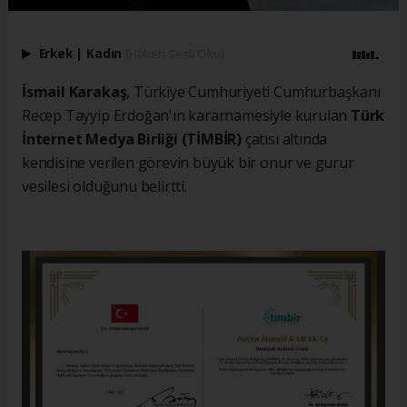
Erkek
|
Kadın
(Haberi Sesli Oku)
İsmail Karakaş
, Türkiye Cumhuriyeti Cumhurbaşkanı
Recep Tayyip Erdoğan'ın kararnamesiyle kurulan
Türk
İnternet Medya Birliği (TİMBİR)
çatısı altında
kendisine verilen görevin büyük bir onur ve gurur
vesilesi olduğunu belirtti.