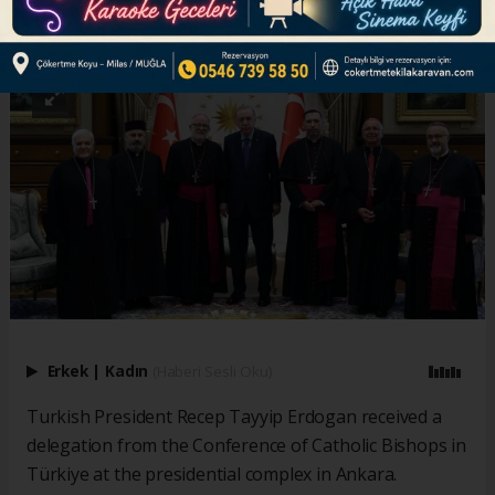
ABONE OL
Erkek
|
Kadın
(Haberi Sesli Oku)
Turkish President Recep Tayyip Erdogan received a
delegation from the Conference of Catholic Bishops in
Türkiye at the presidential complex in Ankara.