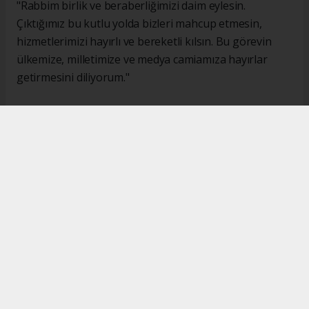
"Rabbim birlik ve beraberliğimizi daim eylesin.
Çıktığımız bu kutlu yolda bizleri mahcup etmesin,
hizmetlerimizi hayırlı ve bereketli kılsın. Bu görevin
ülkemize, milletimize ve medya camiamıza hayırlar
getirmesini diliyorum."
#İsmail Karakaş
#TİMBİR
Okuyucu Yorumları
(0)
Gönder
Yorum yazarak Topluluk Kuralları’nı kabul etmiş bulunuyor ve turkishpress.co.uk
sitesine yaptığınız yorumunuzla ilgili doğrudan veya dolaylı tüm sorumluluğu tek