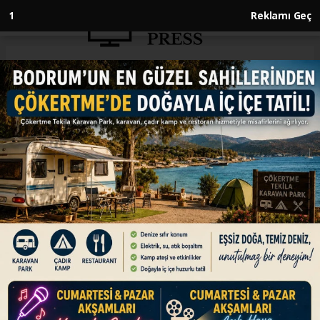
1
Reklamı Geç
Anasayfa
ENGLISH
President Erdogan receives
delegation of Catholic bishops
in Türkiye
ENGLISH
02.07.2026 - 13:06, Güncelleme: 02.07.2026 - 13:06
Meeting at presidential complex held behind
closed doors, attended by senior presidential
advisers