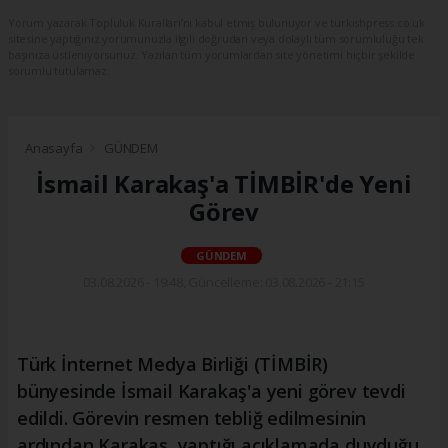
Yorum yazarak Topluluk Kuralları’nı kabul etmiş bulunuyor ve turkishpress.co.uk
sitesine yaptığınız yorumunuzla ilgili doğrudan veya dolaylı tüm sorumluluğu tek
başınıza üstleniyorsunuz. Yazılan tüm yorumlardan site yönetimi hiçbir şekilde
sorumlu tutulamaz.
Anasayfa
GÜNDEM
İsmail Karakaş'a TİMBİR'de Yeni
Görev
GÜNDEM
03.08.2026 - 19:48, Güncelleme: 03.08.2026 - 21:15
Türk İnternet Medya Birliği (TİMBİR)
bünyesinde İsmail Karakaş'a yeni görev tevdi
edildi. Görevin resmen tebliğ edilmesinin
ardından Karakaş, yaptığı açıklamada duyduğu