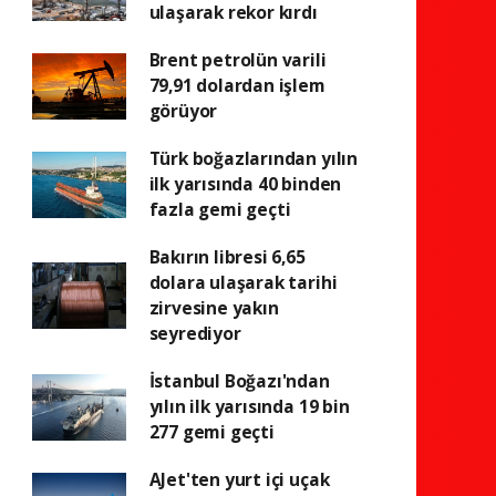
ulaşarak rekor kırdı
Brent petrolün varili
79,91 dolardan işlem
görüyor
Türk boğazlarından yılın
ilk yarısında 40 binden
fazla gemi geçti
Bakırın libresi 6,65
dolara ulaşarak tarihi
zirvesine yakın
seyrediyor
İstanbul Boğazı'ndan
yılın ilk yarısında 19 bin
277 gemi geçti
AJet'ten yurt içi uçak