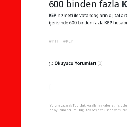
600 binden fazla
KEP
hizmeti ile vatandaşların dijital o
içerisinde 600 binden fazla
KEP
hesabı
#PTT
#KEP
Okuyucu Yorumları
(0)
Yorum yazarak Topluluk Kuralları’nı kabul etmiş bulu
dolaylı tüm sorumluluğu tek başınıza üstleniyorsunu