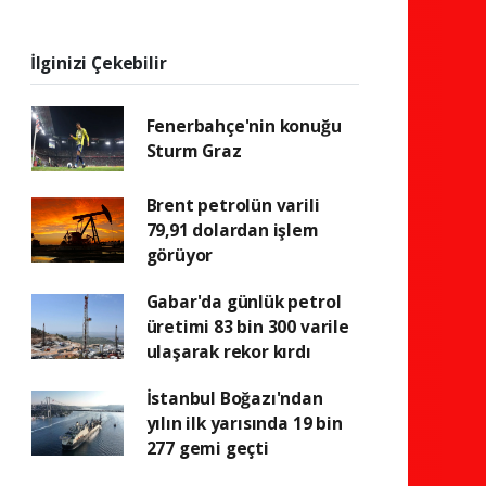
İlginizi Çekebilir
Fenerbahçe'nin konuğu
Sturm Graz
Brent petrolün varili
79,91 dolardan işlem
görüyor
Gabar'da günlük petrol
üretimi 83 bin 300 varile
ulaşarak rekor kırdı
İstanbul Boğazı'ndan
yılın ilk yarısında 19 bin
277 gemi geçti