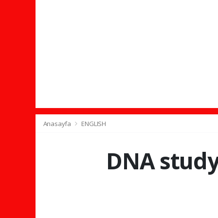
Anasayfa
ENGLISH
DNA study 