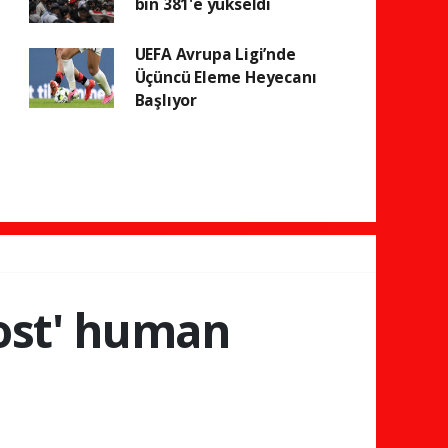
bin 381'e yükseldi
UEFA Avrupa Ligi’nde
Üçüncü Eleme Heyecanı
Başlıyor
host' human