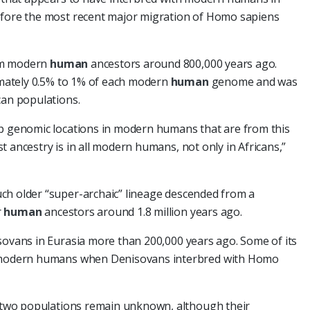
efore the most recent major migration of Homo sapiens
om modern
human
ancestors around 800,000 years ago.
mately 0.5% to 1% of each modern
human
genome and was
can populations.
ap genomic locations in modern humans that are from this
 ancestry is in all modern humans, not only in Africans,”
ch older “super-archaic” lineage descended from a
r
human
ancestors around 1.8 million years ago.
sovans in Eurasia more than 200,000 years ago. Some of its
to modern humans when Denisovans interbred with Homo
he two populations remain unknown, although their