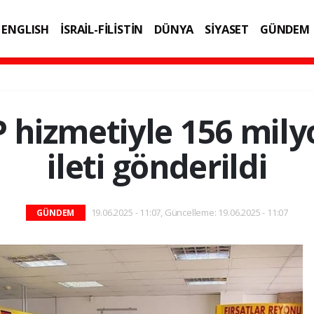
ENGLISH
İSRAİL-FİLİSTİN
DÜNYA
SİYASET
GÜNDEM
IK
TEKNOLOJİ
P hizmetiyle 156 mily
ileti gönderildi
19.06.2025 - 11:07, Güncelleme: 19.06.2025 - 11:07
GÜNDEM