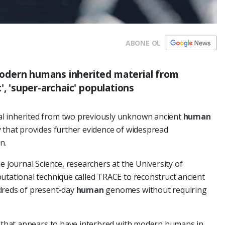
ABONE OL
odern humans inherited material from
', 'super-archaic' populations
l inherited from two previously unknown ancient
human
 that provides further evidence of widespread
n.
e journal Science, researchers at the University of
utational technique called TRACE to reconstruct ancient
dreds of present-day
human
genomes without requiring
ge that appears to have interbred with modern humans in