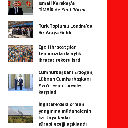
İsmail Karakaş'a
TİMBİR'de Yeni Görev
Türk Toplumu Londra’da
Bir Araya Geldi
Egeli ihracatçılar
temmuzda da aylık
ihracat rekoru kırdı
Cumhurbaşkanı Erdoğan,
Lübnan Cumhurbaşkanı
Avn'ı resmi törenle
karşıladı
İngiltere'deki orman
yangınına müdahalenin
haftaya kadar
sürebileceği açıklandı