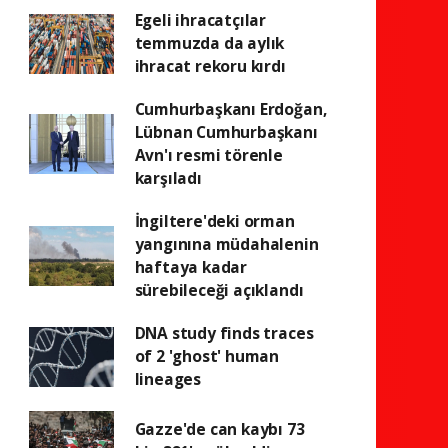
Egeli ihracatçılar
temmuzda da aylık
ihracat rekoru kırdı
Cumhurbaşkanı Erdoğan,
Lübnan Cumhurbaşkanı
Avn'ı resmi törenle
karşıladı
İngiltere'deki orman
yangınına müdahalenin
haftaya kadar
sürebileceği açıklandı
DNA study finds traces
of 2 'ghost' human
lineages
Gazze'de can kaybı 73