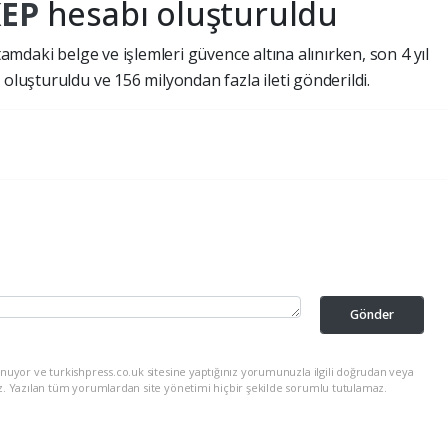
KEP
hesabı oluşturuldu
rtamdaki belge ve işlemleri güvence altına alınırken, son 4 yıl
 oluşturuldu ve 156 milyondan fazla ileti gönderildi.
Gönder
nuyor ve turkishpress.co.uk sitesine yaptığınız yorumunuzla ilgili doğrudan veya
z. Yazılan tüm yorumlardan site yönetimi hiçbir şekilde sorumlu tutulamaz.