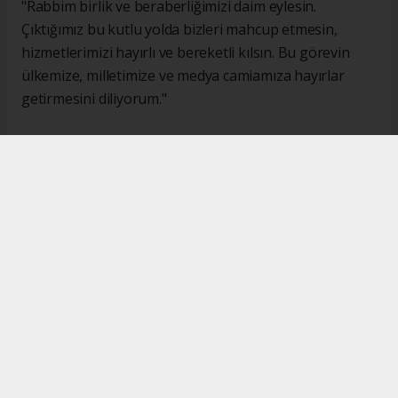
"Rabbim birlik ve beraberliğimizi daim eylesin.
Çıktığımız bu kutlu yolda bizleri mahcup etmesin,
hizmetlerimizi hayırlı ve bereketli kılsın. Bu görevin
ülkemize, milletimize ve medya camiamıza hayırlar
getirmesini diliyorum."
#İsmail Karakaş
#TİMBİR
Okuyucu Yorumları
(0)
Gönder
Yorum yazarak Topluluk Kuralları’nı kabul etmiş bulunuyor ve turkishpress.co.uk
sitesine yaptığınız yorumunuzla ilgili doğrudan veya dolaylı tüm sorumluluğu tek