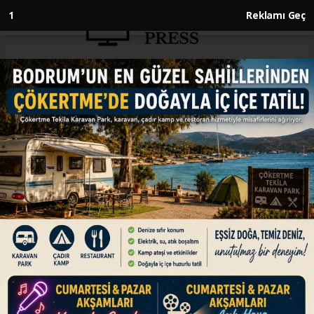
1
Reklamı Geç
Anasayfa
GÜNDEM
Sinema Genel Müdürlüğü NATO
film arşivlerini erişime açtı
GÜNDEM
06.07.2026 - 14:03, Güncelleme: 06.07.2026 - 14:03
Kültür ve Turizm Bakanlığı Sinema Genel
Müdürlüğü, Türkiye'nin NATO üyeliğinin ilk
yıllarını belgeleyen tarihi film arşivini erişime
açtı.