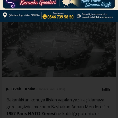
ABONE OL
Erkek
|
Kadın
(Haberi Sesli Oku)
Bakanlıktan konuya ilişkin yapılan yazılı açıklamaya
göre, arşivde, merhum Başbakan Adnan Menderes'in
1957 Paris NATO Zirvesi
'ne katıldığı görüntüler