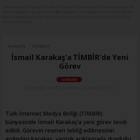
Yorum yazarak Topluluk Kuralları’nı kabul etmiş bulunuyor ve turkishpress.co.uk
sitesine yaptığınız yorumunuzla ilgili doğrudan veya dolaylı tüm sorumluluğu tek
başınıza üstleniyorsunuz. Yazılan tüm yorumlardan site yönetimi hiçbir şekilde
sorumlu tutulamaz.
Anasayfa
GÜNDEM
İsmail Karakaş'a TİMBİR'de Yeni
Görev
GÜNDEM
03.08.2026 - 19:48, Güncelleme: 03.08.2026 - 21:15
Türk İnternet Medya Birliği (TİMBİR)
bünyesinde İsmail Karakaş'a yeni görev tevdi
edildi. Görevin resmen tebliğ edilmesinin
ardından Karakaş, yaptığı açıklamada duyduğu