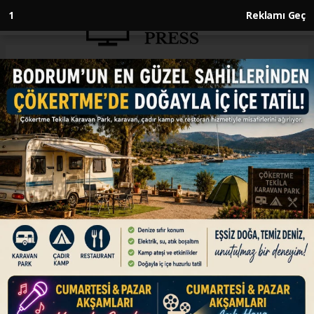
1
Reklamı Geç
Anasayfa
GÜNDEM
Son hac kafilesi, 31 Mayıs
Cumartesi günü yola çıkacak
GÜNDEM
26.05.2025 - 10:24, Güncelleme: 26.05.2025 - 10:24
Diyanet İşleri Başkanlığı tarafından yürütülen
"2025 Yılı Hac Organizasyonu" kapsamında
Türkiye ve Suudi Arabistan’daki hazırlıklar
tamamlandı.