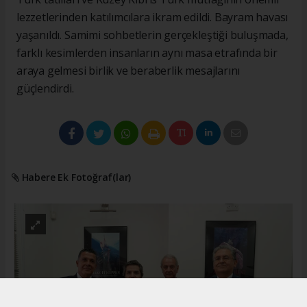
lezzetlerinden katılımcılara ikram edildi. Bayram havası
yaşanıldı. Samimi sohbetlerin gerçekleştiği buluşmada,
farklı kesimlerden insanların aynı masa etrafında bir
araya gelmesi birlik ve beraberlik mesajlarını
güçlendirdi.
Habere Ek Fotoğraf(lar)