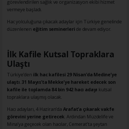
görevlendirilen sağlık ve organizasyon ekibi hizmet
vermeye başladı.
Hac yolculuğuna çıkacak adaylar için Türkiye genelinde
düzenlenen
eğitim seminerleri
de devam ediyor.
İlk Kafile Kutsal Topraklara
Ulaştı
Türkiye’den
ilk hac kafilesi 29 Nisan’da Medine’ye
ulaştı
.
31 Mayıs’ta Mekke’ye hareket edecek son
kafile ile toplamda 84 bin 942 hacı adayı
kutsal
topraklara ulaşmış olacak.
Hacı adayları, 4 Haziran’da
Arafat’a çıkarak vakfe
görevini yerine getirecek
. Ardından Müzdelife ve
Mina’ya geçecek olan hacılar, Cemerat’ta şeytan