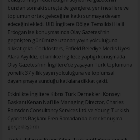
bundan sonraki süreçte de gençlere, yeni nesillere ve
toplumun ortak geleceğine katkı sunmaya devam
edeceğini ekledi. UID İngiltere Bölge Temsilcisi Halil
Erdoğan ise konuşmasında Olay Gazetesi’nin
geçmişten günümüze uzanan yayın yolculuğuna
dikkat çekti. Cockfosters, Enfield Belediye Meclis Üyesi
Alara Ayyıldız, etkinlikte İngilizce yaptığı konuşmada
Olay Gazetesi’nin İngiltere’de yaşayan Türk toplumuna
yönelik 37 yıllık yayın yolculuğuna ve toplumsal
dayanışmaya sunduğu katkılara dikkat çekti.
Etkinlikte İngiltere Kıbrıs Türk Dernekleri Konseyi
Başkanı Kenan Nafi ile Managing Director, Charles
Ramsden Consultancy Services Ltd. ve Young Turkish
Cypriots Başkanı Eren Ramadan’da birer konuşma
gerçekleştirdi.
Türk tatlıları ve Kuzey Kıbrıs Türk mutfağının önemli