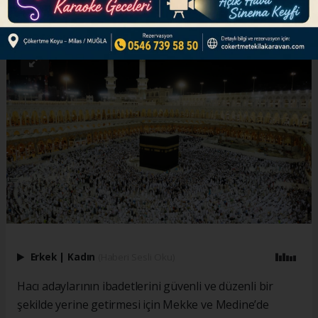
ABONE OL
Erkek
|
Kadın
(Haberi Sesli Oku)
Hacı adaylarının ibadetlerini güvenli ve düzenli bir
şekilde yerine getirmesi için Mekke ve Medine’de