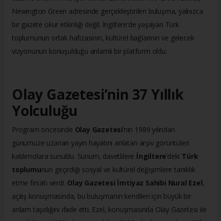
Newington Green adresinde gerçekleştirilen buluşma, yalnızca
bir gazete okur etkinliği değil; İngiltere’de yaşayan Türk
toplumunun ortak hafızasının, kültürel bağlarının ve gelecek
vizyonunun konuşulduğu anlamlı bir platform oldu.
Olay Gazetesi’nin 37 Yıllık
Yolculuğu
Program öncesinde
Olay Gazetesi
’nin 1989 yılından
günümüze uzanan yayın hayatını anlatan arşiv görüntüleri
katılımcılara sunuldu. Sunum, davetlilere
İngiltere
’deki
Türk
toplumu
nun geçirdiği sosyal ve kültürel değişimlere tanıklık
etme fırsatı verdi.
Olay Gazetesi İmtiyaz Sahibi Nural Ezel
,
açılış konuşmasında, bu buluşmanın kendileri için büyük bir
anlam taşıdığını ifade etti. Ezel, konuşmasında Olay Gazetesi ile