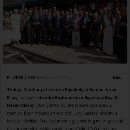
Erkek
|
Kadın
(Haberi Sesli Oku)
Türkiye Cumhuriyeti Londra Büyükelçisi Osman Koray
Ertaş
, Türkiye’nin
Londra Başkonsolosu Büyükelçi Doç. Dr.
Hasan Ulusoy
, yerel yöneticiler, sivil toplum kuruluşları, iş
insanları, basın mensupları ve birçok Olay Gazetesi okurunun
katıldığı etkinlikte; Türk toplumunun geçmişi, bugünü ve geleceği
üzerine önemli mesajlar verildi. Londra’daki 100 Green Lanes,