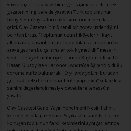
yayın hayatının büyük bir değer taşıdığını belirterek,
gazetenin İngiltere’de yaşayan Türk toplumunun
hikâyelerini kayıt altına almasının önemine dikkat
çekti. Olay Gazetesi’nin önemli bir görev üstlendiğini
belirten Ertaş, “Toplumumuzun hikâyelerini kayıt
altına alan, başarılarını görünür kılan ve insanları bir
araya getiren bu çalışmalar çok kıymetlidir” mesajını
verdi. Türkiye Cumhuriyeti Londra Başkonsolosu Dr.
Hasan Ulusoy ise yıllar önce Londra’da öğrenci olduğu
döneme atıfta bulunarak, “O yıllarda yolum buradan
geçseydi belki ben de gazetecilik yapardım” şeklindeki
samimi değerlendirmesiyle davetlilere tebessüm
yaşattı.
Olay Gazetesi Genel Yayın Yönetmeni Nesin Fehmi,
konuşmasında gazetenin 25 yılı aşkın süredir Türkçe
konuşan toplumun farklı kesimlerini aynı çatı altında
buluşturmayı hedeflediğini söyledi ve gazetenin