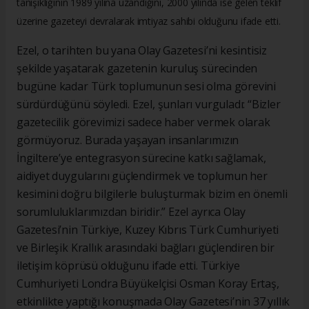
tanışıklığının 1989 yılına uzandığını, 2000 yılında ise gelen teklif
üzerine gazeteyi devralarak imtiyaz sahibi olduğunu ifade etti.
Ezel, o tarihten bu yana Olay Gazetesi’ni kesintisiz
şekilde yaşatarak gazetenin kuruluş sürecinden
bugüne kadar Türk toplumunun sesi olma görevini
sürdürdüğünü söyledi. Ezel, şunları vurguladı: “Bizler
gazetecilik görevimizi sadece haber vermek olarak
görmüyoruz. Burada yaşayan insanlarımızın
İngiltere’ye entegrasyon sürecine katkı sağlamak,
aidiyet duygularını güçlendirmek ve toplumun her
kesimini doğru bilgilerle buluşturmak bizim en önemli
sorumluluklarımızdan biridir.” Ezel ayrıca Olay
Gazetesi’nin Türkiye, Kuzey Kıbrıs Türk Cumhuriyeti
ve Birleşik Krallık arasındaki bağları güçlendiren bir
iletişim köprüsü olduğunu ifade etti. Türkiye
Cumhuriyeti Londra Büyükelçisi Osman Koray Ertaş,
etkinlikte yaptığı konuşmada Olay Gazetesi’nin 37 yıllık