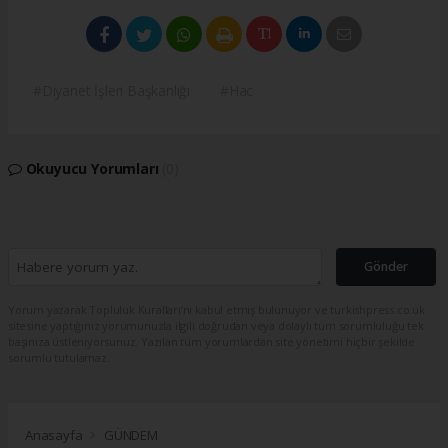
#Diyanet İşleri Başkanlığı
#Hac
Okuyucu Yorumları
(0)
Gönder
Yorum yazarak Topluluk Kuralları’nı kabul etmiş bulunuyor ve turkishpress.co.uk
sitesine yaptığınız yorumunuzla ilgili doğrudan veya dolaylı tüm sorumluluğu tek
başınıza üstleniyorsunuz. Yazılan tüm yorumlardan site yönetimi hiçbir şekilde
sorumlu tutulamaz.
Anasayfa
GÜNDEM