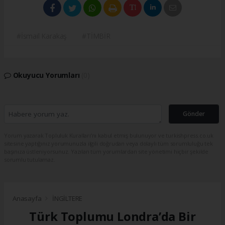
#İsmail Karakaş
#TİMBİR
Okuyucu Yorumları
(0)
Gönder
Yorum yazarak Topluluk Kuralları’nı kabul etmiş bulunuyor ve turkishpress.co.uk
sitesine yaptığınız yorumunuzla ilgili doğrudan veya dolaylı tüm sorumluluğu tek
başınıza üstleniyorsunuz. Yazılan tüm yorumlardan site yönetimi hiçbir şekilde
sorumlu tutulamaz.
Anasayfa
İNGİLTERE
Türk Toplumu Londra’da Bir